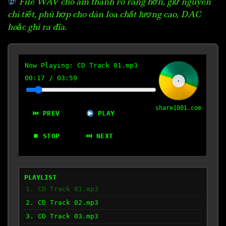
File WAV cho âm thanh rõ ràng hơn, giữ nguyên
chi tiết, phù hợp cho dàn loa chất lượng cao, DAC
hoặc ghi ra đĩa.
Now Playing:
CD Track 01.mp3
00:18
/
03:59
share1001.com
⏮ PREV
PLAY
⏹ STOP
⏭ NEXT
PLAYLIST
1. CD Track 01.mp3
2. CD Track 02.mp3
3. CD Track 03.mp3