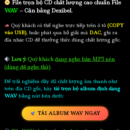
File trọn bộ CD chất lượng cao chuẩn File
WAV
– Cân bằng Dexibel.
Quý khách có thể nghe trực tiếp trên ô tô
(COPY
vào USB)
, hoặc phát qua bộ giải mã
DAC
, ghi ra
đĩa nhạc CD để thưởng thức đúng chất lượng gốc.
Lưu ý:
Quý khách
đang nghe bản MP3 nén
(dùng để nghe thử)
.
Để trải nghiệm đầy đủ chất lượng âm thanh như
trên đĩa CD gốc, hãy
tải trọn bộ album định dạng
WAV
bằng nút bên dưới:
TẢI ALBUM WAV NGAY