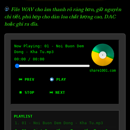
File WAV cho âm thanh rõ ràng hơn, giữ nguyên
chi tiết, phù hợp cho dàn loa chất lượng cao, DAC
hoặc ghi ra đĩa.
Now Playing:
01 - Noi Buon Dem
Dong - Kha Tu.mp3
00:00
/
00:00
share1001.com
⏮ PREV
PLAY
⏹ STOP
⏭ NEXT
PLAYLIST
1. 01 - Noi Buon Dem Dong - Kha Tu.mp3