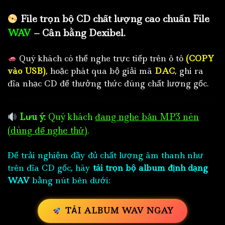
File trọn bộ CD chất lượng cao chuẩn File
WAV
– Cân bằng Dexibel.
Quý khách có thể nghe trực tiếp trên ô tô
(COPY
vào USB)
, hoặc phát qua bộ giải mã
DAC
, ghi ra
đĩa nhạc CD để thưởng thức đúng chất lượng gốc.
Lưu ý:
Quý khách
đang nghe bản MP3 nén
(dùng để nghe thử)
.
Để trải nghiệm đầy đủ chất lượng âm thanh như
trên đĩa CD gốc, hãy
tải trọn bộ album định dạng
WAV
bằng nút bên dưới:
TẢI ALBUM WAV NGAY