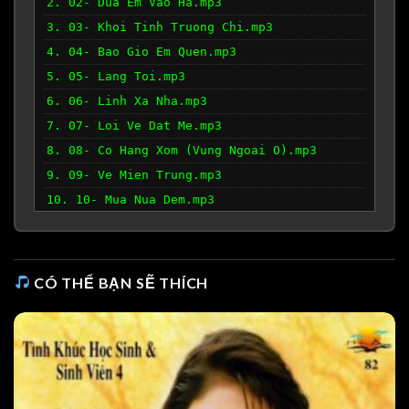
2. 02- Dua Em Vao Ha.mp3
3. 03- Khoi Tinh Truong Chi.mp3
4. 04- Bao Gio Em Quen.mp3
5. 05- Lang Toi.mp3
6. 06- Linh Xa Nha.mp3
7. 07- Loi Ve Dat Me.mp3
8. 08- Co Hang Xom (Vung Ngoai O).mp3
9. 09- Ve Mien Trung.mp3
10. 10- Mua Nua Dem.mp3
CÓ THỂ BẠN SẼ THÍCH