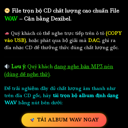
File trọn bộ CD chất lượng cao chuẩn File
WAV
– Cân bằng Dexibel.
Quý khách có thể nghe trực tiếp trên ô tô
(COPY
vào USB)
, hoặc phát qua bộ giải mã
DAC
, ghi ra
đĩa nhạc CD để thưởng thức đúng chất lượng gốc.
Lưu ý:
Quý khách
đang nghe bản MP3 nén
(dùng để nghe thử)
.
Để trải nghiệm đầy đủ chất lượng âm thanh như
trên đĩa CD gốc, hãy
tải trọn bộ album định dạng
WAV
bằng nút bên dưới:
TẢI ALBUM WAV NGAY