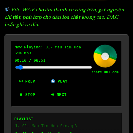
File WAV cho âm thanh rõ ràng hơn, giữ nguyên
chi tiết, phù hợp cho dàn loa chất lượng cao, DAC
hoặc ghi ra đĩa.
Now Playing:
01- Mau Tim Hoa
Sim.mp3
00:17
/
06:51
share1001.com
⏮ PREV
PLAY
⏹ STOP
⏭ NEXT
PLAYLIST
1. 01- Mau Tim Hoa Sim.mp3