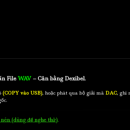
ẩn File
WAV
– Cân bằng Dexibel.
tô
(COPY vào USB)
, hoặc phát qua bộ giải mã
DAC
, ghi 
ốc.
nén (dùng để nghe thử)
.