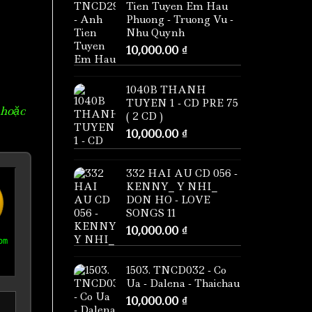
Tien Tuyen Em Hau
Phuong - Truong Vu -
Nhu Quynh
10,000.00
₫
1040B THANH
TUYEN 1 - CD PRE 75
 hoặc
( 2 CD )
10,000.00
₫
332 HAI AU CD 056 -
KENNY_ Y NHI_
DON HO - LOVE
SONGS 11
10,000.00
₫
om
1503. TNCD032 - Co
Ua - Dalena - Thaichau
10,000.00
₫