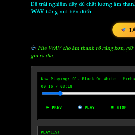
Để trải nghiệm đầy đủ chất lượng âm than
WAV
bằng nút bên dưới:
T
File WAV cho âm thanh rõ ràng hơn, giữ n
ghi ra đĩa.
Now Playing:
01. Black Or White - Micha
00:17
/
03:18
⏮ PREV
PLAY
⏹ STOP
PLAYLIST