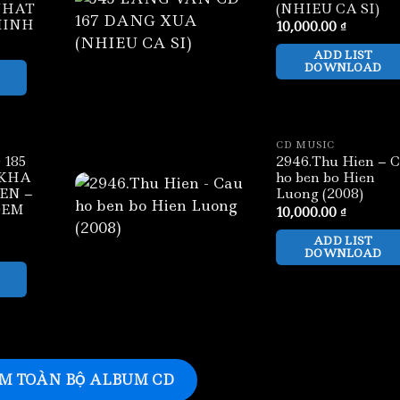
NHAT
(NHIEU CA SI)
MINH
10,000.00
₫
ADD LIST
DOWNLOAD
CD MUSIC
 185
2946.Thu Hien – 
 KHA
ho ben bo Hien
EN –
Luong (2008)
DEM
10,000.00
₫
ADD LIST
DOWNLOAD
M TOÀN BỘ ALBUM CD