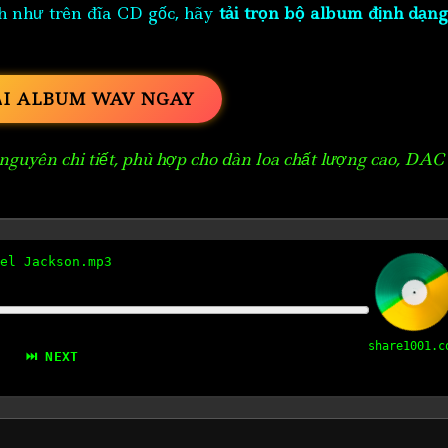
h như trên đĩa CD gốc, hãy
tải trọn bộ album định dạng
ẢI ALBUM WAV NGAY
guyên chi tiết, phù hợp cho dàn loa chất lượng cao, DAC
el Jackson.mp3
share1001.c
⏭ NEXT