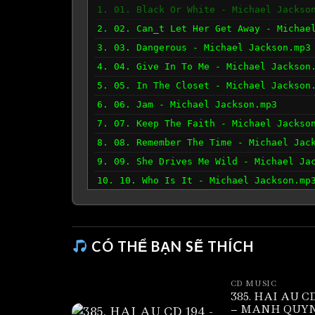
1. 01. Black Or White - Michael Jackso
2. 02. Can_t Let Her Get Away - Michae
3. 03. Dangerous - Michael Jackson.mp3
4. 04. Give In To Me - Michael Jackson
5. 05. In The Closet - Michael Jackson
6. 06. Jam - Michael Jackson.mp3
7. 07. Keep The Faith - Michael Jackso
8. 08. Remember The Time - Michael Jac
9. 09. She Drives Me Wild - Michael Ja
10. 10. Who Is It - Michael Jackson.mp
11. 11. Why You Wanna Trip On Me - Mic
12. 12. Heal The World.mp3
CÓ THỂ BẠN SẼ THÍCH
CD MUSIC
385. HAI AU CD
– MANH QUY