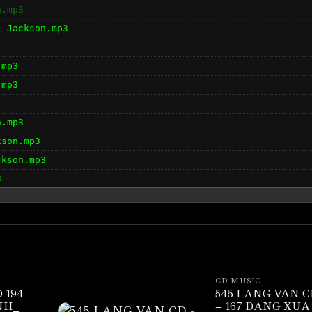
n.mp3
l Jackson.mp3
.mp3
.mp3
n.mp3
kson.mp3
ckson.mp3
3
hael Jacks.mp3
CD MUSIC
 194
545 LANG VAN C
NH_
– 167 DANG XUA