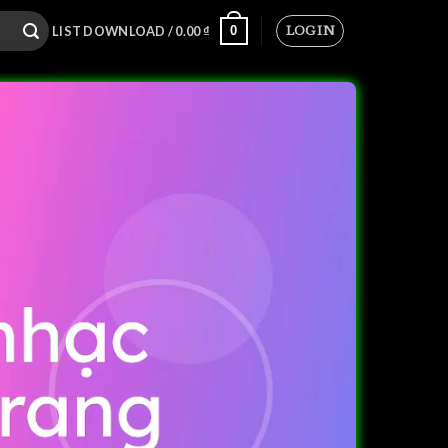
LOGIN
0
LIST DOWNLOAD /
0.00
₫