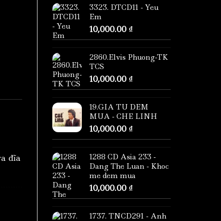
3323. DTCD11 - Yeu
Em
10,000.00
₫
2860.Elvis Phuong-TK
TCS
10,000.00
₫
19.GIA TU DEM
MUA - CHE LINH
10,000.00
₫
1288 CD Asia 233 -
ra đĩa
Dang The Luan - Khoc
me dem mua
10,000.00
₫
1737. TNCD291 - Anh