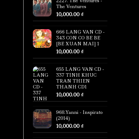
2227. The Ventures -
The Ventures
10,000.00
₫
666 LANG VAN CD -
343 CON CO BE BE
[BE XUAN MAI] 1
10,000.00
₫
655 LANG VAN CD -
337 TINH KHUC
TRAN THIEN
THANH CD1
10,000.00
₫
968.Yanni - Inspirato
(2014)
10,000.00
₫