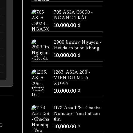
705 ASIA CS038 -
NGANG TRÁI
10,000.00
₫
2908.Jimmy Nguyen -
Hoi da co buon khong
10,000.00
₫
1263. ASIA 208 -
VIEN DU MUA
XUAN
10,000.00
₫
1173 Asia 128 - Chacha
Nonstop - Yeu het con
tim
D
10,000.00
₫