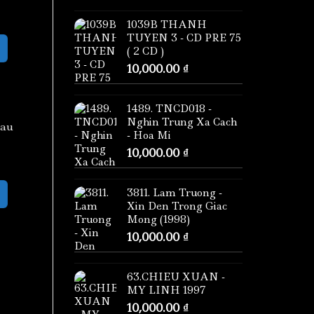
1039B THANH
TUYEN 3 - CD PRE 75
( 2 CD )
10,000.00
₫
1489. TNCD018 -
Nghin Trung Xa Cach
Cau
- Hoa Mi
10,000.00
₫
3811. Lam Truong -
Xin Den Trong Giac
Mong (1998)
10,000.00
₫
63.CHIEU XUAN -
MY LINH 1997
10,000.00
₫