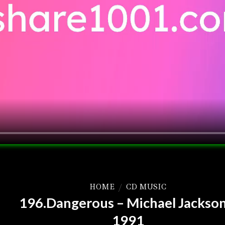
HOME
/
CD MUSIC
196.Dangerous – Michael Jackson
1991