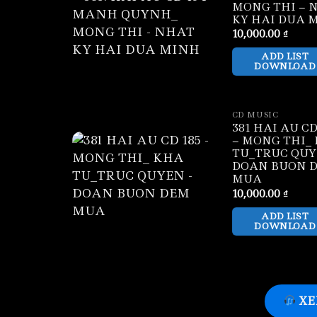
MONG THI – 
KY HAI DUA 
10,000.00
₫
ADD LIST
DOWNLOAD
CD MUSIC
381 HAI AU CD
– MONG THI_
TU_TRUC QUY
DOAN BUON 
MUA
10,000.00
₫
ADD LIST
DOWNLOAD
XE