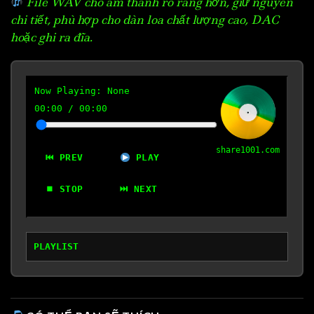
File WAV cho âm thanh rõ ràng hơn, giữ nguyên
chi tiết, phù hợp cho dàn loa chất lượng cao, DAC
hoặc ghi ra đĩa.
Now Playing:
None
00:00
/
00:00
share1001.com
⏮ PREV
PLAY
⏹ STOP
⏭ NEXT
PLAYLIST