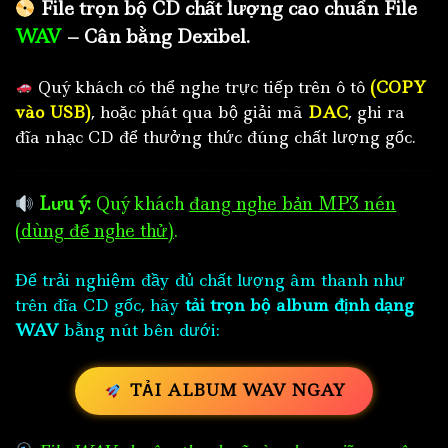
File trọn bộ CD chất lượng cao chuẩn File
WAV
– Cân bằng Dexibel.
Quý khách có thể nghe trực tiếp trên ô tô
(COPY
vào USB)
, hoặc phát qua bộ giải mã
DAC
, ghi ra
đĩa nhạc CD để thưởng thức đúng chất lượng gốc.
Lưu ý:
Quý khách
đang nghe bản MP3 nén
(dùng để nghe thử)
.
Để trải nghiệm đầy đủ chất lượng âm thanh như
trên đĩa CD gốc, hãy
tải trọn bộ album định dạng
WAV
bằng nút bên dưới:
TẢI ALBUM WAV NGAY