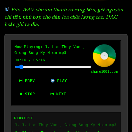
File WAV cho âm thanh rõ ràng hơn, giữ nguyên
chi tiết, phù hợp cho dàn loa chất lượng cao, DAC
hoặc ghi ra đĩa.
Now Playing:
1. Lam Thuy Van ,
Giong Song Ky Niem.mp3
00:17
/
05:16
share1001.com
⏮ PREV
PLAY
⏹ STOP
⏭ NEXT
PLAYLIST
1. 1. Lam Thuy Van , Giong Song Ky Niem.mp3