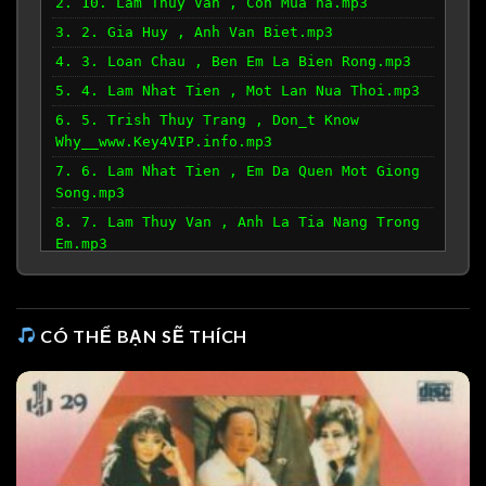
2. 10. Lam Thuy Van , Con Mua ha.mp3
3. 2. Gia Huy , Anh Van Biet.mp3
4. 3. Loan Chau , Ben Em La Bien Rong.mp3
5. 4. Lam Nhat Tien , Mot Lan Nua Thoi.mp3
6. 5. Trish Thuy Trang , Don_t Know
Why__www.Key4VIP.info.mp3
7. 6. Lam Nhat Tien , Em Da Quen Mot Giong
Song.mp3
8. 7. Lam Thuy Van , Anh La Tia Nang Trong
Em.mp3
9. 8. Don Ho , Trai Tim Mua Dong.mp3
10. 9. Sy Dan , Ting Yeu Trai Dang.mp3
CÓ THỂ BẠN SẼ THÍCH