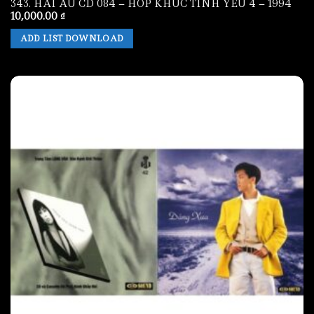
343. HAI AU CD 084 – HOP KHUC TINH YEU 4 – 1994
10,000.00
₫
ADD LIST DOWNLOAD