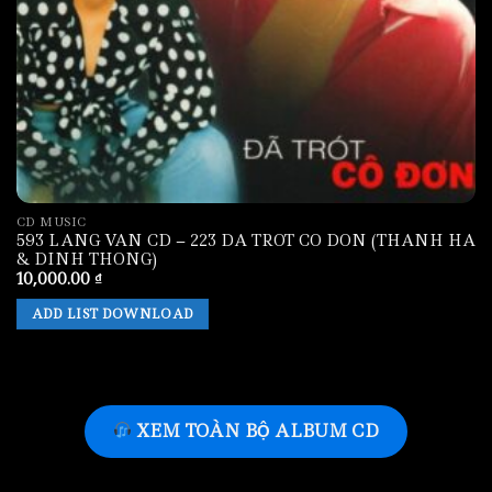
CD MUSIC
593 LANG VAN CD – 223 DA TROT CO DON (THANH HA
& DINH THONG)
10,000.00
₫
ADD LIST DOWNLOAD
XEM TOÀN BỘ ALBUM CD