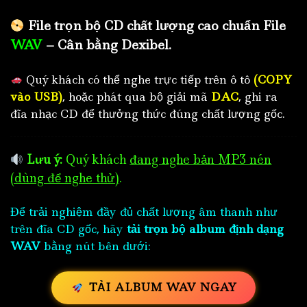
File trọn bộ CD chất lượng cao chuẩn File
WAV
– Cân bằng Dexibel.
Quý khách có thể nghe trực tiếp trên ô tô
(COPY
vào USB)
, hoặc phát qua bộ giải mã
DAC
, ghi ra
đĩa nhạc CD để thưởng thức đúng chất lượng gốc.
Lưu ý:
Quý khách
đang nghe bản MP3 nén
(dùng để nghe thử)
.
Để trải nghiệm đầy đủ chất lượng âm thanh như
trên đĩa CD gốc, hãy
tải trọn bộ album định dạng
WAV
bằng nút bên dưới:
TẢI ALBUM WAV NGAY