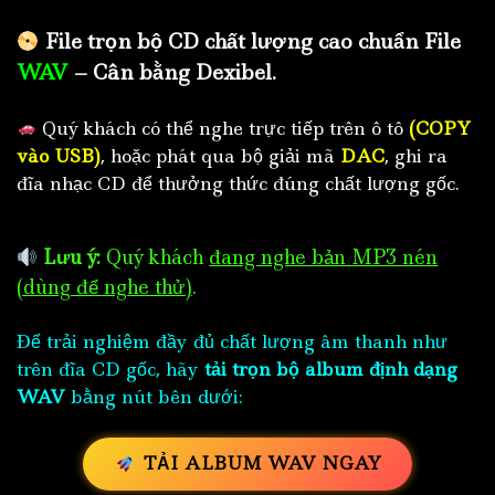
File trọn bộ CD chất lượng cao chuẩn File
WAV
– Cân bằng Dexibel.
Quý khách có thể nghe trực tiếp trên ô tô
(COPY
vào USB)
, hoặc phát qua bộ giải mã
DAC
, ghi ra
đĩa nhạc CD để thưởng thức đúng chất lượng gốc.
Lưu ý:
Quý khách
đang nghe bản MP3 nén
(dùng để nghe thử)
.
Để trải nghiệm đầy đủ chất lượng âm thanh như
trên đĩa CD gốc, hãy
tải trọn bộ album định dạng
WAV
bằng nút bên dưới:
TẢI ALBUM WAV NGAY