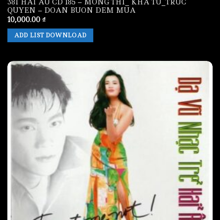
381 HAI AU CD 185 – MONG THI_ KHA TU_TRUC
QUYEN – DOAN BUON DEM MUA
10,000.00
₫
ADD LIST DOWNLOAD