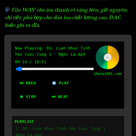
File WAV cho âm thanh rõ ràng hơn, giữ nguyên
chi tiết, phù hợp cho dàn loa chất lượng cao, DAC
hoặc ghi ra đĩa.
Now Playing:
01. Lien Khuc Tinh
Yeu Cuoi Cung 1 - Ngoc La.mp3
00:15
/
10:51
share1001.com
⏮ PREV
PLAY
⏹ STOP
⏭ NEXT
PLAYLIST
1. 01. Lien Khuc Tinh Yeu Cuoi Cung 1 -
Ngoc La.mp3