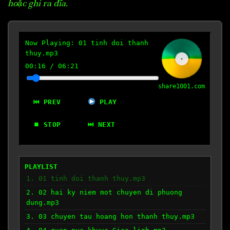
hoặc ghi ra đĩa.
Now Playing:
01 tinh doi thanh
thuy.mp3
00:17
/
06:21
share1001.com
⏮ PREV
PLAY
⏹ STOP
⏭ NEXT
PLAYLIST
1. 01 tinh doi thanh thuy.mp3
2. 02 hai ky niem mot chuyen di phuong
dung.mp3
3. 03 chuyen tau hoang hon thanh thuy.mp3