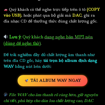
Quý khách có thể nghe trực tiếp trên ô tô
(COPY
vào USB)
, hoặc phát qua bộ giải mã
DAC
, ghi ra
đĩa nhạc CD để thưởng thức đúng chất lượng gốc.
Lưu ý:
Quý khách
đang nghe bản MP3 nén
(dùng để nghe thử)
.
Để trải nghiệm đầy đủ chất lượng âm thanh như
trên đĩa CD gốc, hãy
tải trọn bộ album định dạng
WAV
bằng nút bên dưới:
TẢI ALBUM WAV NGAY
File WAV cho âm thanh rõ ràng hơn, giữ nguyên
chi tiết, phù hợp cho dàn loa chất lượng cao, DAC