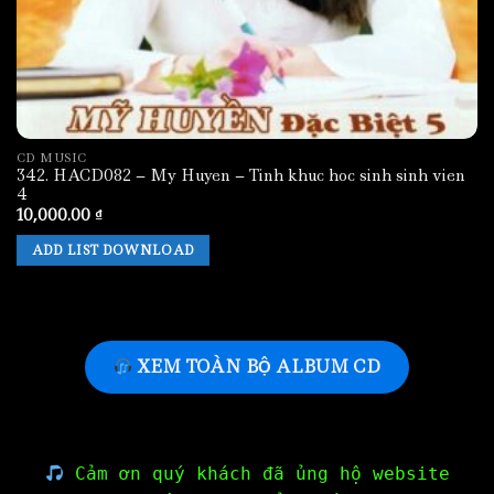
CD MUSIC
342. HACD082 – My Huyen – Tinh khuc hoc sinh sinh vien
4
10,000.00
₫
ADD LIST DOWNLOAD
XEM TOÀN BỘ ALBUM CD
Cảm ơn quý khách đã ủng hộ website