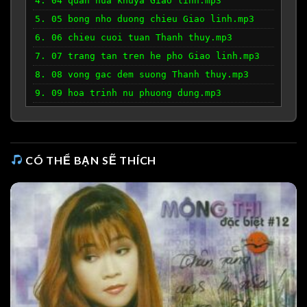
4. 04 quan nua khuya Giao linh.mp3
5. 05 bong nho duong chieu Giao linh.mp3
6. 06 chieu cuoi tuan Thanh thuy.mp3
7. 07 trang tan tren he pho Giao linh.mp3
8. 08 vong gac dem suong Thanh thuy.mp3
9. 09 hoa trinh nu phuong dung.mp3
10. 10 an nan Giao linh.mp3
11. 11 pho dem Thanh thuy.mp3
12. 12 mua sau rieng Giao linh.mp3
CÓ THỂ BẠN SẼ THÍCH
13. 13 dem tam su Thanh thuy.mp3
14. 14 doi thong hai mo Da huong.mp3
15. 15 muoi nam tai ngo Phuong dung.mp3