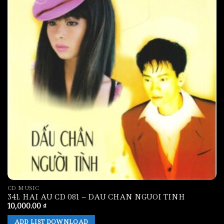
CD MUSIC
341. HAI AU CD 081 – DAU CHAN NGUOI TINH
10,000.00
₫
ADD LIST DOWNLOAD