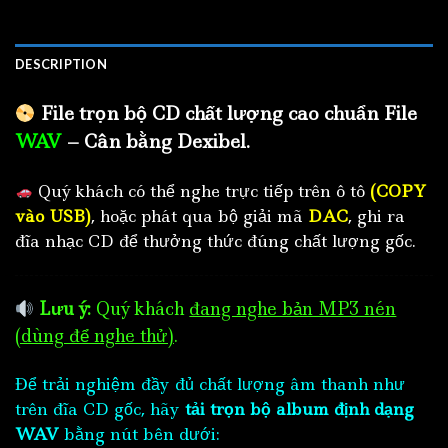
DESCRIPTION
File trọn bộ CD chất lượng cao chuẩn File
WAV
– Cân bằng Dexibel.
Quý khách có thể nghe trực tiếp trên ô tô
(COPY
vào USB)
, hoặc phát qua bộ giải mã
DAC
, ghi ra
đĩa nhạc CD để thưởng thức đúng chất lượng gốc.
Lưu ý:
Quý khách
đang nghe bản MP3 nén
(dùng để nghe thử)
.
Để trải nghiệm đầy đủ chất lượng âm thanh như
trên đĩa CD gốc, hãy
tải trọn bộ album định dạng
WAV
bằng nút bên dưới: