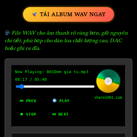
TẢI ALBUM WAV NGAY
File WAV cho âm thanh rõ ràng hơn, giữ nguyên
chi tiết, phù hợp cho dàn loa chất lượng cao, DAC
hoặc ghi ra đĩa.
Now Playing:
B01Dem gia tu.mp3
00:18
/
05:40
share1001.com
⏮ PREV
PLAY
⏹ STOP
⏭ NEXT