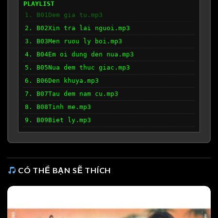
PLAYLIST
1. B01Dem gia tu.mp3
2. B02Xin tra lai nguoi.mp3
3. B03Men ruou ly boi.mp3
4. B04Em oi dung den nua.mp3
5. B05Nua dem thuc giac.mp3
6. B06Den khuya.mp3
7. B07Tau dem nam cu.mp3
8. B08Tinh me.mp3
9. B09Biet ly.mp3
CÓ THỂ BẠN SẼ THÍCH