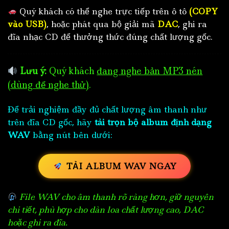
Quý khách có thể nghe trực tiếp trên ô tô
(COPY
vào USB)
, hoặc phát qua bộ giải mã
DAC
, ghi ra
đĩa nhạc CD để thưởng thức đúng chất lượng gốc.
Lưu ý:
Quý khách
đang nghe bản MP3 nén
(dùng để nghe thử)
.
Để trải nghiệm đầy đủ chất lượng âm thanh như
trên đĩa CD gốc, hãy
tải trọn bộ album định dạng
WAV
bằng nút bên dưới:
TẢI ALBUM WAV NGAY
File WAV cho âm thanh rõ ràng hơn, giữ nguyên
chi tiết, phù hợp cho dàn loa chất lượng cao, DAC
hoặc ghi ra đĩa.