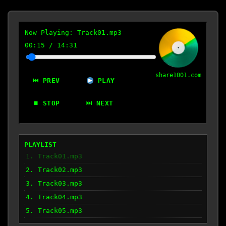
Now Playing:
Track01.mp3
00:15
/
14:31
share1001.com
⏮ PREV
PLAY
⏹ STOP
⏭ NEXT
PLAYLIST
1. Track01.mp3
2. Track02.mp3
3. Track03.mp3
4. Track04.mp3
5. Track05.mp3