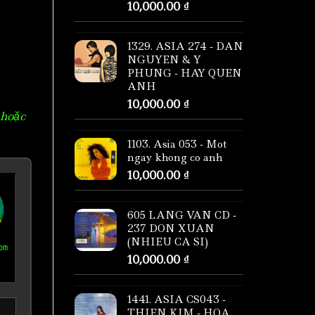
10,000.00
₫
1329. ASIA 274 - DAN
NGUYEN & Y
PHUNG - HAY QUEN
ANH
10,000.00
₫
 hoặc
1103. Asia 053 - Mot
ngay khong co anh
10,000.00
₫
605 LANG VAN CD -
237 DON XUAN
(NHIEU CA SI)
om
10,000.00
₫
1441. ASIA CS043 -
THIEN KIM - HOA