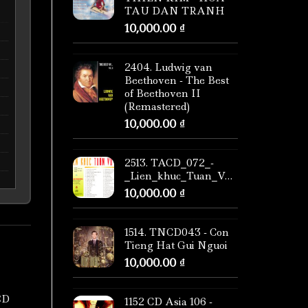
TAU DAN TRANH
10,000.00
₫
2404. Ludwig van
Beethoven - The Best
of Beethoven II
(Remastered)
10,000.00
₫
2513. TACD_072_-
_Lien_khuc_Tuan_Vu_3
10,000.00
₫
1514. TNCD043 - Con
Tieng Hat Gui Nguoi
10,000.00
₫
CD
1152 CD Asia 106 -