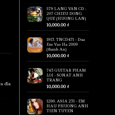
579 LANG VAN CD -
207 CHIEU DONG
QUE (HUONG LAN)
10,000.00
₫
1913. TNCD471 - Dua
Em Vao Ha 2009
(thanh An)
10,000.00
₫
743 GUITAR PHAM
LOI - SONAT ANH
TRANG
ra đĩa
10,000.00
₫
1286. ASIA 231 - EM
HAU PHUONG ANH
TIEN TUYEN