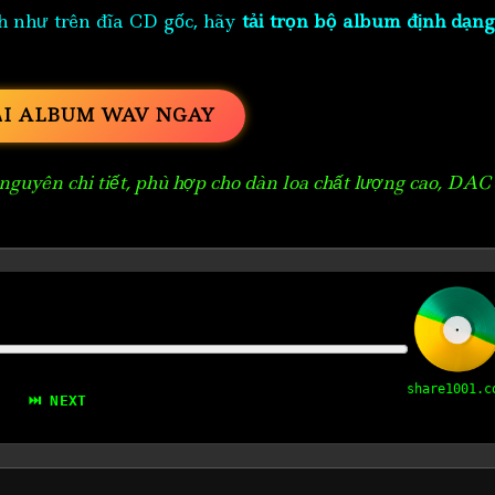
h như trên đĩa CD gốc, hãy
tải trọn bộ album định dạng
ẢI ALBUM WAV NGAY
guyên chi tiết, phù hợp cho dàn loa chất lượng cao, DAC
share1001.c
⏭ NEXT