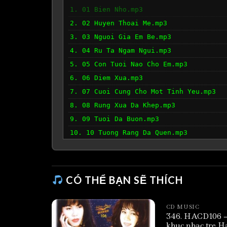
1. 01 Bien Nho.mp3
2. 02 Huyen Thoai Me.mp3
3. 03 Nguoi Gia Em Be.mp3
4. 04 Ru Ta Ngam Ngui.mp3
5. 05 Con Tuoi Nao Cho Em.mp3
6. 06 Diem Xua.mp3
7. 07 Cuoi Cung Cho Mot Tinh Yeu.mp3
8. 08 Rung Xua Da Khep.mp3
9. 09 Tuoi Da Buon.mp3
10. 10 Tuong Rang Da Quen.mp3
11. 11 Ngau Nhien.mp3
12. 12 Co Mot Dong Song Da Qua Doi.mp3
13. 13 Cui Xuong.mp3
CÓ THỂ BẠN SẼ THÍCH
14. 14 Hoa Xuan Ca.mp3
15. 15 Ca Dao Me.mp3
CD MUSIC
346. HACD106 –
khuc nhac tre H