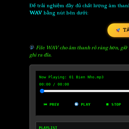
Để trải nghiệm đầy đủ chất lượng âm than
WAV
bằng nút bên dưới:
T
File WAV cho âm thanh rõ ràng hơn, giữ n
ghi ra đĩa.
Now Playing:
01 Bien Nho.mp3
00:00
/
00:00
⏮ PREV
PLAY
⏹ STOP
PLAYLIST