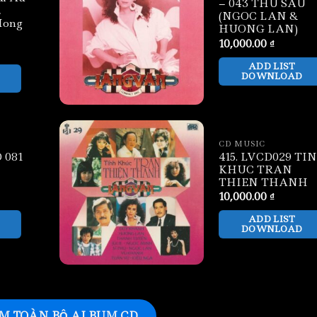
– 043 THU SAU
,
(NGOC LAN &
Mong
HUONG LAN)
10,000.00
₫
ADD LIST
DOWNLOAD
CD MUSIC
 081
415. LVCD029 TI
KHUC TRAN
THIEN THANH
10,000.00
₫
ADD LIST
DOWNLOAD
M TOÀN BỘ ALBUM CD