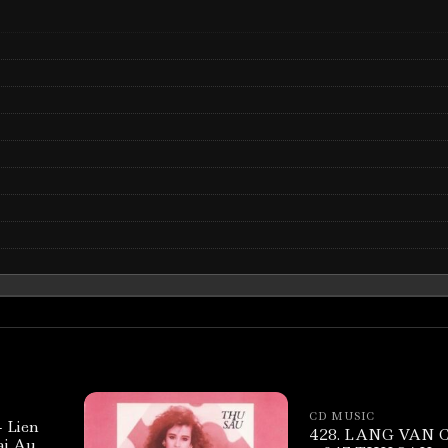
CD MUSIC
 Lien
428. LANG VAN 
ai Au