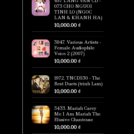
457 LANG VAN CD -
073 CHO NGUOI
TINH LO (NGOC
LAN & KHANH HA)
10,000.00
₫
3847. Various Artists -
Female Audiophile
Voice 2 (2007)
10,000.00
₫
1972. TNCD530 - The
Best Duets (trinh Lam)
10,000.00
₫
3433. Mariah Carey
Me I Am Mariah The
Elusive Chanteuse
10,000.00
₫