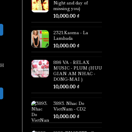
Night and day of
missing you)
10,000.00
₫
2321.Kaoma - La
Lambada
10,000.00
₫
886 VA - RELAX
NH
MUSIC - PLUM (HUU
GIAN AM NHAC -
DONG-MAI )
10,000.00
₫
3893. Nhac Do
VietNam - CD2
10,000.00
₫