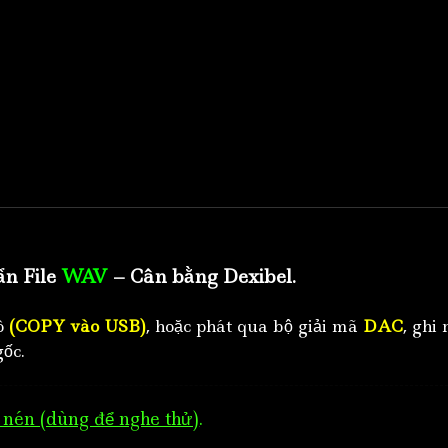
ẩn File
WAV
– Cân bằng Dexibel.
tô
(COPY vào USB)
, hoặc phát qua bộ giải mã
DAC
, ghi 
ốc.
nén (dùng để nghe thử)
.