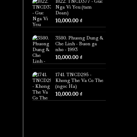
1822. TNCD377 - Guc
Nga Vi Yeu (tam
Doan)
10,000.00
₫
3580. Phuong Dung &
Che Linh - Buon ga
nho - 1993
10,000.00
₫
1741. TNCD295 -
Khong The Va Co The
(ngoc Ha)
10,000.00
₫