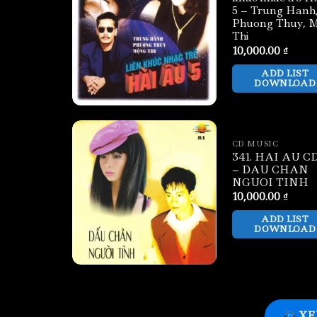
5 – Trung Hanh
Phuong Thuy, 
Thi
10,000.00
₫
ADD LIST
DOWNLOAD
CD MUSIC
341. HAI AU CD
– DAU CHAN
NGUOI TINH
10,000.00
₫
ADD LIST
DOWNLOAD
XE