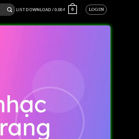
LOGIN
0
LIST DOWNLOAD /
0.00
₫