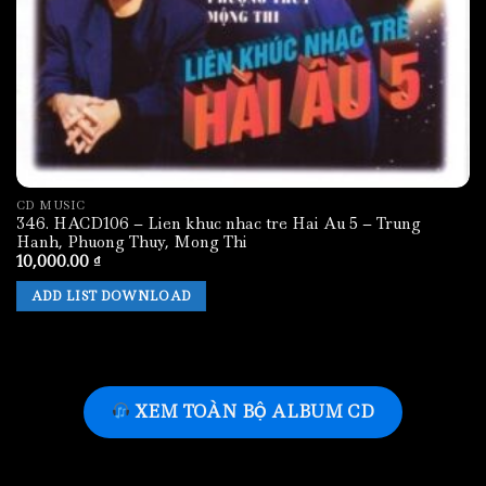
CD MUSIC
346. HACD106 – Lien khuc nhac tre Hai Au 5 – Trung
Hanh, Phuong Thuy, Mong Thi
10,000.00
₫
ADD LIST DOWNLOAD
XEM TOÀN BỘ ALBUM CD