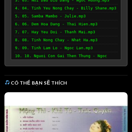
3. 03. Noi Dau Diu Dang - Ngoc Huong.mp3
4. 04. Tinh Yeu Nong Chay - Billy Shane.mp3
5. 05. Samba Mambo - Julie.mp3
6. 06. Dem Hoa Dang - Thai Hien.mp3
7. 07. Hay Yeu Doi - Thanh Mai.mp3
8. 08. Tinh Nong Chay - Nhat Ha.mp3
9. 09. Tinh Lam Lo - Ngoc Lan.mp3
10. 10. Nguoi Con Gai Then Thung - Ngoc
Huong.mp3
CÓ THỂ BẠN SẼ THÍCH