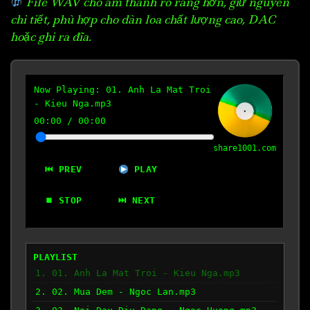
File WAV cho âm thanh rõ ràng hơn, giữ nguyên
chi tiết, phù hợp cho dàn loa chất lượng cao, DAC
hoặc ghi ra đĩa.
Now Playing:
01. Anh La Mat Troi
- Kieu Nga.mp3
00:00
/
00:00
share1001.com
⏮ PREV
PLAY
⏹ STOP
⏭ NEXT
PLAYLIST
1. 01. Anh La Mat Troi - Kieu Nga.mp3
2. 02. Mua Dem - Ngoc Lan.mp3