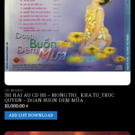
CD MUSIC
381 HAI AU CD 185 – MONG THI_ KHA TU_TRUC
QUYEN – DOAN BUON DEM MUA
10,000.00
₫
ADD LIST DOWNLOAD