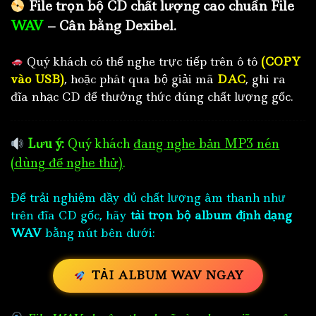
File trọn bộ CD chất lượng cao chuẩn File
WAV
– Cân bằng Dexibel.
Quý khách có thể nghe trực tiếp trên ô tô
(COPY
vào USB)
, hoặc phát qua bộ giải mã
DAC
, ghi ra
đĩa nhạc CD để thưởng thức đúng chất lượng gốc.
Lưu ý:
Quý khách
đang nghe bản MP3 nén
(dùng để nghe thử)
.
Để trải nghiệm đầy đủ chất lượng âm thanh như
trên đĩa CD gốc, hãy
tải trọn bộ album định dạng
WAV
bằng nút bên dưới:
TẢI ALBUM WAV NGAY