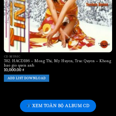
CD MUSIC
382. HACD186 – Mong Thi, My Huyen, Truc Quyen – Khong
bao gio quen anh
10,000.00
₫
ADD LIST DOWNLOAD
XEM TOÀN BỘ ALBUM CD