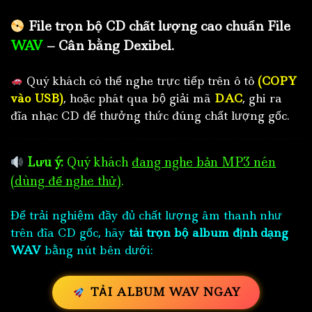
File trọn bộ CD chất lượng cao chuẩn File
WAV
– Cân bằng Dexibel.
Quý khách có thể nghe trực tiếp trên ô tô
(COPY
vào USB)
, hoặc phát qua bộ giải mã
DAC
, ghi ra
đĩa nhạc CD để thưởng thức đúng chất lượng gốc.
Lưu ý:
Quý khách
đang nghe bản MP3 nén
(dùng để nghe thử)
.
Để trải nghiệm đầy đủ chất lượng âm thanh như
trên đĩa CD gốc, hãy
tải trọn bộ album định dạng
WAV
bằng nút bên dưới:
TẢI ALBUM WAV NGAY