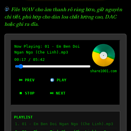
File WAV cho âm thanh rõ ràng hơn, giữ nguyên
chi tiết, phù hợp cho dàn loa chất lượng cao, DAC
hoặc ghi ra đĩa.
Now Playing:
01 - Em Ben Doi
Ngan Ngo (Che Linh).mp3
00:18
/
05:42
share1001.com
⏮ PREV
PLAY
⏹ STOP
⏭ NEXT
PLAYLIST
1. 01 - Em Ben Doi Ngan Ngo (Che Linh).mp3