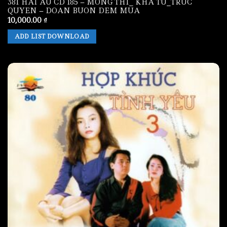
381 HAI AU CD 185 – MONG THI_ KHA TU_TRUC
QUYEN – DOAN BUON DEM MUA
10,000.00
₫
ADD LIST DOWNLOAD