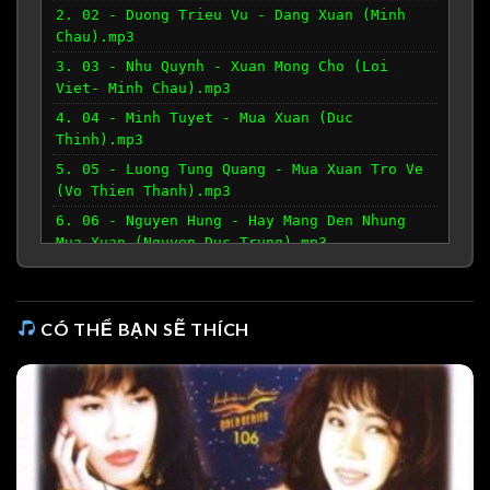
2. 02 - Duong Trieu Vu - Dang Xuan (Minh
Chau).mp3
3. 03 - Nhu Quynh - Xuan Mong Cho (Loi
Viet- Minh Chau).mp3
4. 04 - Minh Tuyet - Mua Xuan (Duc
Thinh).mp3
5. 05 - Luong Tung Quang - Mua Xuan Tro Ve
(Vo Thien Thanh).mp3
6. 06 - Nguyen Hung - Hay Mang Den Nhung
Mua Xuan (Nguyen Duc Trung).mp3
7. 07 - Bang Kieu - Lang Nghe Mua Xuan Ve
(Duong Thu).mp3
8. 08 - Luu Bich - Mua Xuan Dang Den (Quoc
CÓ THỂ BẠN SẼ THÍCH
Hung).mp3
9. 09 - Ho Le Thu - Canh Buom Vuon Xuan.mp3
10. 10 - Nhat Trung, La Suong Suong - Tinh
Em Mua Xuan (Truong Huy).mp3
11. 11 - Minh Tuyet - Mua Xuan Da Mat
(Huynh Nhat Tan).mp3