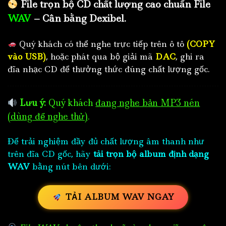
File trọn bộ CD chất lượng cao chuẩn File
WAV
– Cân bằng Dexibel.
Quý khách có thể nghe trực tiếp trên ô tô
(COPY
vào USB)
, hoặc phát qua bộ giải mã
DAC
, ghi ra
đĩa nhạc CD để thưởng thức đúng chất lượng gốc.
Lưu ý:
Quý khách
đang nghe bản MP3 nén
(dùng để nghe thử)
.
Để trải nghiệm đầy đủ chất lượng âm thanh như
trên đĩa CD gốc, hãy
tải trọn bộ album định dạng
WAV
bằng nút bên dưới:
TẢI ALBUM WAV NGAY