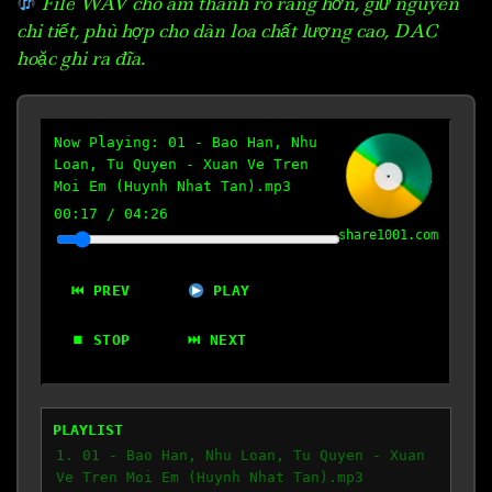
File WAV cho âm thanh rõ ràng hơn, giữ nguyên
chi tiết, phù hợp cho dàn loa chất lượng cao, DAC
hoặc ghi ra đĩa.
Now Playing:
01 - Bao Han, Nhu
Loan, Tu Quyen - Xuan Ve Tren
Moi Em (Huynh Nhat Tan).mp3
00:18
/
04:26
share1001.com
⏮ PREV
PLAY
⏹ STOP
⏭ NEXT
PLAYLIST
1. 01 - Bao Han, Nhu Loan, Tu Quyen - Xuan
Ve Tren Moi Em (Huynh Nhat Tan).mp3