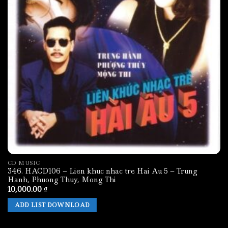
12. 12 - Thuy Tien - Em La Xuan Ve (Bao
Chan).mp3
13. 13 - Hop Ca - Xuan Da Ve (Minh Ky).mp3
CD MUSIC
346. HACD106 – Lien khuc nhac tre Hai Au 5 – Trung
Hanh, Phuong Thuy, Mong Thi
10,000.00
₫
ADD LIST DOWNLOAD