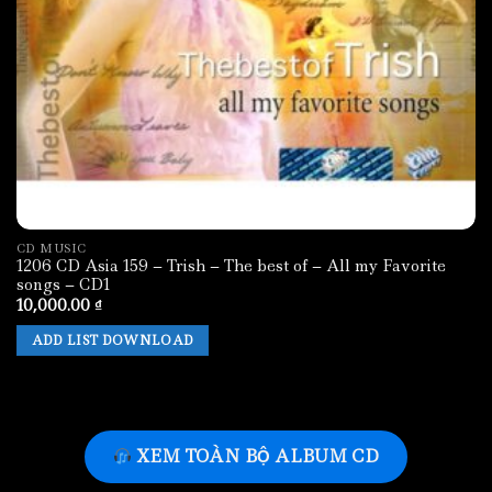
CD MUSIC
1206 CD Asia 159 – Trish – The best of – All my Favorite
songs – CD1
10,000.00
₫
ADD LIST DOWNLOAD
XEM TOÀN BỘ ALBUM CD