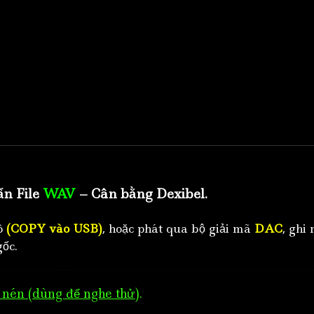
ẩn File
WAV
– Cân bằng Dexibel.
tô
(COPY vào USB)
, hoặc phát qua bộ giải mã
DAC
, ghi 
ốc.
nén (dùng để nghe thử)
.