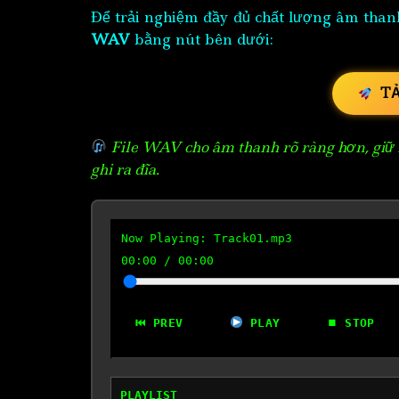
Để trải nghiệm đầy đủ chất lượng âm than
WAV
bằng nút bên dưới:
T
File WAV cho âm thanh rõ ràng hơn, giữ n
ghi ra đĩa.
Now Playing:
Track01.mp3
00:00
/
00:00
⏮ PREV
PLAY
⏹ STOP
PLAYLIST