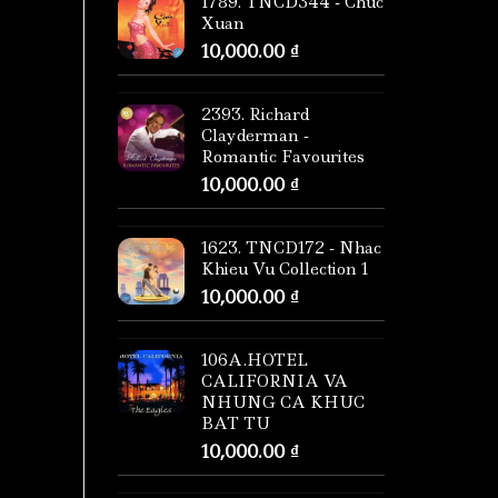
1789. TNCD344 - Chuc
Xuan
10,000.00
₫
2393. Richard
Clayderman -
Romantic Favourites
10,000.00
₫
1623. TNCD172 - Nhac
Khieu Vu Collection 1
10,000.00
₫
106A.HOTEL
CALIFORNIA VA
NHUNG CA KHUC
BAT TU
10,000.00
₫