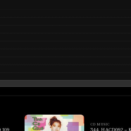
CD MUSIC
 109
344. HACD092 – 