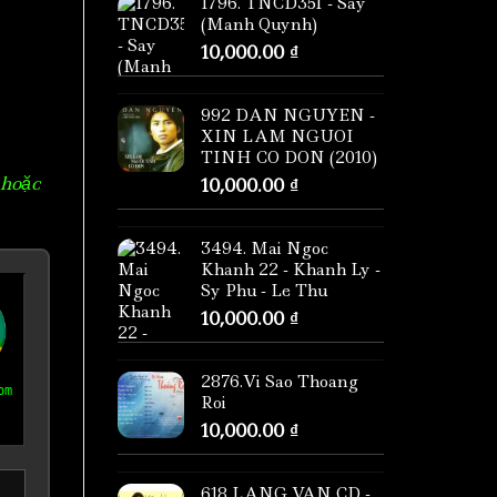
1796. TNCD351 - Say
(Manh Quynh)
10,000.00
₫
992 DAN NGUYEN -
XIN LAM NGUOI
TINH CO DON (2010)
 hoặc
10,000.00
₫
3494. Mai Ngoc
Khanh 22 - Khanh Ly -
Sy Phu - Le Thu
10,000.00
₫
2876.Vi Sao Thoang
om
Roi
10,000.00
₫
618 LANG VAN CD -