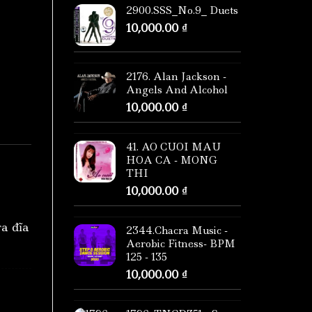
2900.SSS_No.9_ Duets
10,000.00
₫
2176. Alan Jackson -
Angels And Alcohol
10,000.00
₫
41. AO CUOI MAU
HOA CA - MONG
THI
10,000.00
₫
ra đĩa
2344.Chacra Music -
Aerobic Fitness- BPM
125 - 135
10,000.00
₫