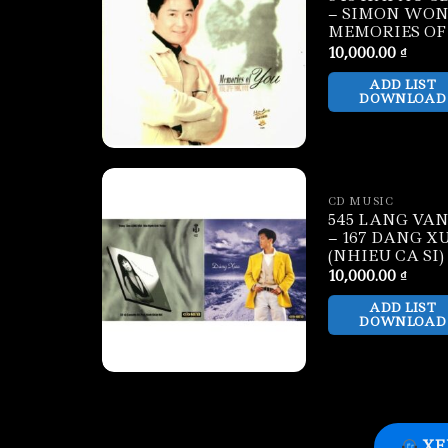
– SIMON WON
MEMORIES OF
10,000.00
₫
ADD LIST
DOWNLOAD
CD MUSIC
545 LANG VAN
– 167 DANG X
(NHIEU CA SI)
10,000.00
₫
ADD LIST
DOWNLOAD
XE