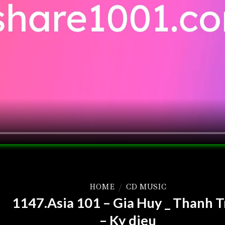
HOME
/
CD MUSIC
1147.Asia 101 – Gia Huy _ Thanh T
– Ky dieu