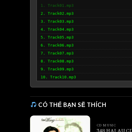
1. Track01.mp3
2. Track02.mp3
3. Track03.mp3
4. Track04.mp3
5. Track05.mp3
6. Track06.mp3
7. Track07.mp3
8. Track08.mp3
9. Track09.mp3
10. Track10.mp3
CÓ THỂ BẠN SẼ THÍCH
CD MUSIC
348 HAI AU CD