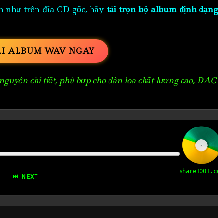
h như trên đĩa CD gốc, hãy
tải trọn bộ album định dạng
ẢI ALBUM WAV NGAY
guyên chi tiết, phù hợp cho dàn loa chất lượng cao, DAC
share1001.c
⏭ NEXT