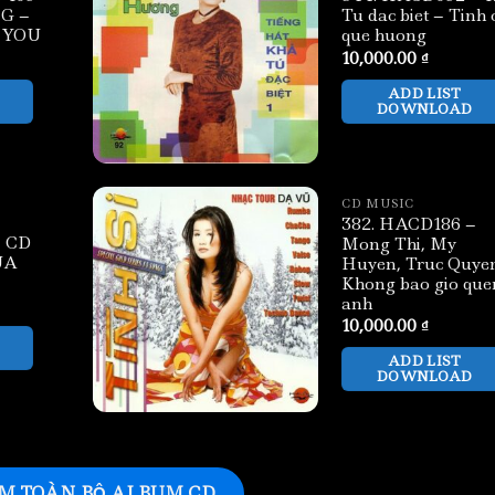
G –
Tu dac biet – Tinh 
 YOU
que huong
10,000.00
₫
ADD LIST
DOWNLOAD
CD MUSIC
382. HACD186 –
 CD
Mong Thi, My
UA
Huyen, Truc Quye
Khong bao gio que
anh
10,000.00
₫
ADD LIST
DOWNLOAD
M TOÀN BỘ ALBUM CD