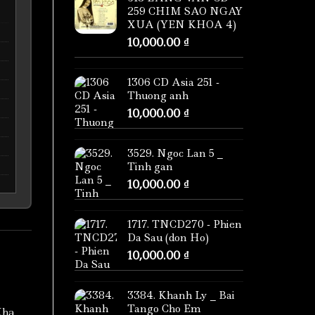
259 CHIM SAO NGAY
XUA (YEN KHOA 4)
10,000.00
₫
1306 CD Asia 251 -
Thuong anh
10,000.00
₫
3529. Ngoc Lan 5 _
Tinh gan
10,000.00
₫
1717. TNCD270 - Phien
Da Sau (don Ho)
10,000.00
₫
3384. Khanh Ly _ Bai
Tango Cho Em
Kha