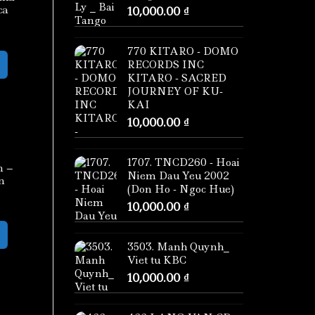
ca
10,000.00
₫
770 KITARO - DOMO
RECORDS INC
KITARO - SACRED
JOURNEY OF KU-
KAI
10,000.00
₫
1707. TNCD260 - Hoai
n –
Niem Dau Yeu 2002
n
(Don Ho - Ngoc Hue)
10,000.00
₫
3503. Manh Quynh_
Viet tu KBC
10,000.00
₫