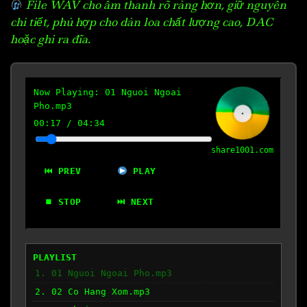
File WAV cho âm thanh rõ ràng hơn, giữ nguyên
chi tiết, phù hợp cho dàn loa chất lượng cao, DAC
hoặc ghi ra đĩa.
Now Playing:
01 Nguoi Ngoai
Pho.mp3
00:18
/
04:34
share1001.com
⏮ PREV
PLAY
⏹ STOP
⏭ NEXT
PLAYLIST
1. 01 Nguoi Ngoai Pho.mp3
2. 02 Co Hang Xom.mp3