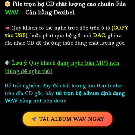
File trọn bộ CD chất lượng cao chuẩn File
WAV
– Cân bằng Dexibel.
Quý khách có thể nghe trực tiếp trên ô tô
(COPY
vào USB)
, hoặc phát qua bộ giải mã
DAC
, ghi ra
đĩa nhạc CD để thưởng thức đúng chất lượng gốc.
Lưu ý:
Quý khách
đang nghe bản MP3 nén
(dùng để nghe thử)
.
Để trải nghiệm đầy đủ chất lượng âm thanh như
trên đĩa CD gốc, hãy
tải trọn bộ album định dạng
WAV
bằng nút bên dưới:
TẢI ALBUM WAV NGAY