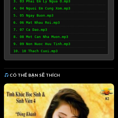
3. 03 Phai Em Ly Ngua O.mp3
4. 04 Nguoi Em Cung Xom.mp3
5. 05 Ngay Buon.mp3
6. 06 Mat Nhau Roi.mp3
7. 07 Ca Dao.mp3
8. 08 Mot Can Nha Muon.mp3
9. 09 Non Nuoc Huu Tinh.mp3
10. 10 Thach Cuoi.mp3
11. 11 Ky Niem Thoi Con Gai.mp3
CÓ THỂ BẠN SẼ THÍCH