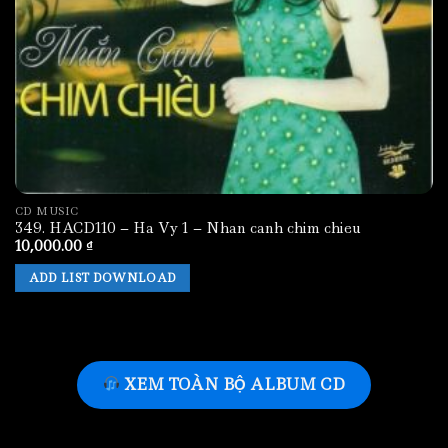
CD MUSIC
349. HACD110 – Ha Vy 1 – Nhan canh chim chieu
10,000.00
₫
ADD LIST DOWNLOAD
XEM TOÀN BỘ ALBUM CD