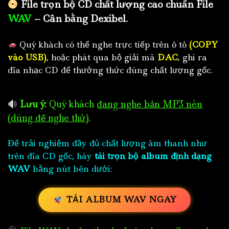
File trọn bộ CD chất lượng cao chuẩn File
WAV
– Cân bằng Dexibel.
Quý khách có thể nghe trực tiếp trên ô tô
(COPY
vào USB)
, hoặc phát qua bộ giải mã
DAC
, ghi ra
đĩa nhạc CD để thưởng thức đúng chất lượng gốc.
Lưu ý:
Quý khách
đang nghe bản MP3 nén
(dùng để nghe thử)
.
Để trải nghiệm đầy đủ chất lượng âm thanh như
trên đĩa CD gốc, hãy
tải trọn bộ album định dạng
WAV
bằng nút bên dưới:
TẢI ALBUM WAV NGAY