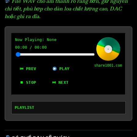
File WAV cho âm thanh rõ ràng hơn, giữ nguyên
chi tiết, phù hợp cho dàn loa chất lượng cao, DAC
hoặc ghi ra đĩa.
Now Playing:
None
00:00
/
00:00
share1001.com
⏮ PREV
PLAY
⏹ STOP
⏭ NEXT
PLAYLIST