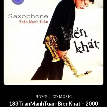
HOME
/
CD MUSIC
183.TranManhTuan-BienKhat – 2000