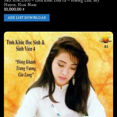
345. HACD105 – Lien khuc Dan ca – Huong Lan, My
Huyen, Hoai Nam
10,000.00
₫
ADD LIST DOWNLOAD