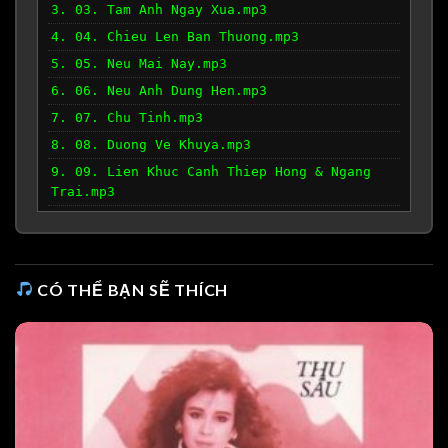
3. 03. Tam Anh Ngay Xua.mp3
4. 04. Chieu Len Ban Thuong.mp3
5. 05. Neu Mai Nay.mp3
6. 06. Neu Anh Dung Hen.mp3
7. 07. Chu Tinh.mp3
8. 08. Duong Ve Khuya.mp3
9. 09. Lien Khuc Canh Thiep Hong & Ngang
Trai.mp3
10. 10. Tuyet Lanh.mp3
11. 11. Lien Khuc Thu Ca.mp3
CÓ THỂ BẠN SẼ THÍCH