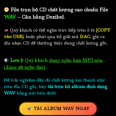
File trọn bộ CD chất lượng cao chuẩn File
WAV
– Cân bằng Dexibel.
Quý khách có thể nghe trực tiếp trên ô tô
(COPY
vào USB)
, hoặc phát qua bộ giải mã
DAC
, ghi ra
đĩa nhạc CD để thưởng thức đúng chất lượng gốc.
Lưu ý:
Quý khách
đang nghe bản MP3 nén
(dùng để nghe thử)
.
Để trải nghiệm đầy đủ chất lượng âm thanh như
trên đĩa CD gốc, hãy
tải trọn bộ album định dạng
WAV
bằng nút bên dưới:
TẢI ALBUM WAV NGAY