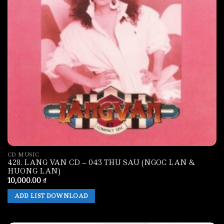
CD MUSIC
428. LANG VAN CD – 043 THU SAU (NGOC LAN &
HUONG LAN)
10,000.00
₫
ADD LIST DOWNLOAD