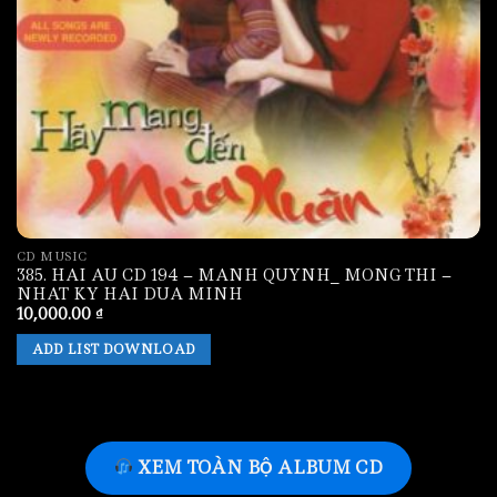
CD MUSIC
385. HAI AU CD 194 – MANH QUYNH_ MONG THI –
NHAT KY HAI DUA MINH
10,000.00
₫
ADD LIST DOWNLOAD
XEM TOÀN BỘ ALBUM CD