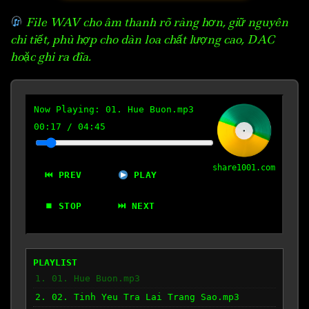
File WAV cho âm thanh rõ ràng hơn, giữ nguyên
chi tiết, phù hợp cho dàn loa chất lượng cao, DAC
hoặc ghi ra đĩa.
Now Playing:
01. Hue Buon.mp3
00:18
/
04:45
share1001.com
⏮ PREV
PLAY
⏹ STOP
⏭ NEXT
PLAYLIST
1. 01. Hue Buon.mp3
2. 02. Tinh Yeu Tra Lai Trang Sao.mp3