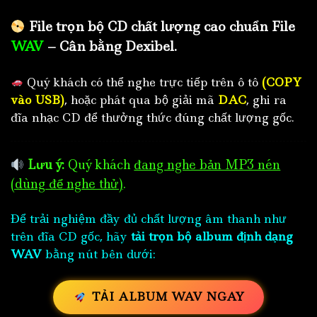
File trọn bộ CD chất lượng cao chuẩn File
WAV
– Cân bằng Dexibel.
Quý khách có thể nghe trực tiếp trên ô tô
(COPY
vào USB)
, hoặc phát qua bộ giải mã
DAC
, ghi ra
đĩa nhạc CD để thưởng thức đúng chất lượng gốc.
Lưu ý:
Quý khách
đang nghe bản MP3 nén
(dùng để nghe thử)
.
Để trải nghiệm đầy đủ chất lượng âm thanh như
trên đĩa CD gốc, hãy
tải trọn bộ album định dạng
WAV
bằng nút bên dưới:
TẢI ALBUM WAV NGAY