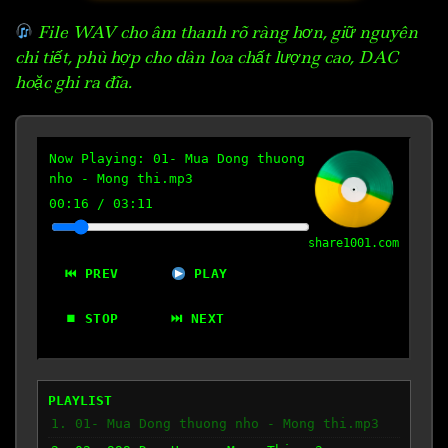
File WAV cho âm thanh rõ ràng hơn, giữ nguyên
chi tiết, phù hợp cho dàn loa chất lượng cao, DAC
hoặc ghi ra đĩa.
Now Playing:
01- Mua Dong thuong
nho - Mong thi.mp3
00:17
/
03:11
share1001.com
⏮ PREV
PLAY
⏹ STOP
⏭ NEXT
PLAYLIST
1. 01- Mua Dong thuong nho - Mong thi.mp3