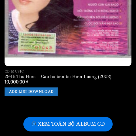
CD MUSIC
2946.Thu Hien – Cau ho ben bo Hien Luong (2008)
10,000.00
₫
ADD LIST DOWNLOAD
XEM TOÀN BỘ ALBUM CD