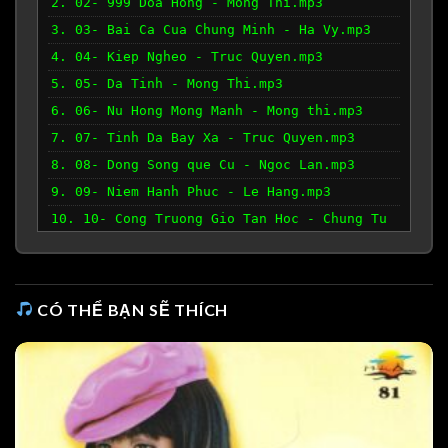
2. 02- 999 Doa Hong - Mong Thi.mp3
3. 03- Bai Ca Cua Chung Minh - Ha Vy.mp3
4. 04- Kiep Ngheo - Truc Quyen.mp3
5. 05- Da Tinh - Mong Thi.mp3
6. 06- Nu Hong Mong Manh - Mong thi.mp3
7. 07- Tinh Da Bay Xa - Truc Quyen.mp3
8. 08- Dong Song que Cu - Ngoc Lan.mp3
9. 09- Niem Hanh Phuc - Le Hang.mp3
10. 10- Cong Truong Gio Tan Hoc - Chung Tu
Luu - Thu Huong.mp3
11. 11- Tinh Si - Thu Huong.mp3
12. 12- Tango Xanh - Le Hang.mp3
CÓ THỂ BẠN SẼ THÍCH
13. 13- Tinh Khuc Romance - Ngoc Hue -
Chung tu Luu.mp3
14. 14- Yeu Den Muon Doi - Ngoc Lan.mp3