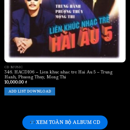
CD MUSIC
346. HACD106 – Lien khuc nhac tre Hai Au 5 – Trung
Hanh, Phuong Thuy, Mong Thi
10,000.00
₫
ADD LIST DOWNLOAD
XEM TOÀN BỘ ALBUM CD