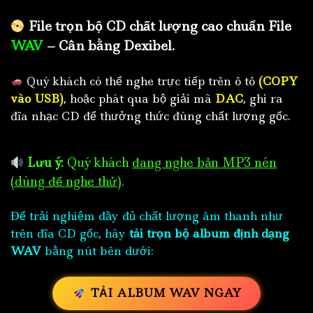
File trọn bộ CD chất lượng cao chuẩn File
WAV
– Cân bằng Dexibel.
Quý khách có thể nghe trực tiếp trên ô tô
(COPY
vào USB)
, hoặc phát qua bộ giải mã
DAC
, ghi ra
đĩa nhạc CD để thưởng thức đúng chất lượng gốc.
Lưu ý:
Quý khách
đang nghe bản MP3 nén
(dùng để nghe thử)
.
Để trải nghiệm đầy đủ chất lượng âm thanh như
trên đĩa CD gốc, hãy
tải trọn bộ album định dạng
WAV
bằng nút bên dưới:
TẢI ALBUM WAV NGAY