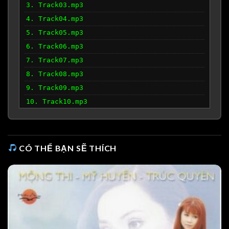
3. Track03.mp3
4. Track04.mp3
5. Track05.mp3
6. Track06.mp3
7. Track07.mp3
8. Track08.mp3
9. Track09.mp3
10. Track10.mp3
11. Track11.mp3
12. Track12.mp3
CÓ THỂ BẠN SẼ THÍCH