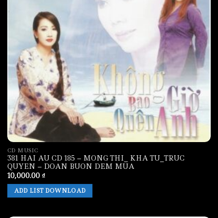
CD MUSIC
381 HAI AU CD 185 – MONG THI_ KHA TU_TRUC
QUYEN – DOAN BUON DEM MUA
10,000.00
₫
ADD LIST DOWNLOAD