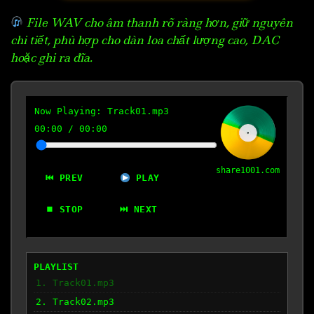
File WAV cho âm thanh rõ ràng hơn, giữ nguyên
chi tiết, phù hợp cho dàn loa chất lượng cao, DAC
hoặc ghi ra đĩa.
Now Playing:
Track01.mp3
00:00
/
00:00
share1001.com
⏮ PREV
PLAY
⏹ STOP
⏭ NEXT
PLAYLIST
1. Track01.mp3
2. Track02.mp3