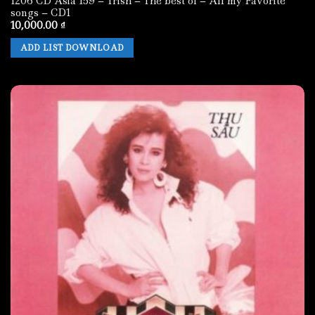
1206 CD Asia 159 – Trish – The best of – All my Favorite
songs – CD1
10,000.00
₫
ADD LIST DOWNLOAD