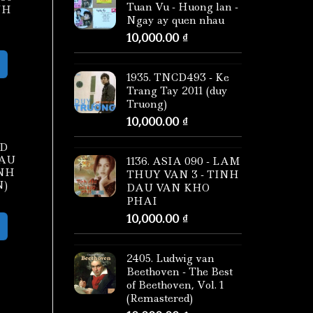
Tuan Vu - Huong lan -
NH
Ngay ay quen nhau
10,000.00
₫
1935. TNCD493 - Ke
Trang Tay 2011 (duy
Truong)
10,000.00
₫
CD
MAU
1136. ASIA 090 - LAM
INH
THUY VAN 3 - TINH
N)
DAU VAN KHO
PHAI
10,000.00
₫
2405. Ludwig van
Beethoven - The Best
of Beethoven, Vol. 1
(Remastered)