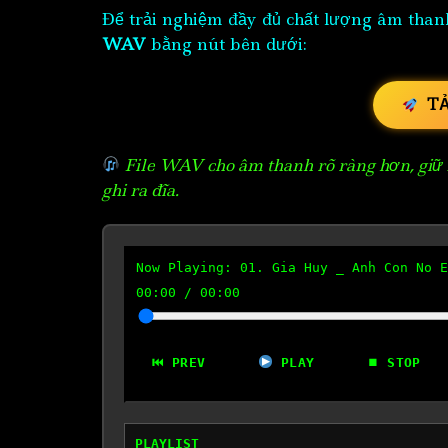
Để trải nghiệm đầy đủ chất lượng âm than
WAV
bằng nút bên dưới:
T
File WAV cho âm thanh rõ ràng hơn, giữ n
ghi ra đĩa.
Now Playing:
01. Gia Huy _ Anh Con No E
00:00
/
00:00
⏮ PREV
PLAY
⏹ STOP
PLAYLIST