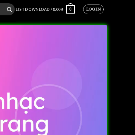
LOGIN
0
LIST DOWNLOAD /
0.00
₫