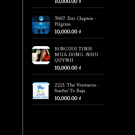
10,000.00
₫
3667. Eric Clapton -
Pilgrim
10,000.00
₫
10.NGUOI TINH
MUA DONG -NHU
QUYNH
10,000.00
₫
2221. The Ventures -
Surfin' To Baja
10,000.00
₫