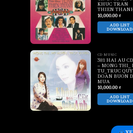
KHUC TRAN
THIEN THAN
10,000.00
₫
ADD LIST
DOWNLOAD
CD MUSIC
381 HAI AU CD
– MONG THI_
TU_TRUC QUY
DOAN BUON 
MUA
10,000.00
₫
ADD LIST
DOWNLOAD
XE