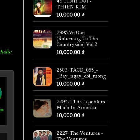
49.TINH DOI -
THIEN KIM
10,000.00
₫
2993.Ve Que
(Returning To The
Countryside) Vol.3
 hoặc
10,000.00
₫
2503. TACD_055_-
_Bay_ngay_doi_mong
10,000.00
₫
2294. The Carpenters -
Made In America
om
10,000.00
₫
2227. The Ventures -
The Ventures