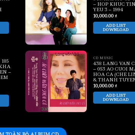
– HOP KHUC TI
H
YEU 3 – 1994
10,000.00
₫
ADD LIST
DOWNLOAD
CD MUSIC
 185
438 LANG VAN 
 KHA
– 053 AO CUOI 
EN –
HOA CA (CHE L
DEM
& THANH TUYE
10,000.00
₫
ADD LIST
DOWNLOAD
M TOÀN BỘ ALBUM CD