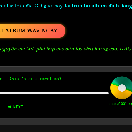
h như trên đĩa CD gốc, hãy
tải trọn bộ album định dạng
ẢI ALBUM WAV NGAY
guyên chi tiết, phù hợp cho dàn loa chất lượng cao, DAC
m - Asia Entertainment.mp3
share1001.c
⏭ NEXT