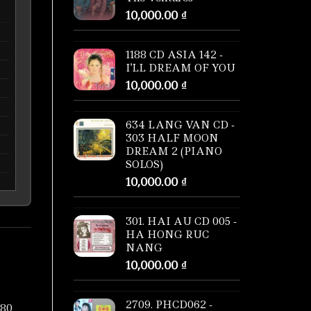
10,000.00
₫
1188 CD ASIA 142 -
I'LL DREAM OF YOU
10,000.00
₫
634 LANG VAN CD -
303 HALF MOON
DREAM 2 (PIANO
SOLOS)
10,000.00
₫
301. HAI AU CD 005 -
HA HONG RUC
NANG
10,000.00
₫
2709. PHCD062 -
080