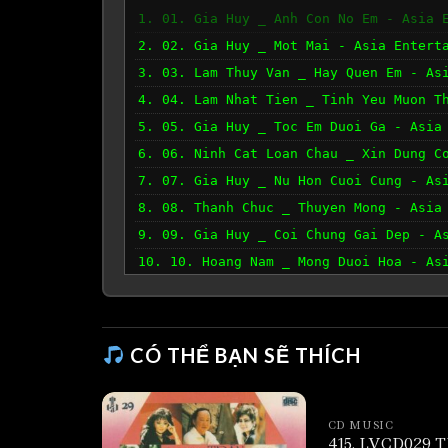
1. 01. Gia Huy _ Anh Con No Em - Asia 
2. 02. Gia Huy _ Mot Mai - Asia Entert
3. 03. Lam Thuy Van _ Hay Quen Em - As
4. 04. Lam Nhat Tien _ Tinh Yeu Muon T
5. 05. Gia Huy _ Toc Em Duoi Ga - Asia
6. 06. Ninh Cat Loan Chau _ Xin Dung C
7. 07. Gia Huy _ Nu Hon Cuoi Cung - As
8. 08. Thanh Chuc _ Thuyen Mong - Asia
9. 09. Gia Huy _ Coi Chung Gai Dep - A
10. 10. Hoang Nam _ Mong Duoi Hoa - As
CÓ THỂ BẠN SẼ THÍCH
CD MUSIC
415. LVCD029 