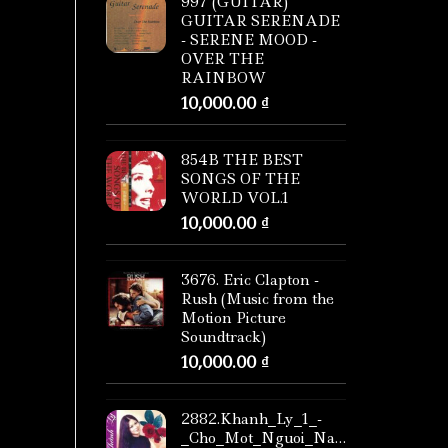
997 (GUITAR)
GUITAR SERENADE
- SERENE MOOD -
OVER THE
RAINBOW
10,000.00
₫
854B THE BEST
SONGS OF THE
WORLD VOL.1
10,000.00
₫
3676. Eric Clapton -
Rush (Music from the
Motion Picture
Soundtrack)
10,000.00
₫
2882.Khanh_Ly_1_-
_Cho_Mot_Nguoi_Nam_Xuong