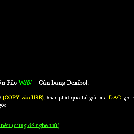
ẩn File
WAV
– Cân bằng Dexibel.
tô
(COPY vào USB)
, hoặc phát qua bộ giải mã
DAC
, ghi 
ốc.
nén (dùng để nghe thử)
.