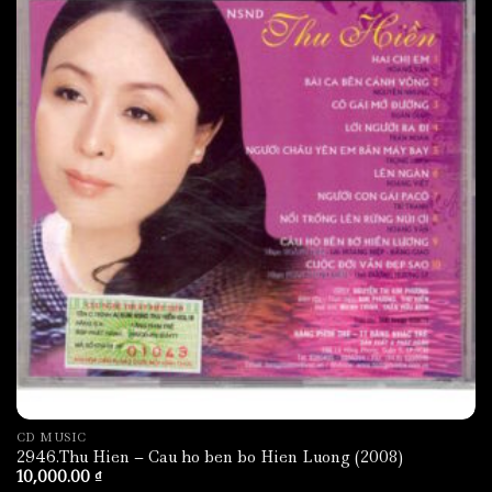
CD MUSIC
2946.Thu Hien – Cau ho ben bo Hien Luong (2008)
10,000.00
₫