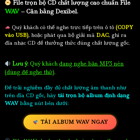
File trọn bộ CD chất lượng cao chuẩn File
WAV
– Cân bằng Dexibel.
Quý khách có thể nghe trực tiếp trên ô tô
(COPY
vào USB)
, hoặc phát qua bộ giải mã
DAC
, ghi ra
đĩa nhạc CD để thưởng thức đúng chất lượng gốc.
Lưu ý:
Quý khách
đang nghe bản MP3 nén
(dùng để nghe thử)
.
Để trải nghiệm đầy đủ chất lượng âm thanh như
trên đĩa CD gốc, hãy
tải trọn bộ album định dạng
WAV
bằng nút bên dưới:
TẢI ALBUM WAV NGAY