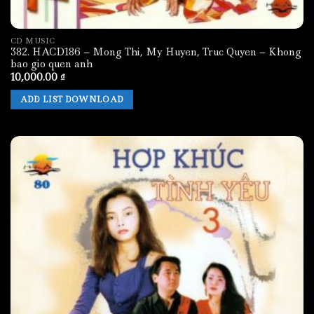
CD MUSIC
382. HACD186 – Mong Thi, My Huyen, Truc Quyen – Khong
bao gio quen anh
10,000.00
₫
ADD LIST DOWNLOAD