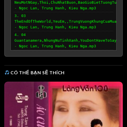
NeuMotNGay,Thoi,ChuNhatBuon,BaoGioBietTuongTu,Kho
- Ngoc Lan, Trung Hanh, Kieu Nga.mp3
3. 03
TheEndOfTheWorld,YeuEm,,TrungVuongKhungCuaMuaThu,
- Ngoc Lan, Trung Hanh, Kieu Nga.mp3
4. 04
Guantanamera,NhungNuTinhXanh,YouDontHaveToSayYouL
- Ngoc Lan, Trung Hanh, Kieu Nga.mp3
CÓ THỂ BẠN SẼ THÍCH