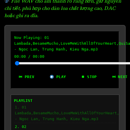
File WAV cho âm thanh rõ ràng hơn, giữ nguyên
chi tiết, phù hợp cho dàn loa chất lượng cao, DAC
hoặc ghi ra đĩa.
Now Playing:
01
Lambada,BesameMucho,LoveMeWithAllOfYourHeart,QuiS
- Ngoc Lan, Trung Hanh, Kieu Nga.mp3
00:00
/
00:00
⏮ PREV
PLAY
⏹ STOP
⏭ NEXT
PLAYLIST
1. 01
Lambada,BesameMucho,LoveMeWithAllOfYourHeart,QuiS
- Ngoc Lan, Trung Hanh, Kieu Nga.mp3
2. 02