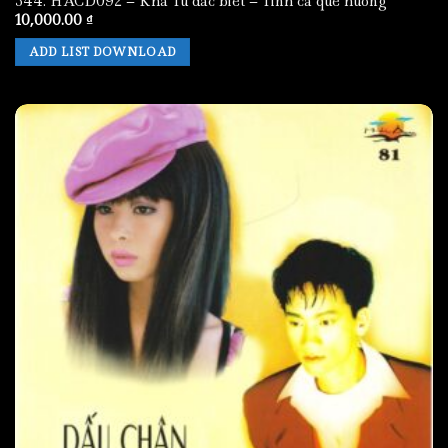
344. HACD092 – Kha Tu dac biet – Tinh ca que huong
10,000.00
₫
ADD LIST DOWNLOAD