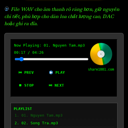
File WAV cho âm thanh rõ ràng hơn, giữ nguyên
chi tiết, phù hợp cho dàn loa chất lượng cao, DAC
hoặc ghi ra đĩa.
Now Playing:
01. Nguyen Tam.mp3
00:18
/
04:26
share1001.com
⏮ PREV
PLAY
⏹ STOP
⏭ NEXT
PLAYLIST
1. 01. Nguyen Tam.mp3
2. 02. Song Tra.mp3