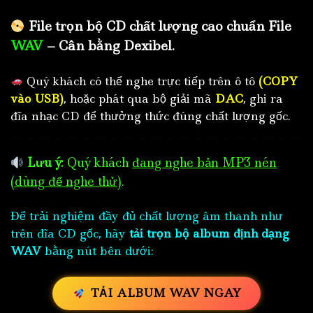
File trọn bộ CD chất lượng cao chuẩn File
WAV
– Cân bằng Dexibel.
Quý khách có thể nghe trực tiếp trên ô tô
(COPY
vào USB)
, hoặc phát qua bộ giải mã
DAC
, ghi ra
đĩa nhạc CD để thưởng thức đúng chất lượng gốc.
Lưu ý:
Quý khách
đang nghe bản MP3 nén
(dùng để nghe thử)
.
Để trải nghiệm đầy đủ chất lượng âm thanh như
trên đĩa CD gốc, hãy
tải trọn bộ album định dạng
WAV
bằng nút bên dưới:
TẢI ALBUM WAV NGAY