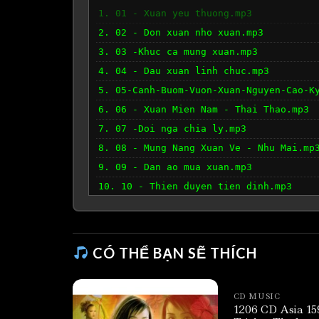
1. 01 - Xuan yeu thuong.mp3
2. 02 - Don xuan nho xuan.mp3
3. 03 -Khuc ca mung xuan.mp3
4. 04 - Dau xuan linh chuc.mp3
5. 05-Canh-Buom-Vuon-Xuan-Nguyen-Cao-K
6. 06 - Xuan Mien Nam - Thai Thao.mp3
7. 07 -Doi nga chia ly.mp3
8. 08 - Mung Nang Xuan Ve - Nhu Mai.mp
9. 09 - Dan ao mua xuan.mp3
10. 10 - Thien duyen tien dinh.mp3
CÓ THỂ BẠN SẼ THÍCH
CD MUSIC
1206 CD Asia 15