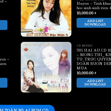
of –
Huyen – Tinh khu
hoc sinh sinh vien 
10,000.00
₫
ADD LIST
DOWNLOAD
CD MUSIC
–
381 HAI AU CD 1
– MONG THI_ K
yen –
TU_TRUC QUYEN
quen
DOAN BUON DE
MUA
10,000.00
₫
ADD LIST
DOWNLOAD
M TOÀN BỘ ALBUM CD