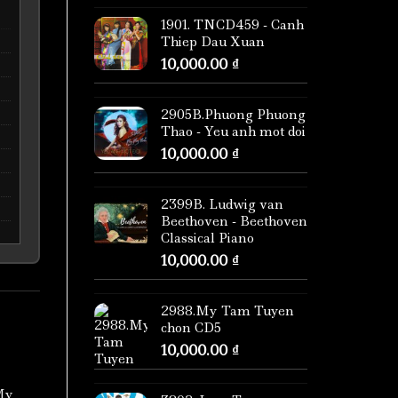
1901. TNCD459 - Canh
Thiep Dau Xuan
10,000.00
₫
2905B.Phuong Phuong
Thao - Yeu anh mot doi
10,000.00
₫
2399B. Ludwig van
Beethoven - Beethoven
Classical Piano
10,000.00
₫
2988.My Tam Tuyen
chon CD5
10,000.00
₫
My