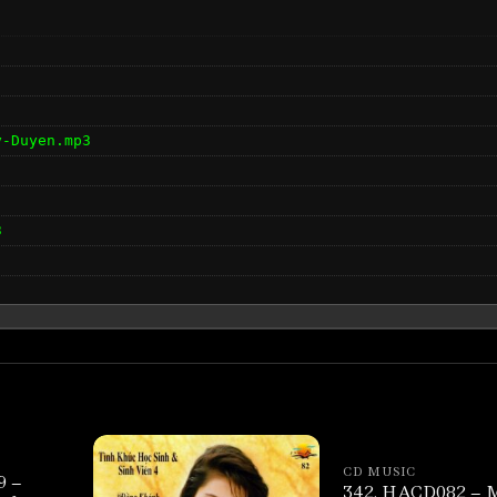
y-Duyen.mp3
3
CD MUSIC
9 –
342. HACD082 – 