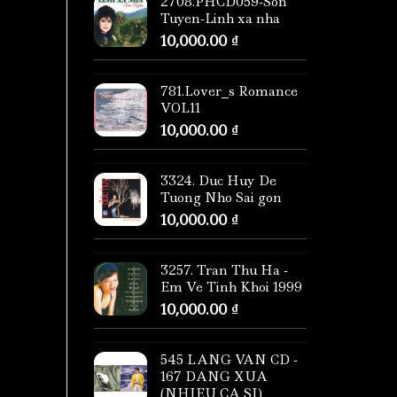
2708.PHCD059-Son
Tuyen-Linh xa nha
10,000.00
₫
781.Lover_s Romance
VOL11
10,000.00
₫
3324. Duc Huy De
Tuong Nho Sai gon
10,000.00
₫
3257. Tran Thu Ha -
Em Ve Tinh Khoi 1999
10,000.00
₫
545 LANG VAN CD -
167 DANG XUA
(NHIEU CA SI)