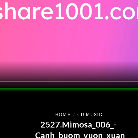
HOME
/
CD MUSIC
2527.Mimosa_006_-
_Canh_buom_vuon_xuan