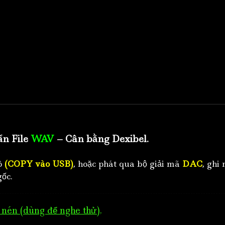
ẩn File
WAV
– Cân bằng Dexibel.
tô
(COPY vào USB)
, hoặc phát qua bộ giải mã
DAC
, ghi 
ốc.
nén (dùng để nghe thử)
.