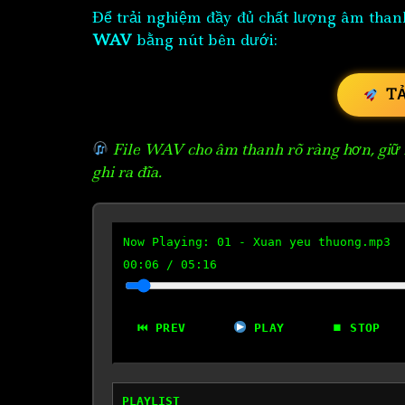
Để trải nghiệm đầy đủ chất lượng âm than
WAV
bằng nút bên dưới:
T
File WAV cho âm thanh rõ ràng hơn, giữ n
ghi ra đĩa.
Now Playing:
01 - Xuan yeu thuong.mp3
00:07
/
05:16
⏮ PREV
PLAY
⏹ STOP
PLAYLIST