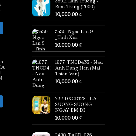
3802. Lam Truong -
c
Bien Trang (2000)
4
10,000.00
₫
3530. Ngoc Lan 9
_Tinh Xua
10,000.00
₫
85
1877. TNCD435 - Neu
HA
Anh Dung Hen (Mai
 –
Thien Van)
M
10,000.00
₫
732 DXCD128 - LA
SUONG SUONG -
NGAY EM DI
10,000.00
₫
2488. TACD_026