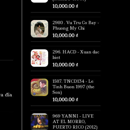
10,000.00
₫
2980 . Vu Tru Co Bay -
Phuong My Chi
10,000.00
₫
296. HACD - Xuan dac
biet
10,000.00
₫
1587. TNCD134 - Le
Tinh Buon 1997 (the
Son)
ra đĩa
10,000.00
₫
969 YANNI - LIVE
AT EL MORRO,
PUERTO RICO (2012)