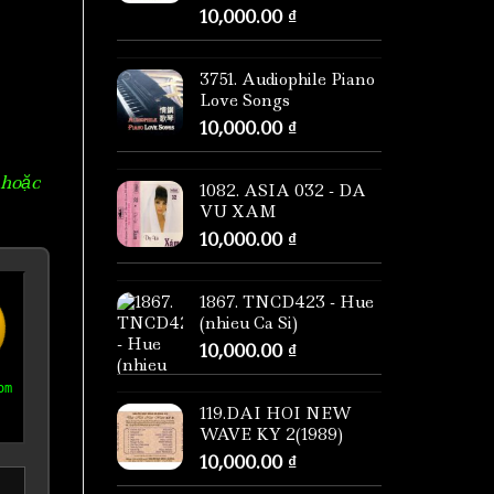
10,000.00
₫
3751. Audiophile Piano
Love Songs
10,000.00
₫
 hoặc
1082. ASIA 032 - DA
VU XAM
10,000.00
₫
1867. TNCD423 - Hue
(nhieu Ca Si)
10,000.00
₫
om
119.DAI HOI NEW
WAVE KY 2(1989)
10,000.00
₫