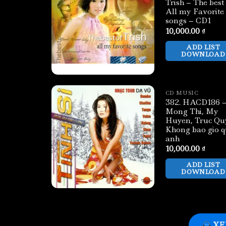
Trish – The best 
All my Favorite
songs – CD1
10,000.00
₫
ADD LIST
DOWNLOAD
CD MUSIC
382. HACD186 
Mong Thi, My
Huyen, Truc Qu
Khong bao gio 
anh
10,000.00
₫
ADD LIST
DOWNLOAD
XE