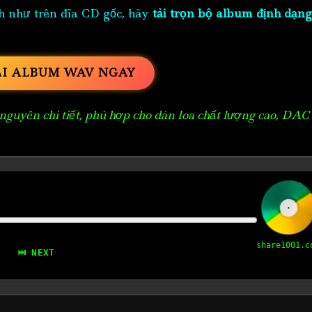
h như trên đĩa CD gốc, hãy
tải trọn bộ album định dạng
ẢI ALBUM WAV NGAY
guyên chi tiết, phù hợp cho dàn loa chất lượng cao, DAC
share1001.c
⏭ NEXT