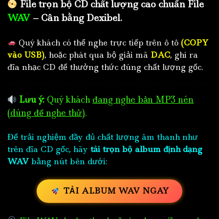
File trọn bộ CD chất lượng cao chuẩn File
WAV
– Cân bằng Dexibel.
Quý khách có thể nghe trực tiếp trên ô tô
(COPY
vào USB)
, hoặc phát qua bộ giải mã
DAC
, ghi ra
đĩa nhạc CD để thưởng thức đúng chất lượng gốc.
Lưu ý:
Quý khách
đang nghe bản MP3 nén
(dùng để nghe thử)
.
Để trải nghiệm đầy đủ chất lượng âm thanh như
trên đĩa CD gốc, hãy
tải trọn bộ album định dạng
WAV
bằng nút bên dưới:
TẢI ALBUM WAV NGAY