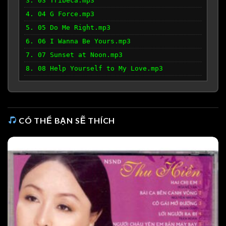
3. 03 Tribeca.mp3
4. 04 G Force.mp3
5. 05 Do Me Right.mp3
6. 06 I Wanna Be Yours.mp3
7. 07 Sunset at Noon.mp3
8. 08 Help Yourself to My Love.mp3
CÓ THỂ BẠN SẼ THÍCH