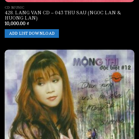
CD MUSIC
428. LANG VAN CD – 043 THU SAU (NGOC LAN &
HUONG LAN)
10,000.00
₫
ADD LIST DOWNLOAD