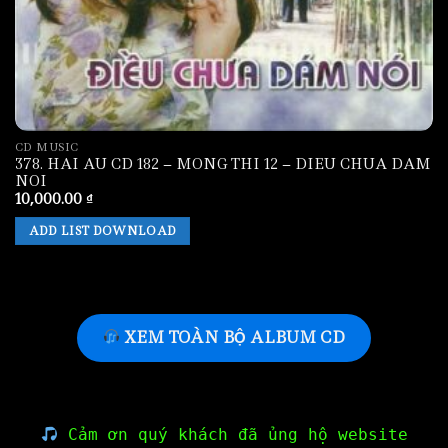
CD MUSIC
378. HAI AU CD 182 – MONG THI 12 – DIEU CHUA DAM
NOI
10,000.00
₫
ADD LIST DOWNLOAD
XEM TOÀN BỘ ALBUM CD
Cảm ơn quý khách đã ủng hộ website