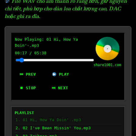
File WAV cho âm thanh rõ ràng hơn, giữ nguyên
chi tiết, phù hợp cho dàn loa chất lượng cao, DAC
hoặc ghi ra đĩa.
Now Playing:
01 Hi, How Ya
Doin'-.mp3
00:18
/
05:38
share1001.com
⏮ PREV
PLAY
⏹ STOP
⏭ NEXT
PLAYLIST
1. 01 Hi, How Ya Doin'-.mp3
2. 02 I've Been Missin' You.mp3