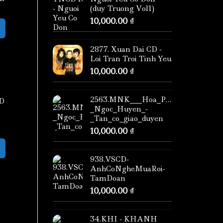
(duy Truong Vol1)
10,000.00
₫
2877. Xuan Dai CD -
Loi Tran Troi Tinh Yeu
10,000.00
₫
2563.MNK___Hoa_Phuong_CD_-
D
_Ngoc_Huyen_-
_Tan_co_giao_duyen
10,000.00
₫
938.VSCD-
AnhCoNgheMuaRoi-
TamDoan
10,000.00
₫
34.KHI - KHANH