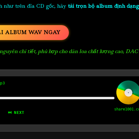
h như trên đĩa CD gốc, hãy
tải trọn bộ album định dạng
ẢI ALBUM WAV NGAY
guyên chi tiết, phù hợp cho dàn loa chất lượng cao, DAC
p3
share1001.c
⏭ NEXT