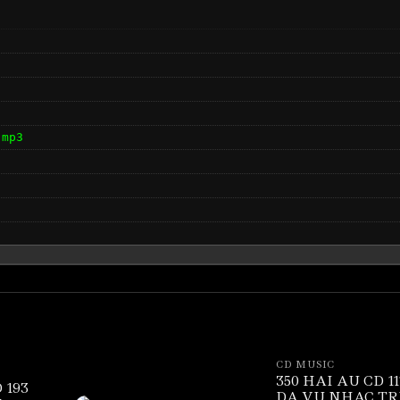
.mp3
CD MUSIC
350 HAI AU CD 11
 193
DA VU NHAC TR