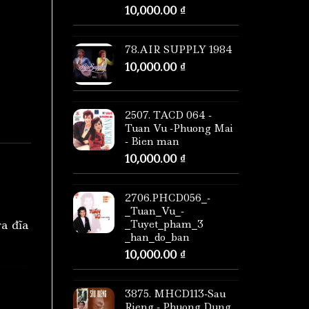
10,000.00
₫
78.AIR SUPPLY 1984
10,000.00
₫
2507. TACD 064 -
Tuan Vu -Phuong Mai
- Bien man
10,000.00
₫
2706.PHCD056_-
_Tuan_Vu_-
ra đĩa
_Tuyet_pham_3
_han_do_ban
10,000.00
₫
3875. MHCD113-Sau
Rieng - Phuong Dung