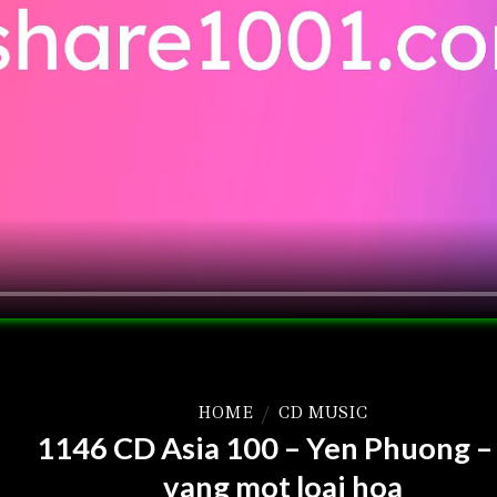
HOME
/
CD MUSIC
1146 CD Asia 100 – Yen Phuong –
vang mot loai hoa