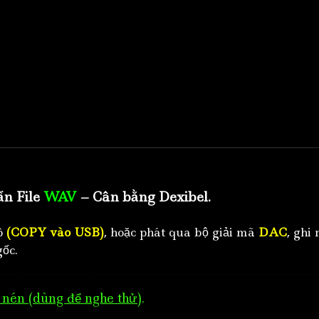
ẩn File
WAV
– Cân bằng Dexibel.
tô
(COPY vào USB)
, hoặc phát qua bộ giải mã
DAC
, ghi 
ốc.
nén (dùng để nghe thử)
.