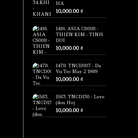
HA
10,000.00
₫
1416. ASIA CS008 -
THIEN KIM - TINH
DOI
10,000.00
₫
1478. TNCD007 - Da
Vu Toc May 2 1989
10,000.00
₫
1583. TNCD130 - Love
(don Ho)
10,000.00
₫