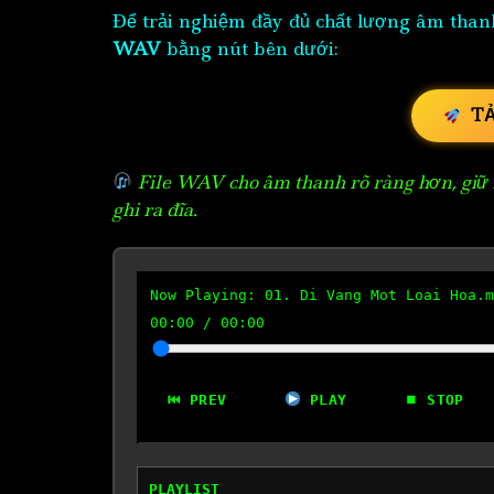
Để trải nghiệm đầy đủ chất lượng âm than
WAV
bằng nút bên dưới:
T
File WAV cho âm thanh rõ ràng hơn, giữ n
ghi ra đĩa.
Now Playing:
01. Di Vang Mot Loai Hoa.m
00:00
/
00:00
⏮ PREV
PLAY
⏹ STOP
PLAYLIST