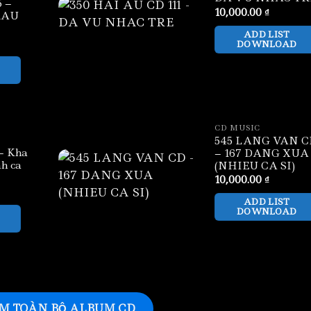
 –
10,000.00
₫
RAU
ADD LIST
DOWNLOAD
CD MUSIC
545 LANG VAN C
– Kha
– 167 DANG XUA
nh ca
(NHIEU CA SI)
10,000.00
₫
ADD LIST
DOWNLOAD
M TOÀN BỘ ALBUM CD