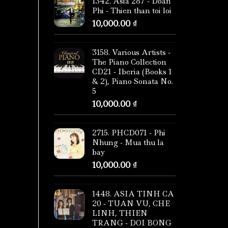
1342. Asia 287 - Doan
Phi - Thien than toi loi
10,000.00
₫
3158. Various Artists -
The Piano Collection
CD21 - Iberia (Books 1
& 2), Piano Sonata No.
5
10,000.00
₫
2715. PHCD071 - Phi
Nhung - Mua thu la
bay
10,000.00
₫
1448. ASIA TINH CA
20 - TUAN VU, CHE
LINH, THIEN
TRANG - DOI BONG