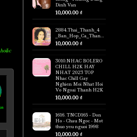
Dinh Van
10,000.00
₫
2884.Thai_Thanh_4
_Ban_Hop_Ca_Thang_Long
10,000.00
₫
 hoặc
3010.NHAC BOLERO
CHILL H2K HAY
NHAT 2023 TOP
Nhac Chill Gay
Nghien Moi Nhat Hoi
Vo Ngoai Thanh H2K
10,000.00
₫
om
1616. TNCD165 - Don
Ho - Chau Ngoc - Mot
thuo yeu nguoi 1998
10,000.00
₫