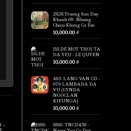
2828.Truong Son Duy
Khanh 09 -Nhung
Chieu Khong Co Em
10,000.00
₫
155.DE MOT THOI TA
DA YEU - LE QUYEN
10,000.00
₫
463. LANG VAN CD -
079 LAMBADA DA
VU (LYNDA
NGOCLAN
KIEUNGA)
10,000.00
₫
1880. TNCD438 -
1 –
E
Nguoi Yeu Co Don