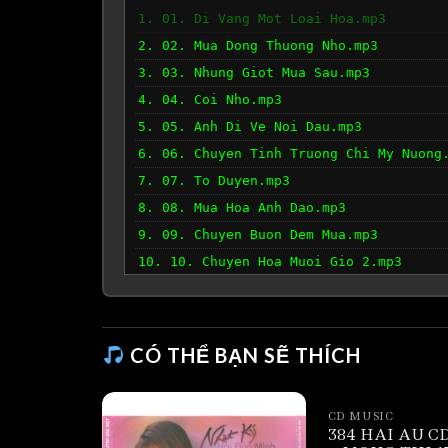
1. 01. Di Vang Mot Loai Hoa.mp3
2. 02. Mua Dong Thuong Nho.mp3
3. 03. Nhung Giot Mua Sau.mp3
4. 04. Coi Nho.mp3
5. 05. Anh Di Ve Noi Dau.mp3
6. 06. Chuyen Tinh Truong Chi My Nuong
7. 07. To Duyen.mp3
8. 08. Mua Hoa Anh Dao.mp3
9. 09. Chuyen Buon Dem Mua.mp3
10. 10. Chuyen Hoa Muoi Gio 2.mp3
CÓ THỂ BẠN SẼ THÍCH
CD MUSIC
384 HAI AU CD