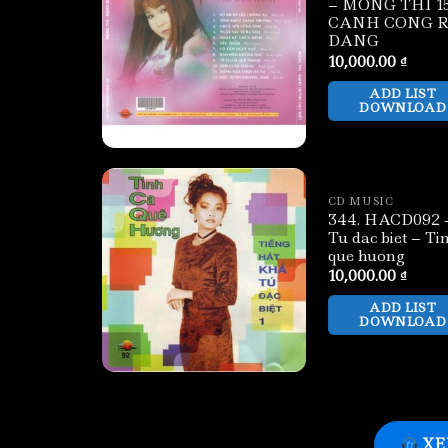
– MONG THI 15
CANH CONG 
DANG
10,000.00
₫
ADD LIST
DOWNLOAD
CD MUSIC
344. HACD092 
Tu dac biet – Ti
que huong
10,000.00
₫
ADD LIST
DOWNLOAD
XE