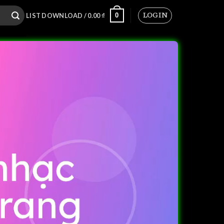
LOGIN
0
LIST DOWNLOAD /
0.00
₫