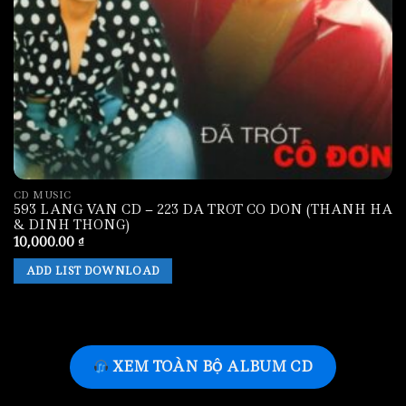
CD MUSIC
593 LANG VAN CD – 223 DA TROT CO DON (THANH HA
& DINH THONG)
10,000.00
₫
ADD LIST DOWNLOAD
XEM TOÀN BỘ ALBUM CD