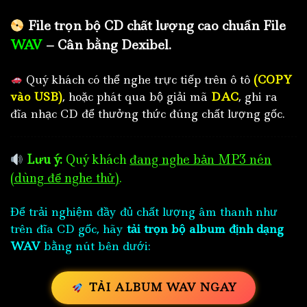
File trọn bộ CD chất lượng cao chuẩn File
WAV
– Cân bằng Dexibel.
Quý khách có thể nghe trực tiếp trên ô tô
(COPY
vào USB)
, hoặc phát qua bộ giải mã
DAC
, ghi ra
đĩa nhạc CD để thưởng thức đúng chất lượng gốc.
Lưu ý:
Quý khách
đang nghe bản MP3 nén
(dùng để nghe thử)
.
Để trải nghiệm đầy đủ chất lượng âm thanh như
trên đĩa CD gốc, hãy
tải trọn bộ album định dạng
WAV
bằng nút bên dưới:
TẢI ALBUM WAV NGAY