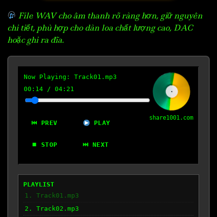
File WAV cho âm thanh rõ ràng hơn, giữ nguyên
chi tiết, phù hợp cho dàn loa chất lượng cao, DAC
hoặc ghi ra đĩa.
Now Playing:
Track01.mp3
00:15
/
04:21
share1001.com
⏮ PREV
PLAY
⏹ STOP
⏭ NEXT
PLAYLIST
1. Track01.mp3
2. Track02.mp3