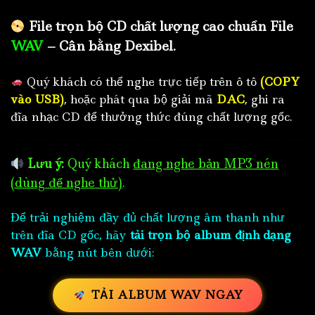
File trọn bộ CD chất lượng cao chuẩn File
WAV
– Cân bằng Dexibel.
Quý khách có thể nghe trực tiếp trên ô tô
(COPY
vào USB)
, hoặc phát qua bộ giải mã
DAC
, ghi ra
đĩa nhạc CD để thưởng thức đúng chất lượng gốc.
Lưu ý:
Quý khách
đang nghe bản MP3 nén
(dùng để nghe thử)
.
Để trải nghiệm đầy đủ chất lượng âm thanh như
trên đĩa CD gốc, hãy
tải trọn bộ album định dạng
WAV
bằng nút bên dưới:
TẢI ALBUM WAV NGAY