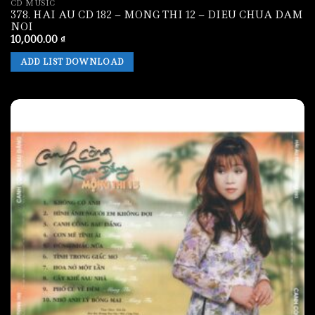
CD MUSIC
378. HAI AU CD 182 – MONG THI 12 – DIEU CHUA DAM
NOI
10,000.00
₫
ADD LIST DOWNLOAD