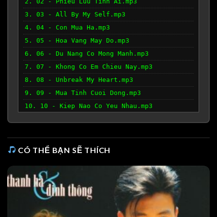
2. 02 - Phieu Luu Tinh Ai.mp3
3. 03 - All By My Self.mp3
4. 04 - Con Mua Ha.mp3
5. 05 - Hoa Vang May Do.mp3
6. 06 - Du Nang Co Mong Manh.mp3
7. 07 - Khong Co Em Chieu Nay.mp3
8. 08 - Unbreak My Heart.mp3
9. 09 - Mua Tinh Cuoi Dong.mp3
10. 10 - Kiep Nao Co Yeu Nhau.mp3
CÓ THỂ BẠN SẼ THÍCH