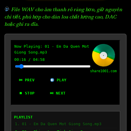
File WAV cho âm thanh rõ ràng hơn, giữ nguyên
chi tiết, phù hợp cho dàn loa chất lượng cao, DAC
hoặc ghi ra đĩa.
Now Playing:
01 - Em Da Quen Mot
Giong Song.mp3
00:17
/
04:58
share1001.com
⏮ PREV
PLAY
⏹ STOP
⏭ NEXT
PLAYLIST
1. 01 - Em Da Quen Mot Giong Song.mp3