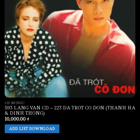
CD MUSIC
593 LANG VAN CD – 223 DA TROT CO DON (THANH HA
& DINH THONG)
10,000.00
₫
ADD LIST DOWNLOAD