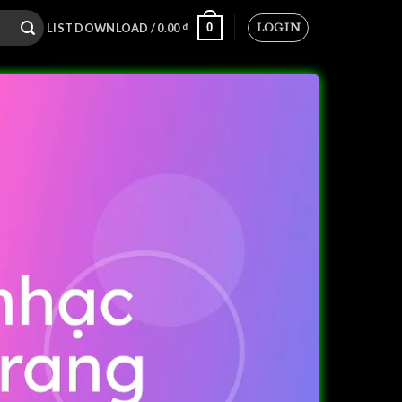
LOGIN
0
LIST DOWNLOAD /
0.00
₫