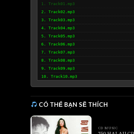
1. Track01.mp3
2. Track02.mp3
3. Track03.mp3
4. Track04.mp3
5. Track05.mp3
6. Track06.mp3
7. Track07.mp3
8. Track08.mp3
9. Track09.mp3
10. Track10.mp3
11. Track11.mp3
12. Track12.mp3
CÓ THỂ BẠN SẼ THÍCH
CD MUSIC
350 HAI AU CD 