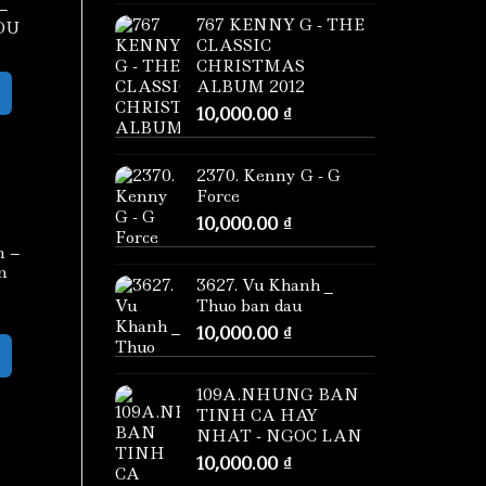
–
767 KENNY G - THE
OU
CLASSIC
CHRISTMAS
ALBUM 2012
10,000.00
₫
2370. Kenny G - G
Force
10,000.00
₫
n –
n
3627. Vu Khanh _
Thuo ban dau
10,000.00
₫
109A.NHUNG BAN
TINH CA HAY
NHAT - NGOC LAN
10,000.00
₫