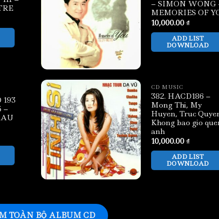
– SIMON WONG 
TRE
MEMORIES OF Y
10,000.00
₫
ADD LIST
DOWNLOAD
CD MUSIC
382. HACD186 –
 193
Mong Thi, My
 –
Huyen, Truc Quye
RAU
Khong bao gio que
anh
10,000.00
₫
ADD LIST
DOWNLOAD
M TOÀN BỘ ALBUM CD