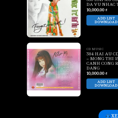
DA VU NHAC 
10,000.00
₫
ADD LIST
DOWNLOAD
CD MUSIC
384 HAI AU CD
– MONG THI 15
CANH CONG 
DANG
10,000.00
₫
ADD LIST
DOWNLOAD
XE