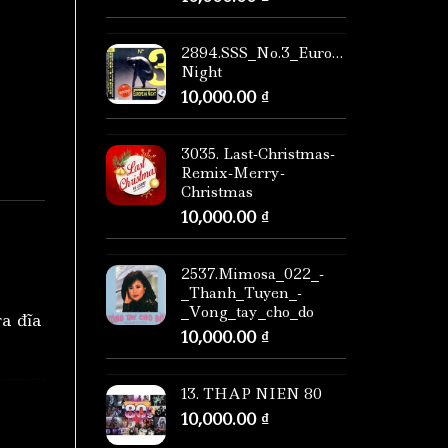
2894.SSS_No.3_European
Night
10,000.00
₫
3035. Last-Christmas-
Remix-Merry-
Christmas
10,000.00
₫
2537.Mimosa_022_-
_Thanh_Tuyen_-
_Vong_tay_cho_do
ra đĩa
10,000.00
₫
13. THAP NIEN 80
10,000.00
₫