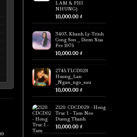
LAM & PHI
NHUNG)
10,000.00
₫
3403. Khanh Ly-Trinh
Cong Son _ Diem Xua
Pre 1975
10,000.00
₫
2745.TLCD028
Huong_Lan
_Ngan_ngo_sau
10,000.00
₫
2120. CDCD029 - Hong
Truc 1 - Tam Neo
Duong Thanh
10,000.00
₫
09