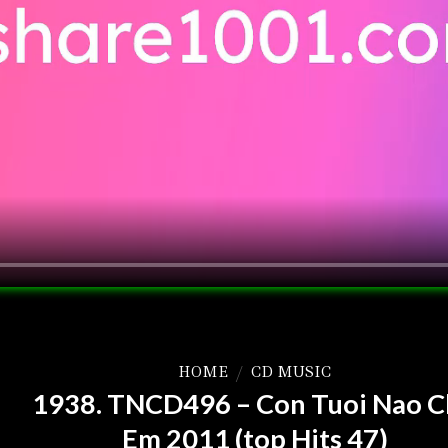
HOME
/
CD MUSIC
1938. TNCD496 – Con Tuoi Nao 
Em 2011 (top Hits 47)