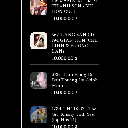
1360. ASIA 305 - MAI
THANH SON - NU
HON CUOI
10,000.00
₫
567. LANG VAN CD -
194 GIAN HON (CHE
LINH & HUONG
LAN)
10,000.00
₫
3865. Lam Hung-De
Dau Thuong Lai Chinh
Minh
10,000.00
₫
1734. TNCD287 - The
Gioi Khong Tinh Yeu
(top Hits 14)
10,000.00
₫