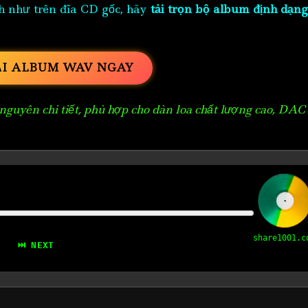
h như trên đĩa CD gốc, hãy
tải trọn bộ album định dạng
ẢI ALBUM WAV NGAY
guyên chi tiết, phù hợp cho dàn loa chất lượng cao, DAC
share1001.c
⏭ NEXT