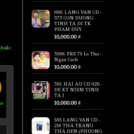
686. LANG VAN CD -
373 CON DUONG
TINH TA DI TK
PHAM DUY
10,000.00
₫
 hoặc
3586. PRE 75 Le Thu -
Ngan Cach
10,000.00
₫
310. HAI AU CD 020 -
DE KY NIEM TINH
TA 1
10,000.00
₫
om
585 LANG VAN CD -
216 THA TRANG
THA DEN (PHUONG