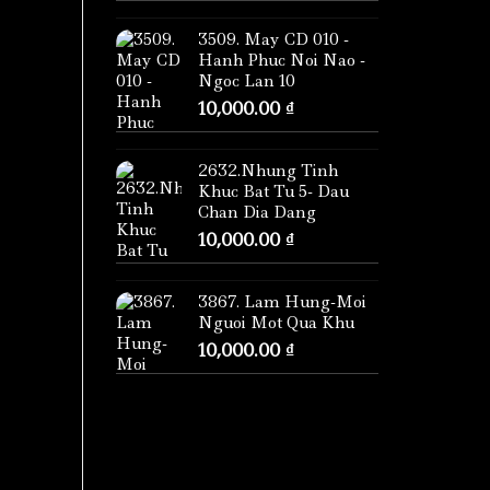
3509. May CD 010 -
Hanh Phuc Noi Nao -
Ngoc Lan 10
10,000.00
₫
2632.Nhung Tinh
Khuc Bat Tu 5- Dau
Chan Dia Dang
10,000.00
₫
3867. Lam Hung-Moi
Nguoi Mot Qua Khu
10,000.00
₫