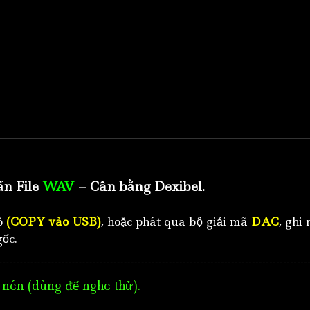
ẩn File
WAV
– Cân bằng Dexibel.
tô
(COPY vào USB)
, hoặc phát qua bộ giải mã
DAC
, ghi 
ốc.
nén (dùng để nghe thử)
.