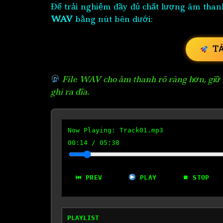
Để trải nghiệm đầy đủ chất lượng âm than
WAV
bằng nút bên dưới:
T
File WAV cho âm thanh rõ ràng hơn, giữ n
ghi ra đĩa.
Now Playing:
Track01.mp3
00:15
/
05:38
⏮ PREV
PLAY
⏹ STOP
PLAYLIST