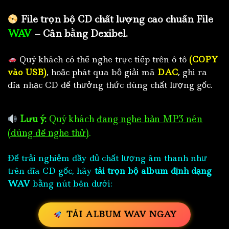
File trọn bộ CD chất lượng cao chuẩn File
WAV
– Cân bằng Dexibel.
Quý khách có thể nghe trực tiếp trên ô tô
(COPY
vào USB)
, hoặc phát qua bộ giải mã
DAC
, ghi ra
đĩa nhạc CD để thưởng thức đúng chất lượng gốc.
Lưu ý:
Quý khách
đang nghe bản MP3 nén
(dùng để nghe thử)
.
Để trải nghiệm đầy đủ chất lượng âm thanh như
trên đĩa CD gốc, hãy
tải trọn bộ album định dạng
WAV
bằng nút bên dưới:
TẢI ALBUM WAV NGAY