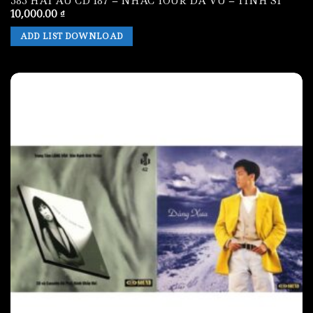
383 HAI AU CD 187 – NHAC TOUR DA VU – TINH SI
10,000.00
₫
ADD LIST DOWNLOAD