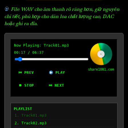
File WAV cho âm thanh rõ ràng hơn, giữ nguyên
chi tiết, phù hợp cho dàn loa chất lượng cao, DAC
hoặc ghi ra đĩa.
Now Playing:
Track01.mp3
00:18
/
06:37
share1001.com
⏮ PREV
PLAY
⏹ STOP
⏭ NEXT
PLAYLIST
1. Track01.mp3
2. Track02.mp3