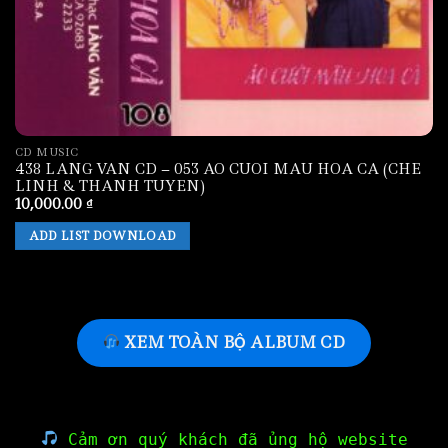
CD MUSIC
438 LANG VAN CD – 053 AO CUOI MAU HOA CA (CHE
LINH & THANH TUYEN)
10,000.00
₫
ADD LIST DOWNLOAD
XEM TOÀN BỘ ALBUM CD
Cảm ơn quý khách đã ủng hộ website