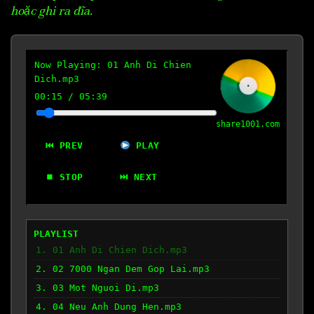
hoặc ghi ra đĩa.
Now Playing:
01 Anh Di Chien
Dich.mp3
00:16
/
05:39
share1001.com
⏮ PREV
PLAY
⏹ STOP
⏭ NEXT
PLAYLIST
1. 01 Anh Di Chien Dich.mp3
2. 02 7000 Ngan Dem Gop Lai.mp3
3. 03 Mot Nguoi Di.mp3
4. 04 Neu Anh Dung Hen.mp3