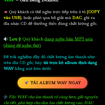
Quý khách có thể nghe trực tiếp trên ô tô
(COPY
vào USB)
, hoặc phát qua bộ giải mã
DAC
, ghi ra
đĩa nhạc CD để thưởng thức đúng chất lượng gốc.
Lưu ý:
Quý khách
đang nghe bản MP3 nén
(dùng để nghe thử)
.
Để trải nghiệm đầy đủ chất lượng âm thanh như
trên đĩa CD gốc, hãy
tải trọn bộ album định dạng
WAV
bằng nút bên dưới:
TẢI ALBUM WAV NGAY
File WAV cho âm thanh rõ ràng hơn, giữ nguyên
chi tiết, phù hợp cho dàn loa chất lượng cao, DAC