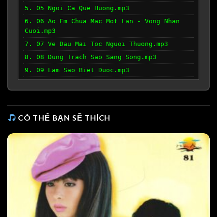
5. 05 Ngoi Ca Que Huong.mp3
6. 06 Ao Em Chua Mac Mot Lan - Vong Nhan
Cuoi.mp3
7. 07 Ve Dau Mai Toc Nguoi Thuong.mp3
8. 08 Dung Trach Sao Sang Song.mp3
9. 09 Lam Sao Biet Duoc.mp3
10. 10 Em Di Tren Co Non.mp3
11. 11 Tan Co Neu Chung Minh Cach Tro.mp3
12. 12 Tuong Tu Nang Ca Si.mp3
CÓ THỂ BẠN SẼ THÍCH
13. 13 Tan Co Kiep Cam Ca.mp3