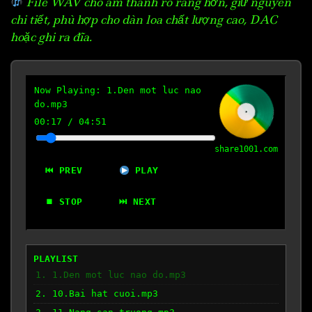
File WAV cho âm thanh rõ ràng hơn, giữ nguyên
chi tiết, phù hợp cho dàn loa chất lượng cao, DAC
hoặc ghi ra đĩa.
Now Playing:
1.Den mot luc nao
do.mp3
00:18
/
04:51
share1001.com
⏮ PREV
PLAY
⏹ STOP
⏭ NEXT
PLAYLIST
1. 1.Den mot luc nao do.mp3
2. 10.Bai hat cuoi.mp3