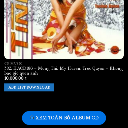
CD MUSIC
382. HACD186 – Mong Thi, My Huyen, Truc Quyen – Khong
bao gio quen anh
10,000.00
₫
ADD LIST DOWNLOAD
XEM TOÀN BỘ ALBUM CD