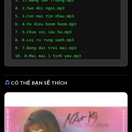
3. 11.Nang san truong.mp3
4. 2.Sao doi ngoi.mp3
5. 3.Con mai tim nhau.mp3
6. 4.Vu dieu boom boom.mp3
7. 5.Chua voi cau ho.mp3
8. 6.Loi ru rung xanh.mp3
9. 7.Dong doi troi mai.mp3
10. 8.Mai mai 1 tinh yeu.mp3
11. 9.Khoc tham.mp3
CÓ THỂ BẠN SẼ THÍCH