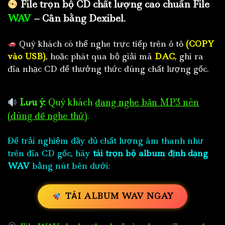
File trọn bộ CD chất lượng cao chuẩn File
WAV
– Cân bằng Dexibel.
Quý khách có thể nghe trực tiếp trên ô tô
(COPY
vào USB)
, hoặc phát qua bộ giải mã
DAC
, ghi ra
đĩa nhạc CD để thưởng thức đúng chất lượng gốc.
Lưu ý:
Quý khách
đang nghe bản MP3 nén
(dùng để nghe thử)
.
Để trải nghiệm đầy đủ chất lượng âm thanh như
trên đĩa CD gốc, hãy
tải trọn bộ album định dạng
WAV
bằng nút bên dưới:
TẢI ALBUM WAV NGAY