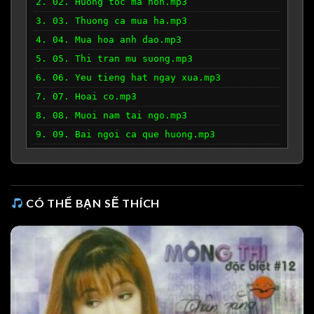
2. 02. Huong toc ma non.mp3
3. 03. Thuong ca mua ha.mp3
4. 04. Mua hoa anh dao.mp3
5. 05. Thi tran mu suong.mp3
6. 06. Yeu tieng hat ngay xua.mp3
7. 07. Hoai co.mp3
8. 08. Muoi nam tai ngo.mp3
9. 09. Bai ngoi ca que huong.mp3
10. 10. Non nuoc huu tinh.mp3
11. 11. Nhat ky doi toi.mp3
12. 12. Ha buon.mp3
CÓ THỂ BẠN SẼ THÍCH
13. 13. Hanh trinh tren dat phu sa.mp3
14. 14. Huong tinh cu.mp3