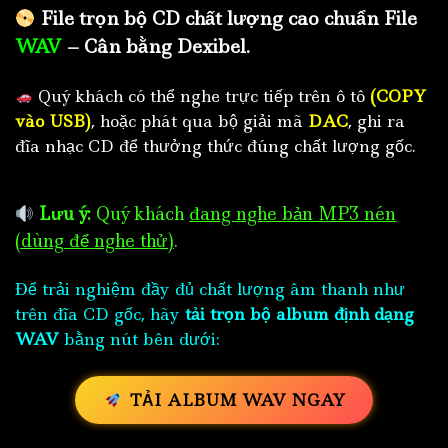
File trọn bộ CD chất lượng cao chuẩn File
WAV
– Cân bằng Dexibel.
Quý khách có thể nghe trực tiếp trên ô tô
(COPY
vào USB)
, hoặc phát qua bộ giải mã
DAC
, ghi ra
đĩa nhạc CD để thưởng thức đúng chất lượng gốc.
Lưu ý:
Quý khách
đang nghe bản MP3 nén
(dùng để nghe thử)
.
Để trải nghiệm đầy đủ chất lượng âm thanh như
trên đĩa CD gốc, hãy
tải trọn bộ album định dạng
WAV
bằng nút bên dưới:
TẢI ALBUM WAV NGAY