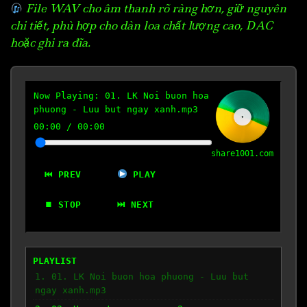
File WAV cho âm thanh rõ ràng hơn, giữ nguyên
chi tiết, phù hợp cho dàn loa chất lượng cao, DAC
hoặc ghi ra đĩa.
Now Playing:
01. LK Noi buon hoa
phuong - Luu but ngay xanh.mp3
00:00
/
00:00
share1001.com
⏮ PREV
PLAY
⏹ STOP
⏭ NEXT
PLAYLIST
1. 01. LK Noi buon hoa phuong - Luu but
ngay xanh.mp3