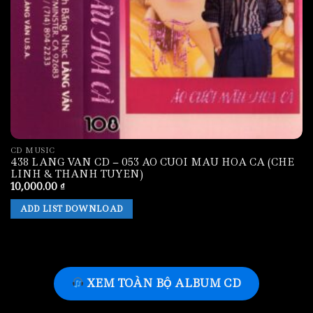
CD MUSIC
438 LANG VAN CD – 053 AO CUOI MAU HOA CA (CHE
LINH & THANH TUYEN)
10,000.00
₫
ADD LIST DOWNLOAD
XEM TOÀN BỘ ALBUM CD