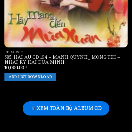
CD MUSIC
385. HAI AU CD 194 – MANH QUYNH_ MONG THI –
NHAT KY HAI DUA MINH
10,000.00
₫
ADD LIST DOWNLOAD
XEM TOÀN BỘ ALBUM CD