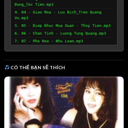
Dung_Toc Tien.mp3
4. 04 - Giao Mua - Luu Bich_Tran Quang
Vu.mp3
5. 05 - Diep Khuc Mua Xuan - Thuy Tien.mp3
6. 06 - Chan Tinh - Luong Tung Quang.mp3
7. 07 - Pho Hoa - Nhu Loan.mp3
8. 09 - Hat Voi Chu Ve Con - Minh Tuyet.mp3
9. 10 - Tinh Co Nhu Khong - Nguyen Hung.mp3
10. 11 - Ca Khuc Mung Xuan - Don Ho_Ky
CÓ THỂ BẠN SẼ THÍCH
Phuong Uyen.mp3