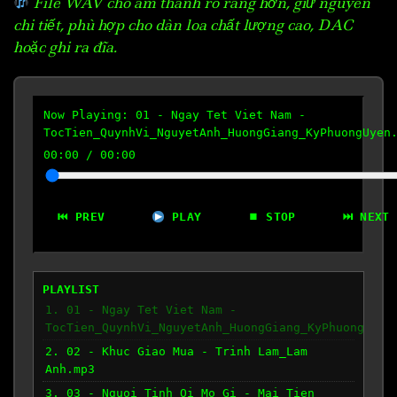
File WAV cho âm thanh rõ ràng hơn, giữ nguyên
chi tiết, phù hợp cho dàn loa chất lượng cao, DAC
hoặc ghi ra đĩa.
Now Playing:
01 - Ngay Tet Viet Nam -
TocTien_QuynhVi_NguyetAnh_HuongGiang_KyPhuongUyen
00:00
/
00:00
⏮ PREV
PLAY
⏹ STOP
⏭ NEXT
PLAYLIST
1. 01 - Ngay Tet Viet Nam -
TocTien_QuynhVi_NguyetAnh_HuongGiang_KyPhuongUyen
2. 02 - Khuc Giao Mua - Trinh Lam_Lam
Anh.mp3
3. 03 - Nguoi Tinh Oi Mo Gi - Mai Tien