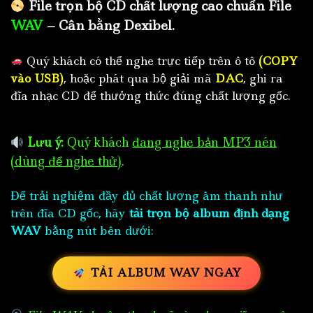
File trọn bộ CD chất lượng cao chuẩn File
WAV
– Cân bằng Dexibel.
Quý khách có thể nghe trực tiếp trên ô tô
(COPY
vào USB)
, hoặc phát qua bộ giải mã
DAC
, ghi ra
đĩa nhạc CD để thưởng thức đúng chất lượng gốc.
Lưu ý:
Quý khách
đang nghe bản MP3 nén
(dùng để nghe thử)
.
Để trải nghiệm đầy đủ chất lượng âm thanh như
trên đĩa CD gốc, hãy
tải trọn bộ album định dạng
WAV
bằng nút bên dưới:
TẢI ALBUM WAV NGAY