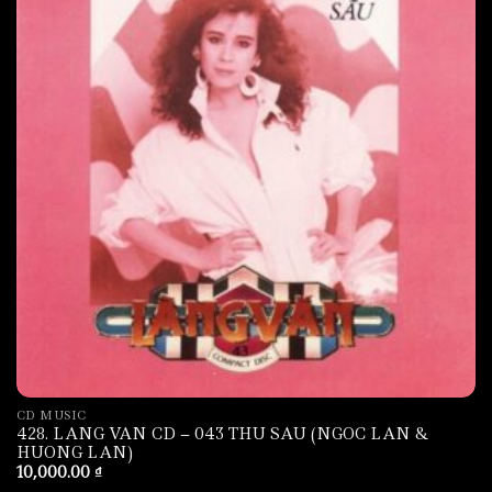
CD MUSIC
428. LANG VAN CD – 043 THU SAU (NGOC LAN &
HUONG LAN)
10,000.00
₫