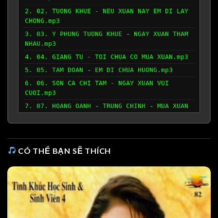
2. 02. TUONG KHUE - NEU XUAN NAY EM DI LAY
CHONG.mp3
3. 03. Y PHUNG TUONG KHUE - NGAY XUAN THAM
NHAU.mp3
4. 04. GIANG TU - TOI CHUA CO MUA XUAN.mp3
5. 05. TAM DOAN - EM DI CHUA HUONG.mp3
6. 06. SON CA CHI TAM - NGAY XUAN VUI
CUOI.mp3
7. 07. HOANG OANH - TRUNG CHINH - MUA XUAN
TREN CAO - TAM SU NANG XUAN.mp3
8. 08. HA THANH XUAN - KHUC HAT AN TINH.mp3
9. 09. MY HUYEN - XUAN MUON.mp3
CÓ THỂ BẠN SẼ THÍCH
10. 10. TUONG NGUYEN - THUY DUONG - NGAU
HUNG LY QUA CAU.mp3
11. 11. VU KHANH - THANH LAN - NU TAM
XUAN.mp3
12. 12. NGOC HUYEN - PHUONG VU - AO DEP
NANG DAU.mp3