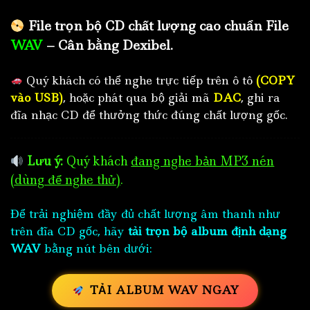
File trọn bộ CD chất lượng cao chuẩn File
WAV
– Cân bằng Dexibel.
Quý khách có thể nghe trực tiếp trên ô tô
(COPY
vào USB)
, hoặc phát qua bộ giải mã
DAC
, ghi ra
đĩa nhạc CD để thưởng thức đúng chất lượng gốc.
Lưu ý:
Quý khách
đang nghe bản MP3 nén
(dùng để nghe thử)
.
Để trải nghiệm đầy đủ chất lượng âm thanh như
trên đĩa CD gốc, hãy
tải trọn bộ album định dạng
WAV
bằng nút bên dưới:
TẢI ALBUM WAV NGAY