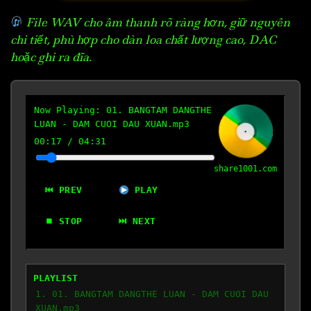
File WAV cho âm thanh rõ ràng hơn, giữ nguyên
chi tiết, phù hợp cho dàn loa chất lượng cao, DAC
hoặc ghi ra đĩa.
Now Playing:
01. BANGTAM DANGTHE
LUAN - DAM CUOI DAU XUAN.mp3
00:18
/
04:31
share1001.com
⏮ PREV
PLAY
⏹ STOP
⏭ NEXT
PLAYLIST
1. 01. BANGTAM DANGTHE LUAN - DAM CUOI DAU
XUAN.mp3