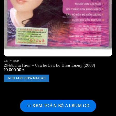
CD MUSIC
2946.Thu Hien – Cau ho ben bo Hien Luong (2008)
10,000.00
₫
ADD LIST DOWNLOAD
XEM TOÀN BỘ ALBUM CD