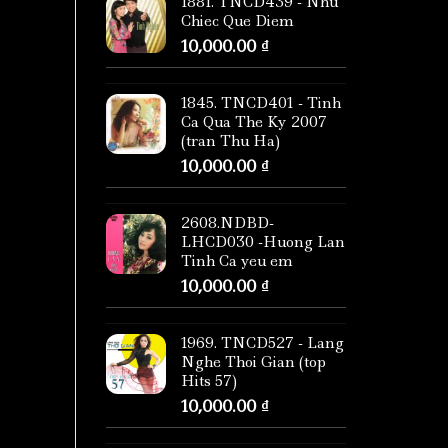
1881. TNCD439 - Nhu
Chiec Que Diem
10,000.00
₫
1845. TNCD401 - Tinh
Ca Qua The Ky 2007
(tran Thu Ha)
10,000.00
₫
2608.NDBD-
LHCD030 -Huong Lan
Tinh Ca yeu em
10,000.00
₫
1969. TNCD527 - Lang
Nghe Thoi Gian (top
Hits 57)
10,000.00
₫