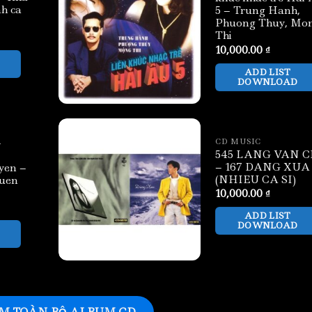
nh ca
5 – Trung Hanh,
Phuong Thuy, Mo
Thi
10,000.00
₫
ADD LIST
DOWNLOAD
–
CD MUSIC
545 LANG VAN C
– 167 DANG XUA
yen –
(NHIEU CA SI)
quen
10,000.00
₫
ADD LIST
DOWNLOAD