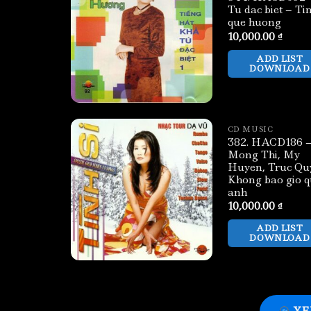
Tu dac biet – Ti
que huong
10,000.00
₫
ADD LIST
DOWNLOAD
CD MUSIC
382. HACD186 
Mong Thi, My
Huyen, Truc Qu
Khong bao gio 
anh
10,000.00
₫
ADD LIST
DOWNLOAD