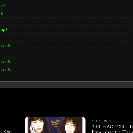
mp3
p3
.mp3
 .mp3
 .mp3
 .mp3
y Quang - Lien khuc Nho Thuy Mien .mp3
CD MUSIC
346. HACD106 – L
– Kha
khuc nhac tre Hai