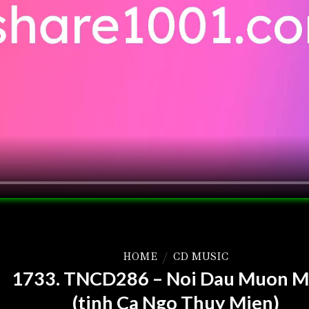
HOME
/
CD MUSIC
1733. TNCD286 – Noi Dau Muon 
(tinh Ca Ngo Thuy Mien)