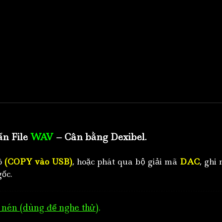
ẩn File
WAV
– Cân bằng Dexibel.
tô
(COPY vào USB)
, hoặc phát qua bộ giải mã
DAC
, ghi 
ốc.
nén (dùng để nghe thử)
.