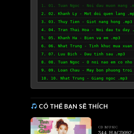
1. 01. Tuan Ngoc - Noi dau muon mang .
2. 02. Khanh Ly - Mot doi quen lang .m
3. 03. Thuy Tien - Giot nang hong .mp3
4. 04. Tran Thai Hoa - Noi dau tu day 
5. 05. Khanh Ha - Bien va em .mp3
6. 06. Nhat Trung - Tinh khuc mua xuan
7. 07. Luu Bich - Dau tinh sau .mp3
8. 08. Tuan Ngoc - O noi nao em co nho
9. 09. Loan Chau - May bon phuong troi
10. 10. Nhat Trung - Giang ngoc .mp3
11. 11. Y Lan - Mien khuc .mp3
12. 12. Khanh Ha Khanh Ly Tuan Ngoc Du
CÓ THỂ BẠN SẼ THÍCH
CD MUSIC
344. HACD092 