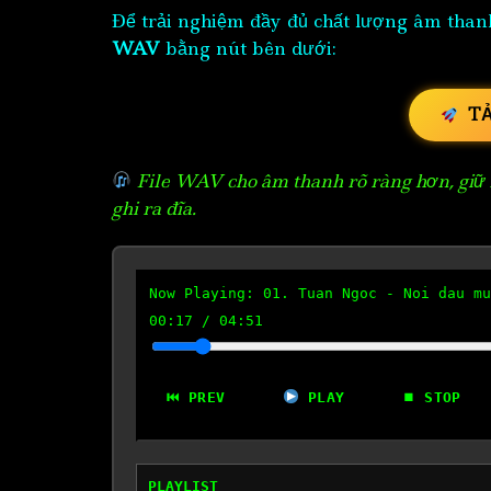
Để trải nghiệm đầy đủ chất lượng âm than
WAV
bằng nút bên dưới:
T
File WAV cho âm thanh rõ ràng hơn, giữ n
ghi ra đĩa.
Now Playing:
01. Tuan Ngoc - Noi dau mu
00:18
/
04:51
⏮ PREV
PLAY
⏹ STOP
PLAYLIST