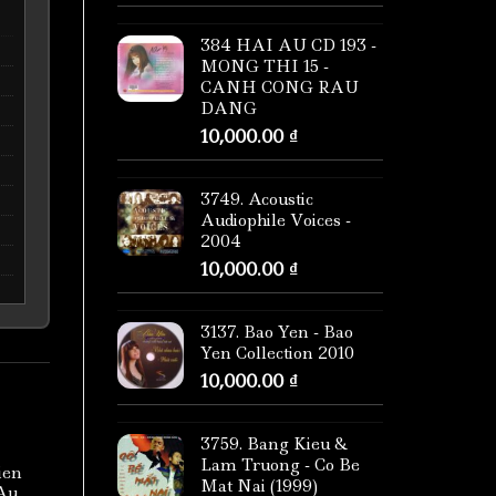
384 HAI AU CD 193 -
MONG THI 15 -
CANH CONG RAU
DANG
10,000.00
₫
3749. Acoustic
Audiophile Voices -
2004
10,000.00
₫
3137. Bao Yen - Bao
Yen Collection 2010
10,000.00
₫
3759. Bang Kieu &
Lam Truong - Co Be
ien
Mat Nai (1999)
 Au