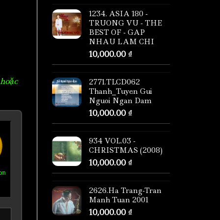
1234. ASIA 180 -
TRUONG VU - THE
BEST OF - GAP
NHAU LAM CHI
10,000.00
₫
 hoặc
2771.TLCD062
Thanh_Tuyen Gui
Nguoi Ngan Dam
10,000.00
₫
934 VOL.03 -
CHRISTMAS (2008)
10,000.00
₫
om
2626.Ha Trang-Tran
Manh Tuan 2001
10,000.00
₫