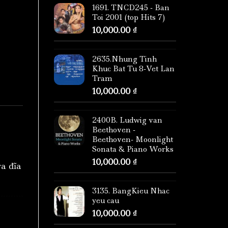
1691. TNCD245 - Ban
Toi 2001 (top Hits 7)
10,000.00
₫
2635.Nhung Tinh
Khuc Bat Tu 8-Vet Lan
Tram
10,000.00
₫
2400B. Ludwig van
Beethoven -
Beethoven- Moonlight
Sonata & Piano Works
10,000.00
₫
ra đĩa
3135. BangKieu Nhac
yeu cau
10,000.00
₫