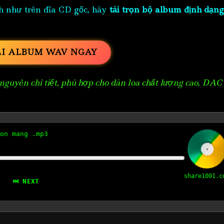
h như trên đĩa CD gốc, hãy
tải trọn bộ album định dạng
ẢI ALBUM WAV NGAY
guyên chi tiết, phù hợp cho dàn loa chất lượng cao, DAC
on mang .mp3
share1001.c
⏭ NEXT