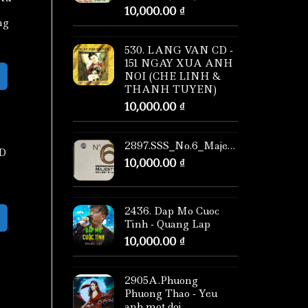
10,000.00
₫
ng
530. LANG VAN CD -
151 NGAY XUA ANH
NOI (CHE LINH &
THANH TUYEN)
10,000.00
₫
2897.SSS_No.6_Majesty
D
10,000.00
₫
2436. Dap Mo Cuoc
Tinh - Quang Lap
10,000.00
₫
2905A.Phuong
Phuong Thao - Yeu
anh mot doi