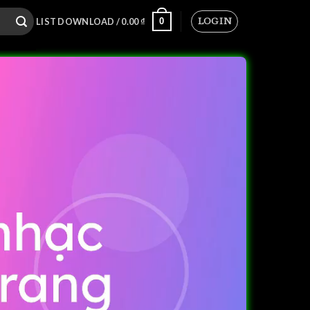
LOGIN
0
LIST DOWNLOAD /
0.00
₫