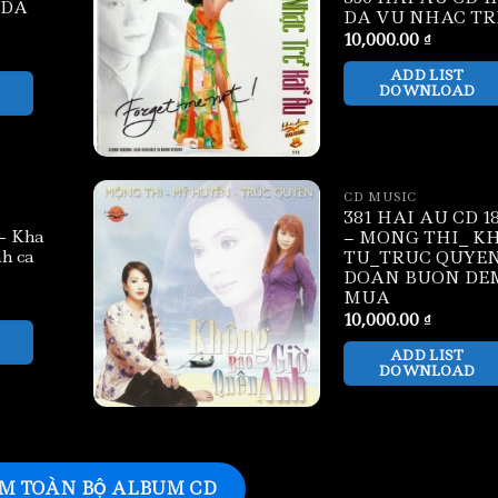
 DA
DA VU NHAC TR
10,000.00
₫
ADD LIST
DOWNLOAD
CD MUSIC
381 HAI AU CD 1
– Kha
– MONG THI_ K
nh ca
TU_TRUC QUYEN
DOAN BUON DE
MUA
10,000.00
₫
ADD LIST
DOWNLOAD
M TOÀN BỘ ALBUM CD