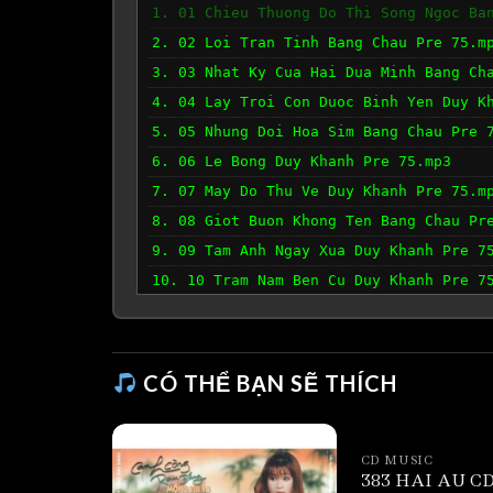
1. 01 Chieu Thuong Do Thi Song Ngoc Ba
2. 02 Loi Tran Tinh Bang Chau Pre 75.m
3. 03 Nhat Ky Cua Hai Dua Minh Bang Ch
4. 04 Lay Troi Con Duoc Binh Yen Duy K
5. 05 Nhung Doi Hoa Sim Bang Chau Pre 
6. 06 Le Bong Duy Khanh Pre 75.mp3
7. 07 May Do Thu Ve Duy Khanh Pre 75.m
8. 08 Giot Buon Khong Ten Bang Chau Pr
9. 09 Tam Anh Ngay Xua Duy Khanh Pre 7
10. 10 Tram Nam Ben Cu Duy Khanh Pre 7
CÓ THỂ BẠN SẼ THÍCH
CD MUSIC
383 HAI AU CD