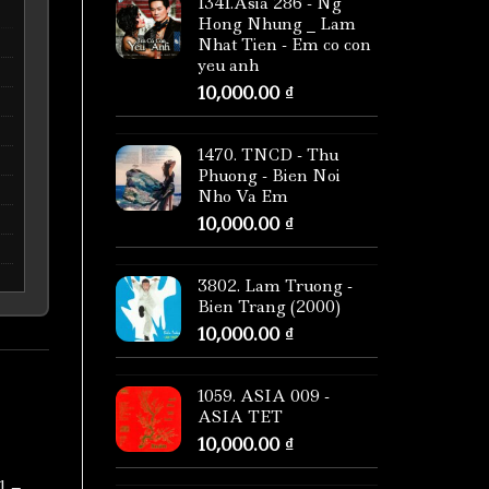
1341.Asia 286 - Ng
Hong Nhung _ Lam
Nhat Tien - Em co con
yeu anh
10,000.00
₫
1470. TNCD - Thu
Phuong - Bien Noi
Nho Va Em
10,000.00
₫
3802. Lam Truong -
Bien Trang (2000)
10,000.00
₫
1059. ASIA 009 -
ASIA TET
10,000.00
₫
1 –