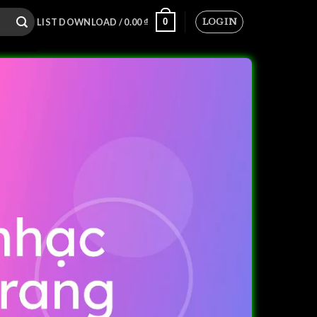
LOGIN
0
LIST DOWNLOAD /
0.00
₫