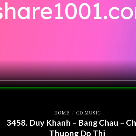
HOME
/
CD MUSIC
3458. Duy Khanh – Bang Chau – C
Thuong Do Thi