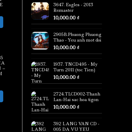
E
3647. Eagles - 2013
Remaster
10,000.00
₫
2905B.Phuong Phuong
Thao - Yeu anh mot doi
10,000.00
₫
85
HA
1937. TNCD495 - My
 –
Turn 2011 (toc Tien)
M
10,000.00
₫
2724.TLCD002-Thanh
Lan-Hai sac hoa tigon
10,000.00
₫
392 LANG VAN CD -
005 DA VU YEU