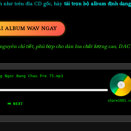
h như trên đĩa CD gốc, hãy
tải trọn bộ album định dạng
ẢI ALBUM WAV NGAY
guyên chi tiết, phù hợp cho dàn loa chất lượng cao, DAC
g Ngoc Bang Chau Pre 75.mp3
share1001.c
⏭ NEXT