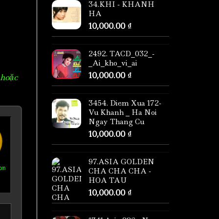
34.KHI - KHANH
HA
10,000.00
₫
2492. TACD_032_-
_Ai_kho_vi_ai
10,000.00
₫
 hoặc
3454. Diem Xua 172-
Vu Khanh _ Ha Noi
Ngay Thang Cu
10,000.00
₫
97.ASIA GOLDEN
om
CHA CHA CHA -
HOA TAU
10,000.00
₫