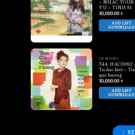
– NHAC TOUR
VU – TINH SI
10,000.00
₫
ADD LIST
DOWNLOAD
CD MUSIC
344. HACD092 
Tu dac biet – Ti
que huong
10,000.00
₫
ADD LIST
DOWNLOAD
XE