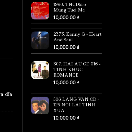
1990. TNCD555 -
Mung Tuoi Me
10,000.00
₫
2373. Kenny G - Heart
And Soul
10,000.00
₫
307. HAI AU CD 016 -
TINH KHUC
ROMANCE
10,000.00
₫
ra đĩa
506 LANG VAN CD -
125 NOI LAI TINH
XUA
10,000.00
₫