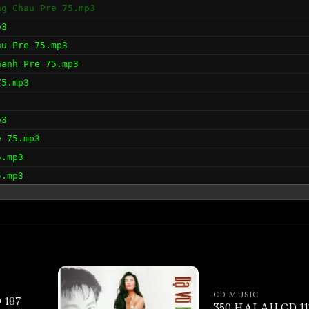
ng Chau Pre 75.mp3
p3
au Pre 75.mp3
hanh Pre 75.mp3
75.mp3
p3
e 75.mp3
5.mp3
5.mp3
CD MUSIC
 187
350 HAI AU CD 11