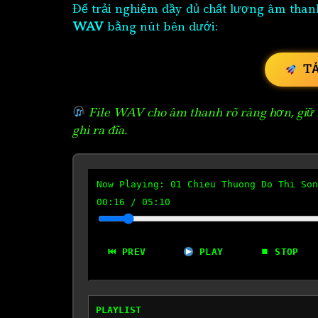
Để trải nghiệm đầy đủ chất lượng âm than
WAV
bằng nút bên dưới:
T
File WAV cho âm thanh rõ ràng hơn, giữ n
ghi ra đĩa.
Now Playing:
01 Chieu Thuong Do Thi Son
00:17
/
05:10
⏮ PREV
PLAY
⏹ STOP
PLAYLIST