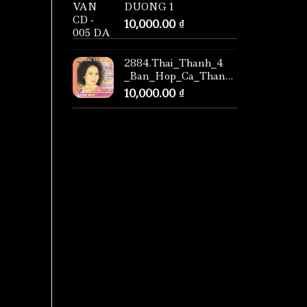
DUONG 1
10,000.00
₫
2884.Thai_Thanh_4
_Ban_Hop_Ca_Thang_Long
10,000.00
₫