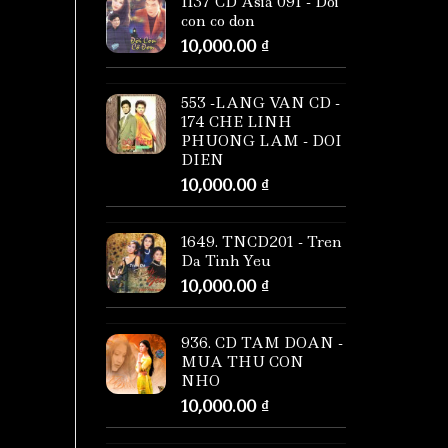
1137 CD Asia 091 - Doi
con co don
10,000.00
₫
553 -LANG VAN CD -
174 CHE LINH
PHUONG LAM - DOI
DIEN
10,000.00
₫
1649. TNCD201 - Tren
Da Tinh Yeu
10,000.00
₫
936. CD TAM DOAN -
MUA THU CON
NHO
10,000.00
₫