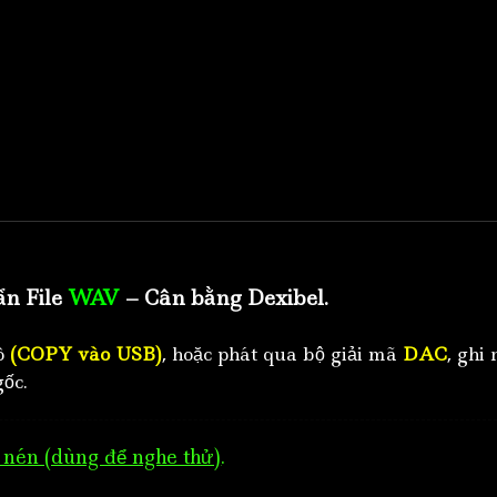
ẩn File
WAV
– Cân bằng Dexibel.
tô
(COPY vào USB)
, hoặc phát qua bộ giải mã
DAC
, ghi 
ốc.
nén (dùng để nghe thử)
.