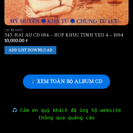
CD MUSIC
343. HAI AU CD 084 – HOP KHUC TINH YEU 4 – 1994
10,000.00
₫
ADD LIST DOWNLOAD
XEM TOÀN BỘ ALBUM CD
Cảm ơn quý khách đã ủng hộ website
thông qua quảng cáo