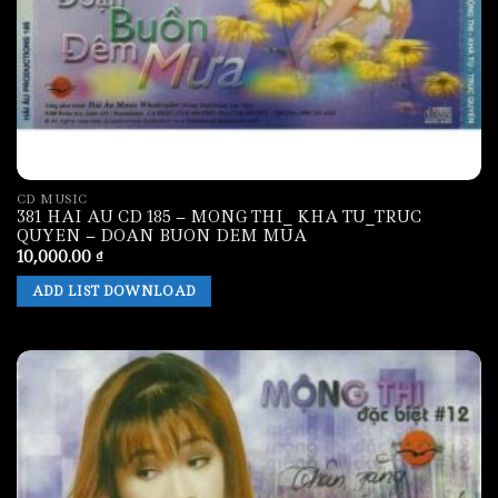
CD MUSIC
381 HAI AU CD 185 – MONG THI_ KHA TU_TRUC
QUYEN – DOAN BUON DEM MUA
10,000.00
₫
ADD LIST DOWNLOAD