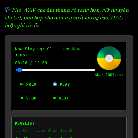
File WAV cho âm thanh rõ ràng hơn, giữ nguyên
chi tiết, phù hợp cho dàn loa chất lượng cao, DAC
hoặc ghi ra đĩa.
Now Playing:
01 - Lien Khuc
1.mp3
00:17
/
12:59
share1001.com
⏮ PREV
PLAY
⏹ STOP
⏭ NEXT
PLAYLIST
1. 01 - Lien Khuc 1.mp3