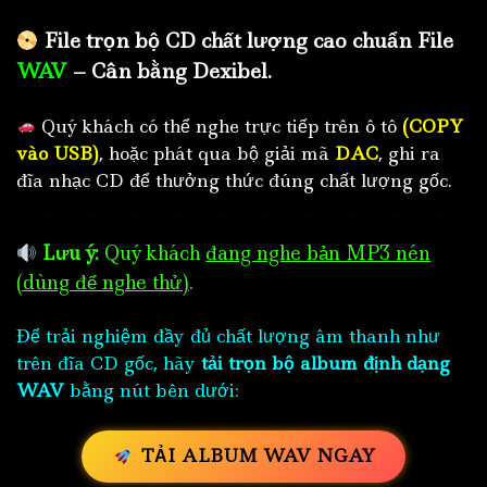
File trọn bộ CD chất lượng cao chuẩn File
WAV
– Cân bằng Dexibel.
Quý khách có thể nghe trực tiếp trên ô tô
(COPY
vào USB)
, hoặc phát qua bộ giải mã
DAC
, ghi ra
đĩa nhạc CD để thưởng thức đúng chất lượng gốc.
Lưu ý:
Quý khách
đang nghe bản MP3 nén
(dùng để nghe thử)
.
Để trải nghiệm đầy đủ chất lượng âm thanh như
trên đĩa CD gốc, hãy
tải trọn bộ album định dạng
WAV
bằng nút bên dưới:
TẢI ALBUM WAV NGAY