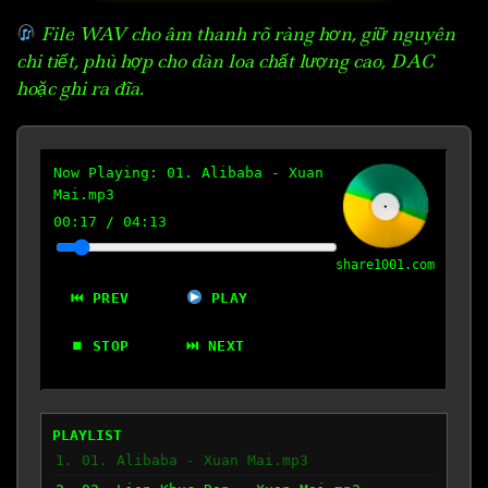
File WAV cho âm thanh rõ ràng hơn, giữ nguyên
chi tiết, phù hợp cho dàn loa chất lượng cao, DAC
hoặc ghi ra đĩa.
Now Playing:
01. Alibaba - Xuan
Mai.mp3
00:18
/
04:13
share1001.com
⏮ PREV
PLAY
⏹ STOP
⏭ NEXT
PLAYLIST
1. 01. Alibaba - Xuan Mai.mp3