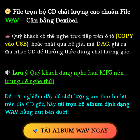
File trọn bộ CD chất lượng cao chuẩn File
WAV
– Cân bằng Dexibel.
Quý khách có thể nghe trực tiếp trên ô tô
(COPY
vào USB)
, hoặc phát qua bộ giải mã
DAC
, ghi ra
đĩa nhạc CD để thưởng thức đúng chất lượng gốc.
Lưu ý:
Quý khách
đang nghe bản MP3 nén
(dùng để nghe thử)
.
Để trải nghiệm đầy đủ chất lượng âm thanh như
trên đĩa CD gốc, hãy
tải trọn bộ album định dạng
WAV
bằng nút bên dưới:
TẢI ALBUM WAV NGAY