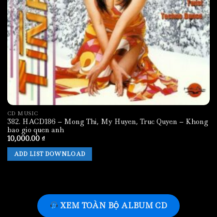
CD MUSIC
382. HACD186 – Mong Thi, My Huyen, Truc Quyen – Khong
bao gio quen anh
10,000.00
₫
ADD LIST DOWNLOAD
XEM TOÀN BỘ ALBUM CD