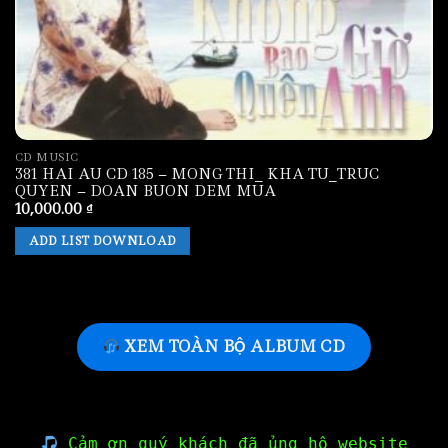
CD MUSIC
381 HAI AU CD 185 – MONG THI_ KHA TU_TRUC
QUYEN – DOAN BUON DEM MUA
10,000.00
₫
ADD LIST DOWNLOAD
XEM TOÀN BỘ ALBUM CD
Cảm ơn quý khách đã ủng hộ website