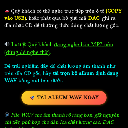
Quý khách có thể nghe trực tiếp trên ô tô
(COPY
vào USB)
, hoặc phát qua bộ giải mã
DAC
, ghi ra
đĩa nhạc CD để thưởng thức đúng chất lượng gốc.
Lưu ý:
Quý khách
đang nghe bản MP3 nén
(dùng để nghe thử)
.
Để trải nghiệm đầy đủ chất lượng âm thanh như
trên đĩa CD gốc, hãy
tải trọn bộ album định dạng
WAV
bằng nút bên dưới:
TẢI ALBUM WAV NGAY
File WAV cho âm thanh rõ ràng hơn, giữ nguyên
chi tiết, phù hợp cho dàn loa chất lượng cao, DAC