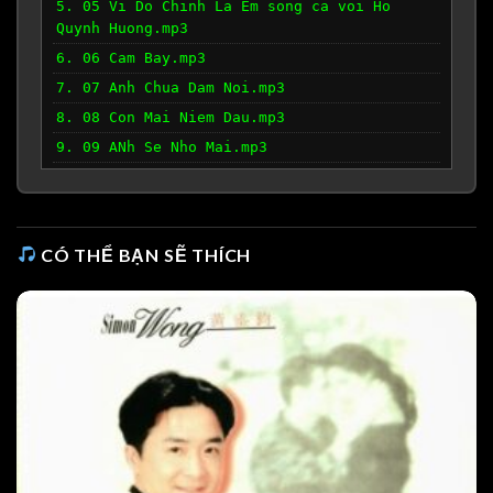
5. 05 Vi Do Chinh La Em song ca voi Ho
Quynh Huong.mp3
6. 06 Cam Bay.mp3
7. 07 Anh Chua Dam Noi.mp3
8. 08 Con Mai Niem Dau.mp3
9. 09 ANh Se Nho Mai.mp3
10. 10 Ao Trang Ngoi Sang Tuong Lai.mp3
11. 11 Dem Co Don.mp3
12. 12 Giu Mai Bong Hinh Em.mp3
CÓ THỂ BẠN SẼ THÍCH
13. 13 Giac Mong Thoi Trai.mp3