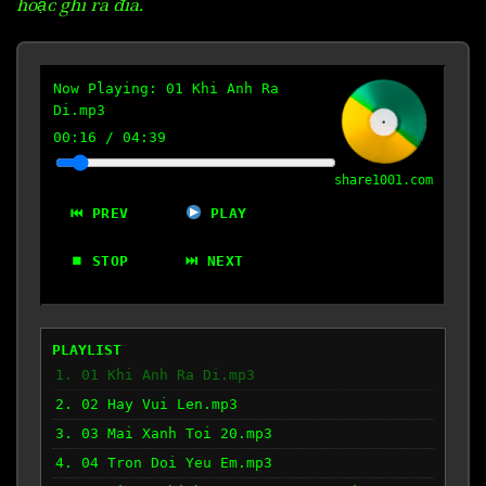
hoặc ghi ra đĩa.
Now Playing:
01 Khi Anh Ra
Di.mp3
00:17
/
04:39
share1001.com
⏮ PREV
PLAY
⏹ STOP
⏭ NEXT
PLAYLIST
1. 01 Khi Anh Ra Di.mp3
2. 02 Hay Vui Len.mp3
3. 03 Mai Xanh Toi 20.mp3
4. 04 Tron Doi Yeu Em.mp3