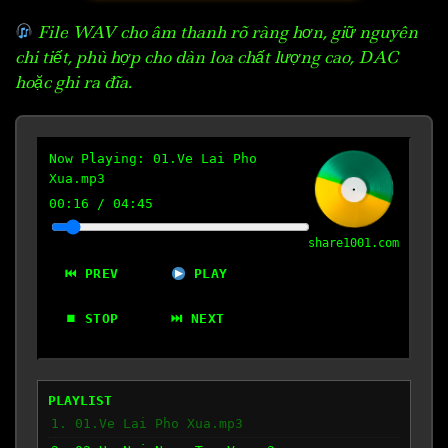
File WAV cho âm thanh rõ ràng hơn, giữ nguyên
chi tiết, phù hợp cho dàn loa chất lượng cao, DAC
hoặc ghi ra đĩa.
Now Playing:
01.Ve Lai Pho
Xua.mp3
00:17
/
04:45
share1001.com
⏮ PREV
PLAY
⏹ STOP
⏭ NEXT
PLAYLIST
1. 01.Ve Lai Pho Xua.mp3