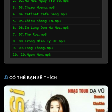
2. 02.Ha Noi Ngay Tro Ve.mp3
3. 03.Chieu Hoang.mp3
4. 04.Catinat Cafe Sang.mp3
5. 05.Chieu Khong Em.mp3
6. 06.Im Lang Dem Ha Noi.mp3
7. 07.The Roi.mp3
8. 08.Trong Mien Ky Uc.mp3
9. 09.Lang Thang.mp3
10. 10.Ngon Nen.mp3
CÓ THỂ BẠN SẼ THÍCH