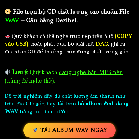
File trọn bộ CD chất lượng cao chuẩn File
WAV
– Cân bằng Dexibel.
Quý khách có thể nghe trực tiếp trên ô tô
(COPY
vào USB)
, hoặc phát qua bộ giải mã
DAC
, ghi ra
đĩa nhạc CD để thưởng thức đúng chất lượng gốc.
Lưu ý:
Quý khách
đang nghe bản MP3 nén
(dùng để nghe thử)
.
Để trải nghiệm đầy đủ chất lượng âm thanh như
trên đĩa CD gốc, hãy
tải trọn bộ album định dạng
WAV
bằng nút bên dưới:
TẢI ALBUM WAV NGAY