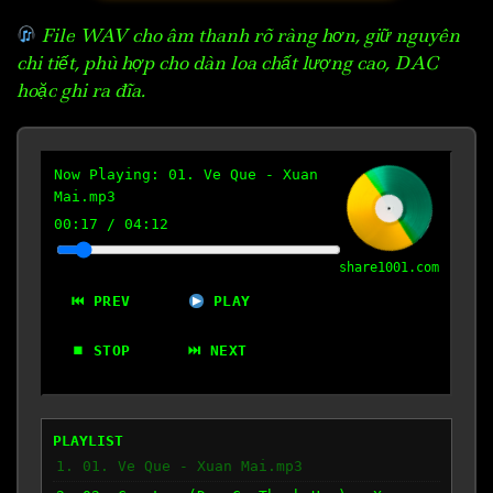
File WAV cho âm thanh rõ ràng hơn, giữ nguyên
chi tiết, phù hợp cho dàn loa chất lượng cao, DAC
hoặc ghi ra đĩa.
Now Playing:
01. Ve Que - Xuan
Mai.mp3
00:18
/
04:12
share1001.com
⏮ PREV
PLAY
⏹ STOP
⏭ NEXT
PLAYLIST
1. 01. Ve Que - Xuan Mai.mp3