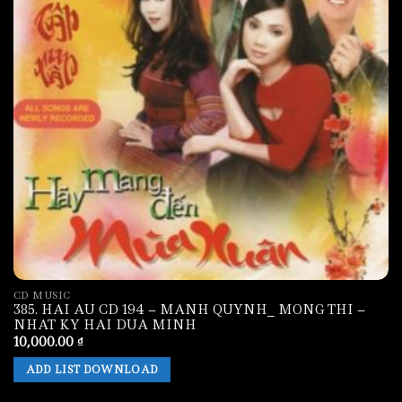
CD MUSIC
385. HAI AU CD 194 – MANH QUYNH_ MONG THI –
NHAT KY HAI DUA MINH
10,000.00
₫
ADD LIST DOWNLOAD