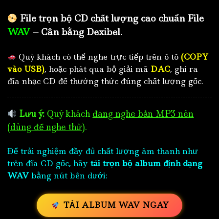
File trọn bộ CD chất lượng cao chuẩn File
WAV
– Cân bằng Dexibel.
Quý khách có thể nghe trực tiếp trên ô tô
(COPY
vào USB)
, hoặc phát qua bộ giải mã
DAC
, ghi ra
đĩa nhạc CD để thưởng thức đúng chất lượng gốc.
Lưu ý:
Quý khách
đang nghe bản MP3 nén
(dùng để nghe thử)
.
Để trải nghiệm đầy đủ chất lượng âm thanh như
trên đĩa CD gốc, hãy
tải trọn bộ album định dạng
WAV
bằng nút bên dưới:
TẢI ALBUM WAV NGAY