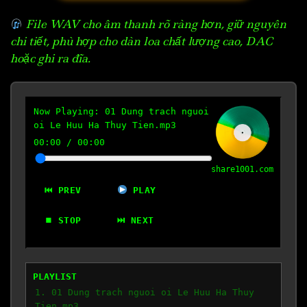
File WAV cho âm thanh rõ ràng hơn, giữ nguyên
chi tiết, phù hợp cho dàn loa chất lượng cao, DAC
hoặc ghi ra đĩa.
Now Playing:
01 Dung trach nguoi
oi Le Huu Ha Thuy Tien.mp3
00:00
/
00:00
share1001.com
⏮ PREV
PLAY
⏹ STOP
⏭ NEXT
PLAYLIST
1. 01 Dung trach nguoi oi Le Huu Ha Thuy
Tien.mp3