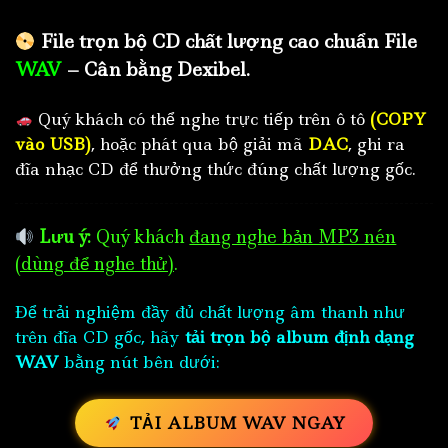
File trọn bộ CD chất lượng cao chuẩn File
WAV
– Cân bằng Dexibel.
Quý khách có thể nghe trực tiếp trên ô tô
(COPY
vào USB)
, hoặc phát qua bộ giải mã
DAC
, ghi ra
đĩa nhạc CD để thưởng thức đúng chất lượng gốc.
Lưu ý:
Quý khách
đang nghe bản MP3 nén
(dùng để nghe thử)
.
Để trải nghiệm đầy đủ chất lượng âm thanh như
trên đĩa CD gốc, hãy
tải trọn bộ album định dạng
WAV
bằng nút bên dưới:
TẢI ALBUM WAV NGAY