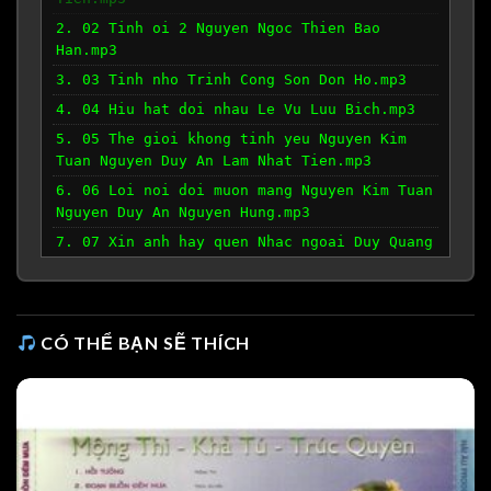
2. 02 Tinh oi 2 Nguyen Ngoc Thien Bao
Han.mp3
3. 03 Tinh nho Trinh Cong Son Don Ho.mp3
4. 04 Hiu hat doi nhau Le Vu Luu Bich.mp3
5. 05 The gioi khong tinh yeu Nguyen Kim
Tuan Nguyen Duy An Lam Nhat Tien.mp3
6. 06 Loi noi doi muon mang Nguyen Kim Tuan
Nguyen Duy An Nguyen Hung.mp3
7. 07 Xin anh hay quen Nhac ngoai Duy Quang
Tommy Ngo Lynda Trang Dai.mp3
8. 08 Danh chon theo quen lang Nhat Trung
Nhat Trung La Suong Suong.mp3
CÓ THỂ BẠN SẼ THÍCH
9. 09 Ngay em di Lam Phuong The Son.mp3
10. 10 Se chi luon kim Pham Duy Truc Lam
Truc Linh.mp3
11. 11 The gioi khong tinh yeu 2 Bonus
version Nguyen Kim Tuan Nguyen Duy An Lam
Nhat Tien.mp3