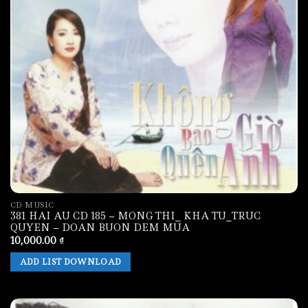
CD MUSIC
381 HAI AU CD 185 – MONG THI_ KHA TU_TRUC
QUYEN – DOAN BUON DEM MUA
10,000.00
₫
ADD LIST DOWNLOAD