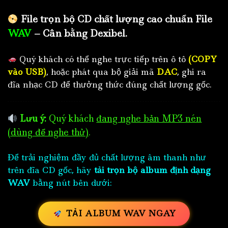
File trọn bộ CD chất lượng cao chuẩn File
WAV
– Cân bằng Dexibel.
Quý khách có thể nghe trực tiếp trên ô tô
(COPY
vào USB)
, hoặc phát qua bộ giải mã
DAC
, ghi ra
đĩa nhạc CD để thưởng thức đúng chất lượng gốc.
Lưu ý:
Quý khách
đang nghe bản MP3 nén
(dùng để nghe thử)
.
Để trải nghiệm đầy đủ chất lượng âm thanh như
trên đĩa CD gốc, hãy
tải trọn bộ album định dạng
WAV
bằng nút bên dưới:
TẢI ALBUM WAV NGAY