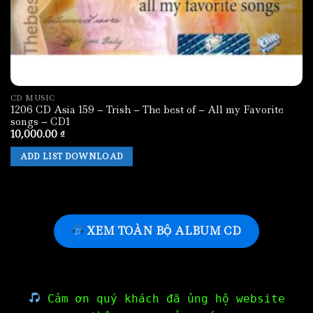
CD MUSIC
1206 CD Asia 159 – Trish – The best of – All my Favorite
songs – CD1
10,000.00
₫
ADD LIST DOWNLOAD
XEM TOÀN BỘ ALBUM CD
Cảm ơn quý khách đã ủng hộ website