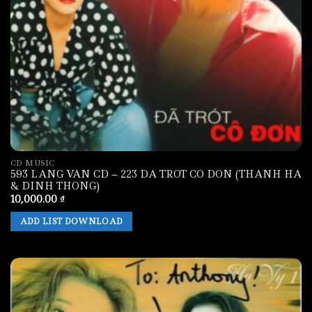
CD MUSIC
593 LANG VAN CD – 223 DA TROT CO DON (THANH HA
& DINH THONG)
10,000.00
₫
ADD LIST DOWNLOAD