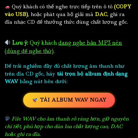
Quý khách có thể nghe trực tiếp trên ô tô
(COPY
vào USB)
, hoặc phát qua bộ giải mã
DAC
, ghi ra
đĩa nhạc CD để thưởng thức đúng chất lượng gốc.
Lưu ý:
Quý khách
đang nghe bản MP3 nén
(dùng để nghe thử)
.
Để trải nghiệm đầy đủ chất lượng âm thanh như
trên đĩa CD gốc, hãy
tải trọn bộ album định dạng
WAV
bằng nút bên dưới:
TẢI ALBUM WAV NGAY
File WAV cho âm thanh rõ ràng hơn, giữ nguyên
chi tiết, phù hợp cho dàn loa chất lượng cao, DAC
hoặc ghi ra đĩa.