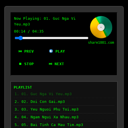
Now Playing:
01. Guc Nga Vi
Yeu.mp3
00:15
/
04:35
share1001.com
⏮ PREV
PLAY
⏹ STOP
⏭ NEXT
PLAYLIST
1. 01. Guc Nga Vi Yeu.mp3
2. 02. Doi Con Gai.mp3
3. 03. Yeu Nguoi Phu Toi.mp3
4. 04. Ngam Ngui Xa Nhau.mp3
5. 05. Bai Tinh Ca Mau Tim.mp3