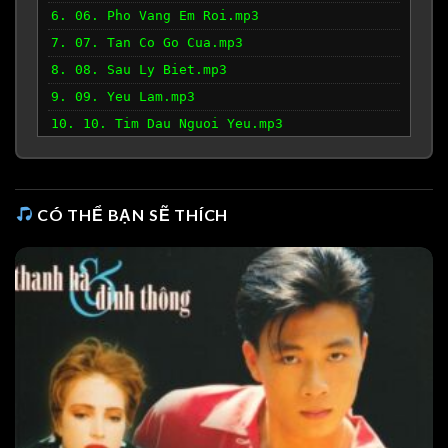
6. 06. Pho Vang Em Roi.mp3
7. 07. Tan Co Go Cua.mp3
8. 08. Sau Ly Biet.mp3
9. 09. Yeu Lam.mp3
10. 10. Tim Dau Nguoi Yeu.mp3
11. 11. Tinh Yeu Mua Hen.mp3
12. 12. Roi 30 Nam Qua.mp3
CÓ THỂ BẠN SẼ THÍCH