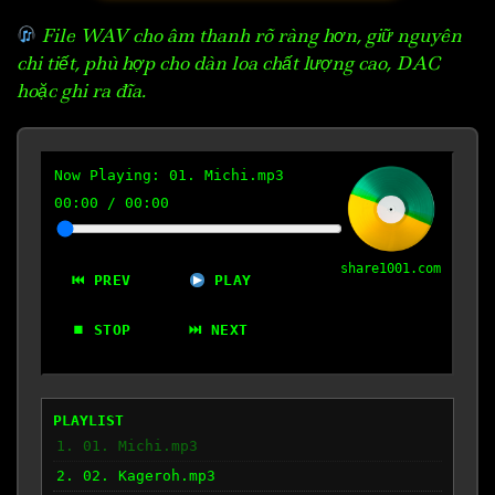
File WAV cho âm thanh rõ ràng hơn, giữ nguyên
chi tiết, phù hợp cho dàn loa chất lượng cao, DAC
hoặc ghi ra đĩa.
Now Playing:
01. Michi.mp3
00:00
/
00:00
share1001.com
⏮ PREV
PLAY
⏹ STOP
⏭ NEXT
PLAYLIST
1. 01. Michi.mp3
2. 02. Kageroh.mp3