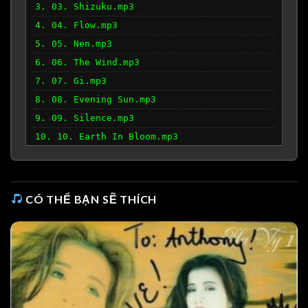
3. 03. Shizuku.mp3
4. 04. Flow.mp3
5. 05. Nen.mp3
6. 06. The Wind.mp3
7. 07. Gi.mp3
8. 08. Evening Sun.mp3
9. 09. Silence.mp3
10. 10. Earth In Bloom.mp3
11. 11. Kuu.mp3
12. 12. Cocoro.mp3
CÓ THỂ BẠN SẼ THÍCH