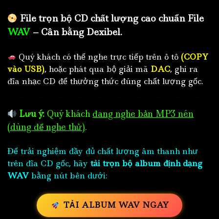
File trọn bộ CD chất lượng cao chuẩn File
WAV
– Cân bằng Dexibel.
Quý khách có thể nghe trực tiếp trên ô tô
(COPY
vào USB)
, hoặc phát qua bộ giải mã
DAC
, ghi ra
đĩa nhạc CD để thưởng thức đúng chất lượng gốc.
Lưu ý:
Quý khách
đang nghe bản MP3 nén
(dùng để nghe thử)
.
Để trải nghiệm đầy đủ chất lượng âm thanh như
trên đĩa CD gốc, hãy
tải trọn bộ album định dạng
WAV
bằng nút bên dưới:
TẢI ALBUM WAV NGAY