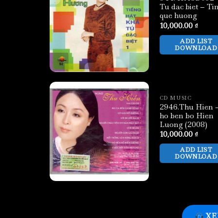
Tu dac biet – Ti
que huong
10,000.00
₫
ADD LIST
DOWNLOAD
CD MUSIC
2946.Thu Hien 
ho ben bo Hien
Luong (2008)
10,000.00
₫
ADD LIST
DOWNLOAD
XE