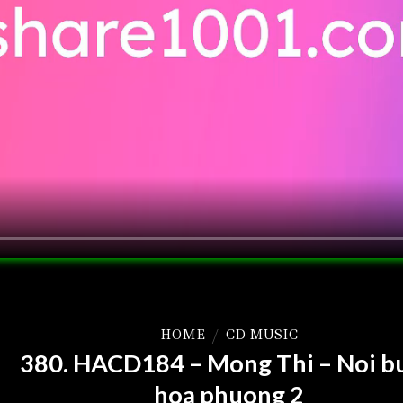
HOME
/
CD MUSIC
380. HACD184 – Mong Thi – Noi b
hoa phuong 2