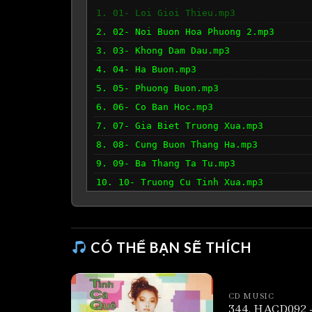
1. 01- Loi Gioi Thieu.mp3
2. 02- Noi Buon Hoa Phuong 2.mp3
3. 03- Khong Dam Dau.mp3
4. 04- Ha Buon.mp3
5. 05- Phuong Buon.mp3
6. 06- Co Ban Hoc.mp3
7. 07- Gia Biet Truong Xua.mp3
8. 08- Cung Buon Thang Ha.mp3
9. 09- Ba Thang Ta Tu.mp3
10. 10- Truong Cu Tinh Xua.mp3
11. 11- Ve Goi Tieng He.mp3
CÓ THỂ BẠN SẼ THÍCH
CD MUSIC
344. HACD092 