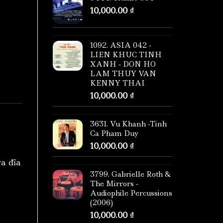
10,000.00
₫
1092. ASIA 042 -
LIEN KHUC TINH
XANH - DON HO
LAM THUY VAN
KENNY THAI
10,000.00
₫
3631. Vu Khanh -Tinh
Ca Pham Duy
10,000.00
₫
ra đĩa
3799. Gabrielle Roth &
The Mirrors -
Audiophile Percussions
(2006)
10,000.00
₫