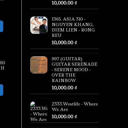
10,000.00
₫
1365. ASIA 310 -
NGUYEN KHANG,
DIEM LIEN - RONG
REU
10,000.00
₫
997 (GUITAR)
080
GUITAR SERENADE
NH
- SERENE MOOD -
OVER THE
RAINBOW
10,000.00
₫
2333.Westlife - Where
We Are
10,000.00
₫