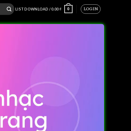
LOGIN
0
LIST DOWNLOAD /
0.00
₫