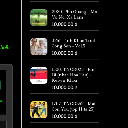
2920. Phu Quang - Mo
Ve Noi Xa Lam
10,000.00
₫
3251. Tinh Khuc Trinh
Cong Son - Vol.5
 hoặc
10,000.00
₫
1506. TNCD035 - Em
Di (nhac Hoa Tau) -
Kelvin Khoa
10,000.00
₫
om
1797. TNCD352 - Mai
Con Yeu (top Hits 25)
10,000.00
₫