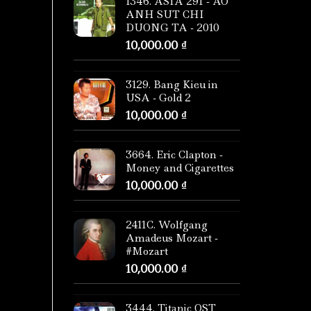
1346. ASIA 291 - AO
ANH SUT CHI
DUONG TA - 2010
10,000.00
₫
3129. Bang Kieu in
USA - Gold 2
10,000.00
₫
3664. Eric Clapton -
Money and Cigarettes
10,000.00
₫
2411C. Wolfgang
Amadeus Mozart -
#Mozart
10,000.00
₫
3444. Titanic OST