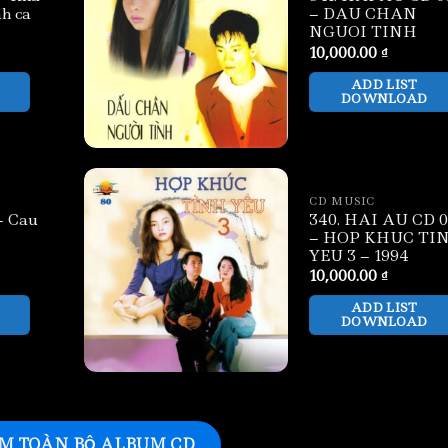
nh ca
– DAU CHAN
NGUOI TINH
10,000.00
₫
ADD LIST
DOWNLOAD
CD MUSIC
– Cau
340. HAI AU CD 
– HOP KHUC TI
YEU 3 – 1994
10,000.00
₫
ADD LIST
DOWNLOAD
M TOÀN BỘ ALBUM CD