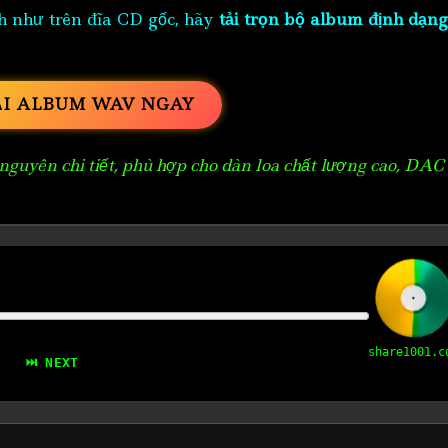
h như trên đĩa CD gốc, hãy
tải trọn bộ album định dạng
ẢI ALBUM WAV NGAY
guyên chi tiết, phù hợp cho dàn loa chất lượng cao, DAC
share1001.c
⏭ NEXT