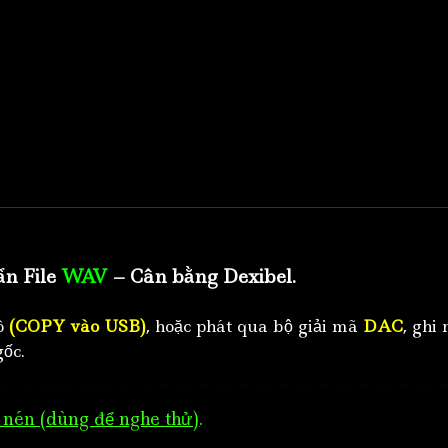
ẩn File
WAV
– Cân bằng Dexibel.
tô
(COPY vào USB)
, hoặc phát qua bộ giải mã
DAC
, ghi 
ốc.
nén (dùng để nghe thử)
.