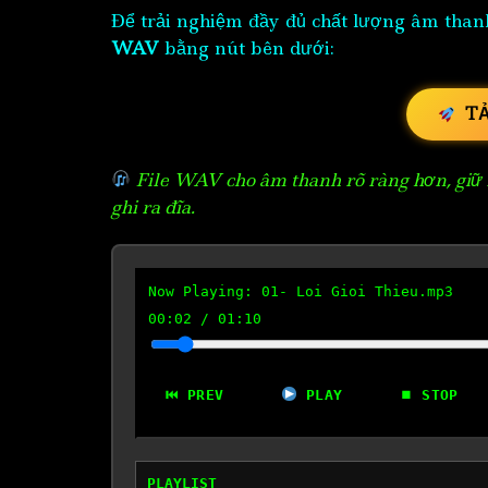
Để trải nghiệm đầy đủ chất lượng âm than
WAV
bằng nút bên dưới:
T
File WAV cho âm thanh rõ ràng hơn, giữ n
ghi ra đĩa.
Now Playing:
01- Loi Gioi Thieu.mp3
00:03
/
01:10
⏮ PREV
PLAY
⏹ STOP
PLAYLIST