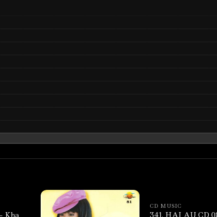
CD MUSIC
– Kha
341. HAI AU CD 0