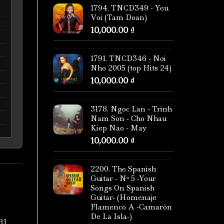
1794. TNCD349 - Yeu
Voi (Tam Doan)
10,000.00
₫
1791. TNCD346 - Noi
Nho 2005 (top Hits 24)
10,000.00
₫
3178. Ngoc Lan - Trinh
Nam Son - Cho Nhau
Kiep Nao - May
10,000.00
₫
2200. The Spanish
Guitar - Nº 5 -Your
Songs On Spanish
Guitar- (Homenaje
Flamenco A -Camarón
De La Isla-)
81