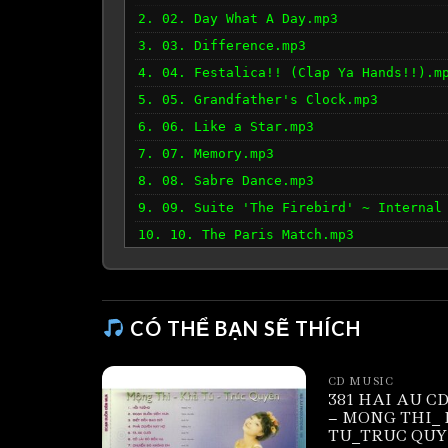
2. 02. Day What A Day.mp3
3. 03. Difference.mp3
4. 04. Festalica!! (Clap Ya Hands!!).m
5. 05. Grandfather's Clock.mp3
6. 06. Like a Star.mp3
7. 07. Memory.mp3
8. 08. Sabre Dance.mp3
9. 09. Suite 'The Firebird' ~ Internal
10. 10. The Paris Match.mp3
11. 11. The Sweetest Sound.mp3
12. 12. This Masquerade.mp3
13. 13. Traveler In The North.mp3
CÓ THỂ BẠN SẼ THÍCH
14. 14. Vivaldi's Song.mp3
15. 15. You Are The Sunshine Of My Lif
CD MUSIC
381 HAI AU CD
– MONG THI_
TU_TRUC QUY