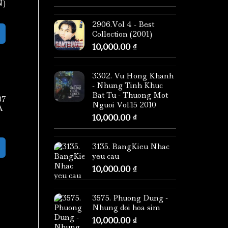
N)
2906.Vol 4 - Best
Collection (2001)
10,000.00
₫
3302. Vu Hong Khanh
- Nhung Tinh Khuc
Bat Tu - Thuong Mot
87
Nguoi Vol.15 2010
A
10,000.00
₫
3135. BangKieu Nhac
yeu cau
10,000.00
₫
3575. Phuong Dung -
Nhung doi hoa sim
10,000.00
₫