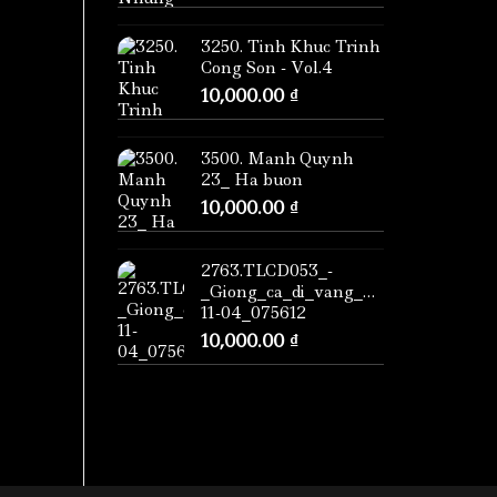
3250. Tinh Khuc Trinh
Cong Son - Vol.4
10,000.00
₫
3500. Manh Quynh
23_ Ha buon
10,000.00
₫
2763.TLCD053_-
_Giong_ca_di_vang_2021-
11-04_075612
10,000.00
₫