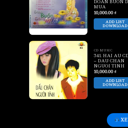
DOAN BUON 
MUA
10,000.00
₫
ADD LIST
DOWNLOAD
CD MUSIC
341. HAI AU CD
– DAU CHAN
NGUOI TINH
10,000.00
₫
ADD LIST
DOWNLOAD
XE