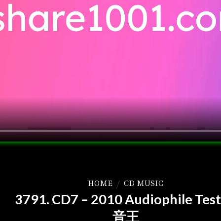
HOME
/
CD MUSIC
3791. CD7 – 2010 Audiophile Tes
音王