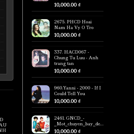
10,000.00
₫
2675. PHCD Hoai
Nam Ha Vy O Tro
10,000.00
₫
337. HACD067 -
Chung Tu Luu - Anh
trang tan
10,000.00
₫
960.Yanni - 2000 - If I
Could Tell You
10,000.00
₫
2461. GNCD_-
CD
_Mot_chuyen_bay_dem_
MAU
INH
10,000.00
₫