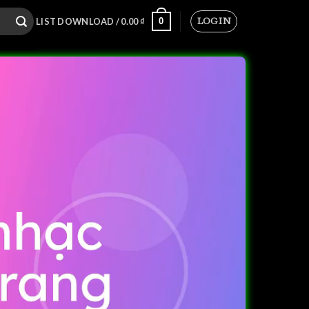
LOGIN
0
LIST DOWNLOAD /
0.00
₫