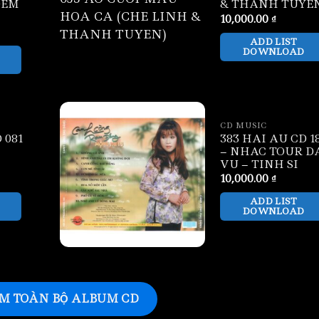
DEM
& THANH TUYE
10,000.00
₫
ADD LIST
DOWNLOAD
CD MUSIC
 081
383 HAI AU CD 1
– NHAC TOUR D
VU – TINH SI
10,000.00
₫
ADD LIST
DOWNLOAD
M TOÀN BỘ ALBUM CD