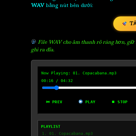
WAV
bằng nút bên dưới:
T
File WAV cho âm thanh rõ ràng hơn, giữ n
ghi ra đĩa.
Now Playing:
01. Copacabana.mp3
00:17
/
04:32
⏮ PREV
PLAY
⏹ STOP
PLAYLIST
1. 01. Copacabana.mp3