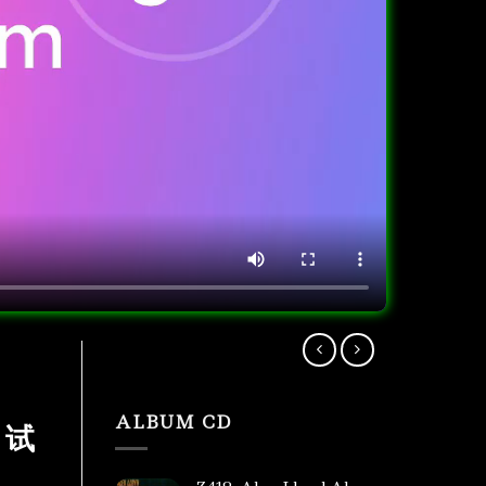
ALBUM CD
t 试