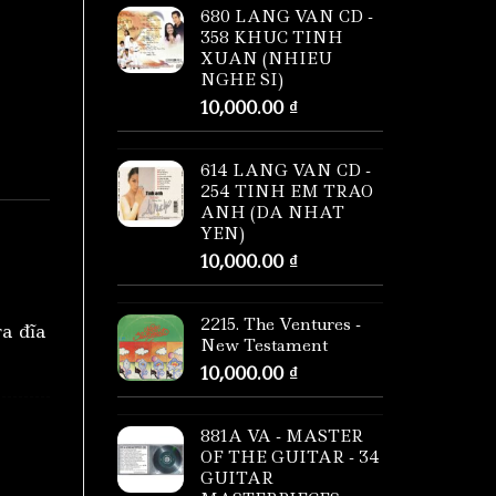
680 LANG VAN CD -
358 KHUC TINH
XUAN (NHIEU
NGHE SI)
10,000.00
₫
614 LANG VAN CD -
254 TINH EM TRAO
ANH (DA NHAT
YEN)
10,000.00
₫
2215. The Ventures -
ra đĩa
New Testament
10,000.00
₫
881A VA - MASTER
OF THE GUITAR - 34
GUITAR