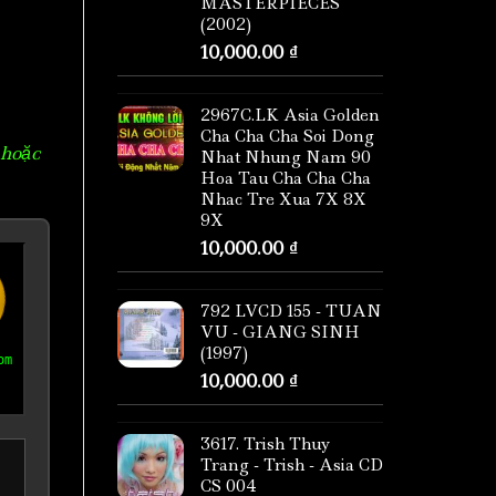
MASTERPIECES
(2002)
10,000.00
₫
2967C.LK Asia Golden
Cha Cha Cha Soi Dong
 hoặc
Nhat Nhung Nam 90
Hoa Tau Cha Cha Cha
Nhac Tre Xua 7X 8X
9X
10,000.00
₫
792 LVCD 155 - TUAN
VU - GIANG SINH
(1997)
om
10,000.00
₫
3617. Trish Thuy
Trang - Trish - Asia CD
CS 004