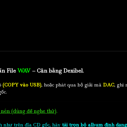
ẩn File
WAV
– Cân bằng Dexibel.
tô
(COPY vào USB)
, hoặc phát qua bộ giải mã
DAC
, ghi 
ốc.
nén (dùng để nghe thử)
.
h như trên đĩa CD gốc, hãy
tải trọn bộ album định dạng