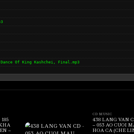
p3
 Dance Of King Kashchei, Final.mp3
e.mp3
CD MUSIC
 185
438 LANG VAN 
 KHA
– 053 AO CUOI 
EN –
HOA CA (CHE L