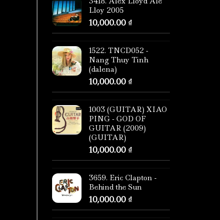
3418. Alex Lloyd Ale
Lloy 2005
10,000.00
₫
1522. TNCD052 -
Nang Thuy Tinh
(dalena)
10,000.00
₫
1003 (GUITAR) XIAO
PING - GOD OF
GUITAR (2009)
(GUITAR)
10,000.00
₫
3659. Eric Clapton -
Behind the Sun
10,000.00
₫