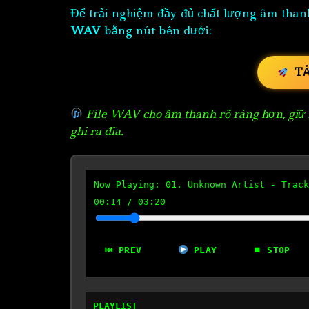
Để trải nghiệm đầy đủ chất lượng âm than
WAV
bằng nút bên dưới:
T
File WAV cho âm thanh rõ ràng hơn, giữ n
ghi ra đĩa.
Now Playing:
01. Unknown Artist - Track
00:15
/
03:20
⏮ PREV
PLAY
⏹ STOP
PLAYLIST