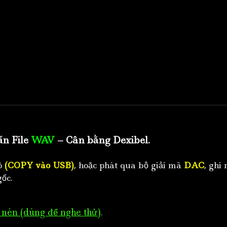
ẩn File
WAV
– Cân bằng Dexibel.
tô
(COPY vào USB)
, hoặc phát qua bộ giải mã
DAC
, ghi 
ốc.
nén (dùng để nghe thử)
.