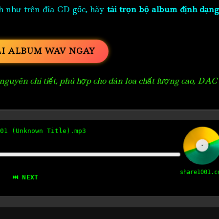
h như trên đĩa CD gốc, hãy
tải trọn bộ album định dạng
ẢI ALBUM WAV NGAY
guyên chi tiết, phù hợp cho dàn loa chất lượng cao, DAC
01 (Unknown Title).mp3
share1001.c
⏭ NEXT