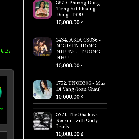
3579. Phuong Dung -
Tieng hat Phuong
Dung - 1999
10,000.00
₫
1434. ASIA CS036 -
NGUYEN HONG
 hoặc
NHUNG - DUONG
NHU
10,000.00
₫
1752. TNCD306 - Mua
Di Vang (loan Chau)
10,000.00
₫
om
3731. The Shadows -
Rockin_ with Curly
Leads
10,000.00
₫