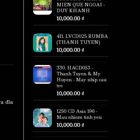
MIEN QUE NGOAI -
DUY KHANH
10,000.00
₫
411. LVCD025 RUMBA
(THANH TUYEN)
10,000.00
₫
330. HACD053 -
Thanh Tuyen & My
Huyen - May nhip cau
tre
10,000.00
₫
ra đĩa
1250 CD Asia 196 -
Mau nhiem tinh yeu
10,000.00
₫