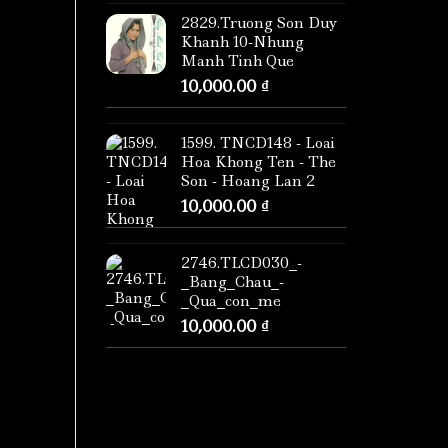
2829.Truong Son Duy
Khanh 10-Nhung
Manh Tinh Que
10,000.00
₫
1599. TNCD148 - Loai
Hoa Khong Ten - The
Son - Hoang Lan 2
10,000.00
₫
2746.TLCD030_-
_Bang_Chau_-
_Qua_con_me
10,000.00
₫