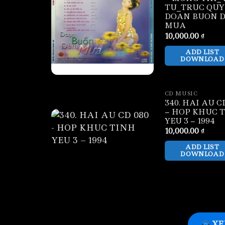
TU_TRUC QUY
DOAN BUON 
MUA
10,000.00
₫
ADD LIST
DOWNLOAD
CD MUSIC
340. HAI AU C
– HOP KHUC 
YEU 3 – 1994
10,000.00
₫
ADD LIST
DOWNLOAD
XE