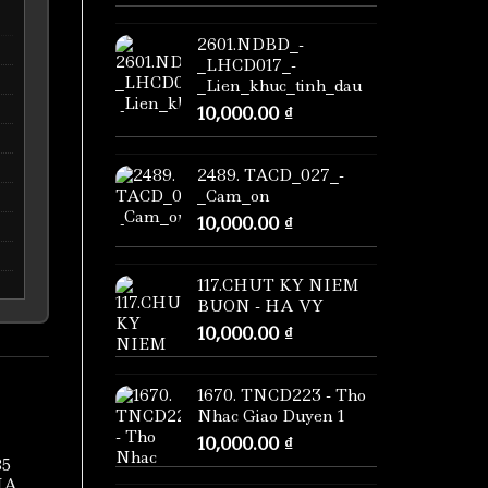
2601.NDBD_-
_LHCD017_-
_Lien_khuc_tinh_dau
10,000.00
₫
2489. TACD_027_-
_Cam_on
10,000.00
₫
117.CHUT KY NIEM
BUON - HA VY
10,000.00
₫
1670. TNCD223 - Tho
Nhac Giao Duyen 1
10,000.00
₫
85
HA