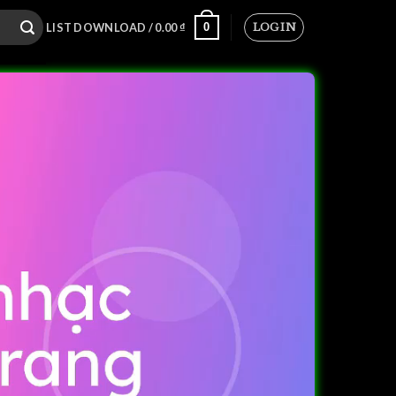
LOGIN
0
LIST DOWNLOAD /
0.00
₫