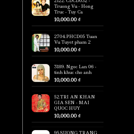
2122. CDCD032 -
Truong Vu - Hong
Truc - Tuy Ca
10,000.00
₫
2704.PHCD05 Tuan
Vu Tuyet pham 2
10,000.00
₫
3189. Ngoc Lan 06 -
tinh khuc cho anh
10,000.00
₫
52.TRI AN KHAN
GIA SEN - MAI
QUOC HUY
10,000.00
₫
95.SUONG TRANG