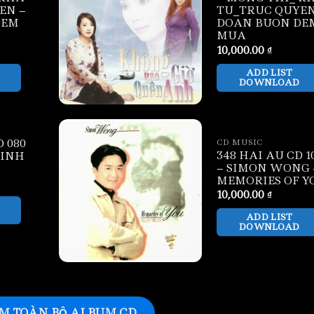
EN –
TU_TRUC QUYEN
DEM
DOAN BUON DE
MUA
10,000.00
₫
ADD LIST
DOWNLOAD
D 080
CD MUSIC
348 HAI AU CD 1
TINH
– SIMON WONG 
MEMORIES OF Y
10,000.00
₫
ADD LIST
DOWNLOAD
M TOÀN BỘ ALBUM CD