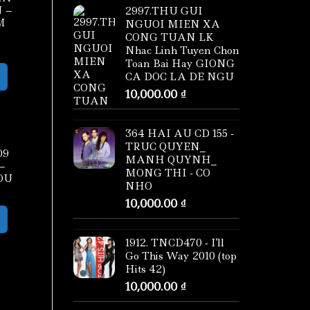
 –
2997.THU GUI
M
NGUOI MIEN XA
CONG TUAN LK
Nhac Linh Tuyen Chon
Toan Bai Hay GIONG
CA DOC LA DE NGU
10,000.00
₫
364 HAI AU CD 155 -
TRUC QUYEN_
09
MANH QUYNH_
–
MONG THI - CO
OU
NHO
10,000.00
₫
1912. TNCD470 - I'll
Go This Way 2010 (top
Hits 42)
10,000.00
₫