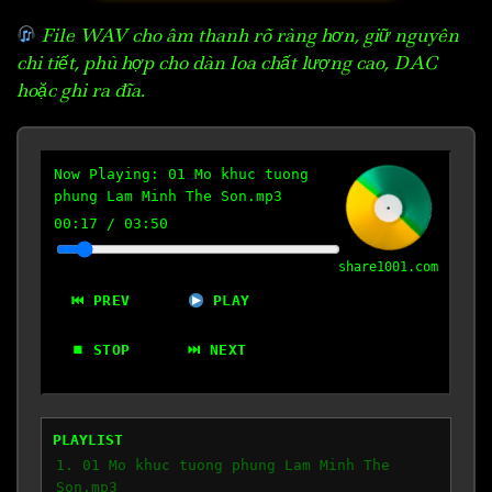
File WAV cho âm thanh rõ ràng hơn, giữ nguyên
chi tiết, phù hợp cho dàn loa chất lượng cao, DAC
hoặc ghi ra đĩa.
Now Playing:
01 Mo khuc tuong
phung Lam Minh The Son.mp3
00:17
/
03:50
share1001.com
⏮ PREV
PLAY
⏹ STOP
⏭ NEXT
PLAYLIST
1. 01 Mo khuc tuong phung Lam Minh The
Son.mp3