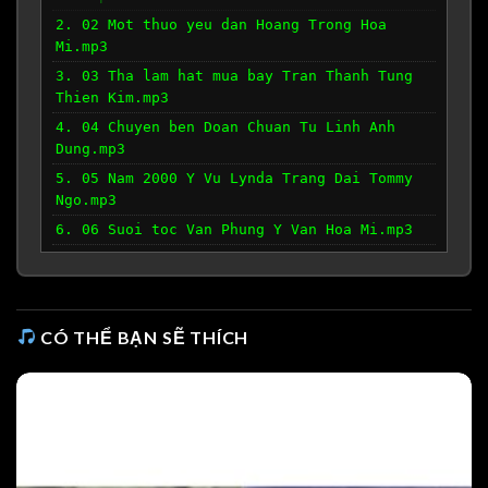
2. 02 Mot thuo yeu dan Hoang Trong Hoa
Mi.mp3
3. 03 Tha lam hat mua bay Tran Thanh Tung
Thien Kim.mp3
4. 04 Chuyen ben Doan Chuan Tu Linh Anh
Dung.mp3
5. 05 Nam 2000 Y Vu Lynda Trang Dai Tommy
Ngo.mp3
6. 06 Suoi toc Van Phung Y Van Hoa Mi.mp3
7. 07 Rong choi cuoi troi quen lang Hoang
Thi Tho Thien Kim.mp3
8. 08 Mong ban dau Hoang Trong Ho Dinh
Phuong Hoa Mi.mp3
CÓ THỂ BẠN SẼ THÍCH
9. 09 Chi rieng minh ta Love Potion No 9
Jerry Leiber Mike Stoller Le Xuan Truong
Nguyen Hung.mp3
10. 10 Khi minh xa nhau Le Dinh Anh Bang
Nhu Quynh.mp3
11. 11 Ngay ben nhau Tran Duc Tran Duc.mp3