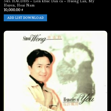
345. HACD105 – Lien khuc Dan ca – Huong Lan, My
Huyen, Hoai Nam
10,000.00
₫
ADD LIST DOWNLOAD