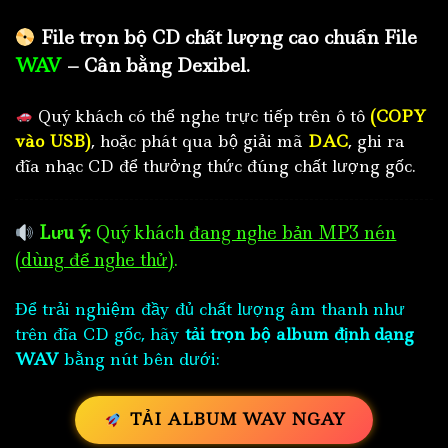
File trọn bộ CD chất lượng cao chuẩn File
WAV
– Cân bằng Dexibel.
Quý khách có thể nghe trực tiếp trên ô tô
(COPY
vào USB)
, hoặc phát qua bộ giải mã
DAC
, ghi ra
đĩa nhạc CD để thưởng thức đúng chất lượng gốc.
Lưu ý:
Quý khách
đang nghe bản MP3 nén
(dùng để nghe thử)
.
Để trải nghiệm đầy đủ chất lượng âm thanh như
trên đĩa CD gốc, hãy
tải trọn bộ album định dạng
WAV
bằng nút bên dưới:
TẢI ALBUM WAV NGAY