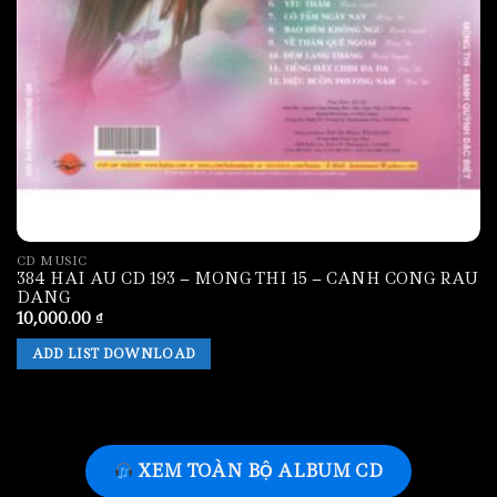
CD MUSIC
384 HAI AU CD 193 – MONG THI 15 – CANH CONG RAU
DANG
10,000.00
₫
ADD LIST DOWNLOAD
XEM TOÀN BỘ ALBUM CD