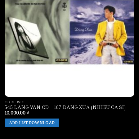
12. 12 Hay de mua roi Nguyen Kim Tuan Tommy
Ngo.mp3
CD MUSIC
545 LANG VAN CD – 167 DANG XUA (NHIEU CA SI)
10,000.00
₫
ADD LIST DOWNLOAD